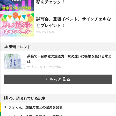
移をチェック！
試写会、登壇イベント、サインチェキな
どプレゼント！
プレゼント特集
新着トレンド
茶葉で一目瞭然の浸透力！味の違いに衝撃を受ける水と
は
オリコンタイアップ特集
もっと見る
今、読まれている記事
テオくん、加藤乃愛との破局を発表