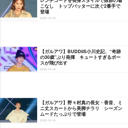
レンチコートを長身スタイルで抜群の着
こなし トップバッターに次ぐ2番手で
登場
2025-10-18
【ガルアワ】BUDDiiS小川史記、“奇跡
の30歳”ぶり発揮 キュートすぎるポー
スが飛び出す
2025-10-18
【ガルアワ】野々村真の長女・香音、ミ
ニ丈スカートから美脚チラリ シーズン
ムードたっぷりで登場
2025-10-18