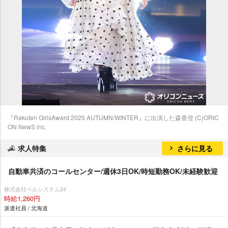
『Rakuten GirlsAward 2025 AUTUMN/WINTER』に出演した森香澄 (C)ORIC
ON NewS inc.
求人特集
さらに見る
自動車共済のコールセンター/週休3日OK/時短勤務OK/未経験歓迎
株式会社ベルシステム24
時給1,260円
派遣社員 / 北海道