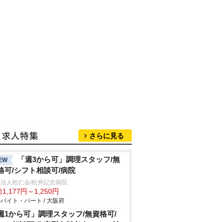
さらに見る
「週3から可」調理スタッフ/無
EW
格可/シフト相談可/病院
法人松仁会/松井記念病院
1,177円～1,250円
バイト・パート / 大阪府
週1から可」調理スタッフ/無資格可/