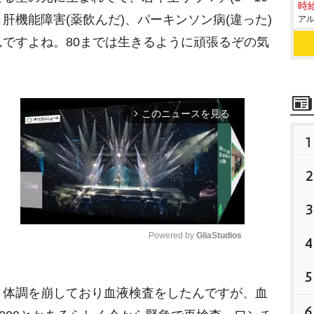
時給
、肝機能障害(薬飲んだ)、パーキンソン病(違った)
アル
ですよね。80までは生きるように頑張るぞの気
。
このニュースを見る
arrow_forward_ios
1
2
3
Powered by 
GliaStudios
4
5
M
体調を崩しており血液検査をしたんですが、血
u
6
t