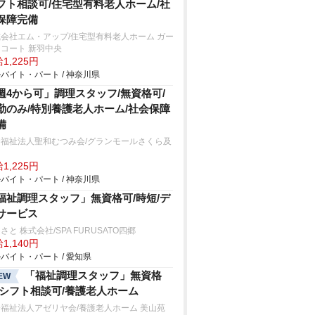
フト相談可/住宅型有料老人ホーム/社
保障完備
会社エム・アップ/住宅型有料老人ホーム ガー
コート 新羽中央
1,225円
バイト・パート / 神奈川県
週4から可」調理スタッフ/無資格可/
勤のみ/特別養護老人ホーム/社会保障
備
会福祉法人聖和むつみ会/グランモールさくら及
1,225円
バイト・パート / 神奈川県
福祉調理スタッフ」無資格可/時短/デ
サービス
さと 株式会社/SPA FURUSATO四郷
1,140円
バイト・パート / 愛知県
「福祉調理スタッフ」無資格
EW
/シフト相談可/養護老人ホーム
福祉法人アゼリヤ会/養護老人ホーム 美山苑