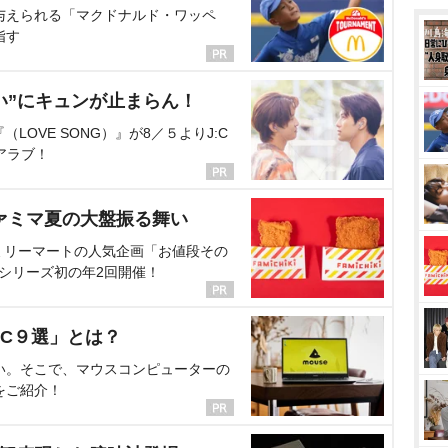
与えられる「マクドナルド・ワッペ
指す
い”にキュンが止まらん！
OVE SONG）』が8／５よりJ:C
アラブ！
ァミマ夏の大盤振る舞い
ミリーマートの人気企画「お値段その
、シリーズ初の年2回開催！
C９選」とは？
い。そこで、マウスコンピューターの
をご紹介！