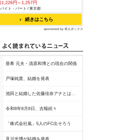
1,226円～1,257円
バイト・パート / 東京都
続きはこちら
sponsored by 求人ボックス
亜希 元夫・清原和博との現在の関係
戸塚純貴、結婚を発表
池田と結婚した佐藤佳奈アナとは…
令和8年8月8日、吉報続々
「株式会社嵐」5人のFC出そろう
及川光博が結婚を発表