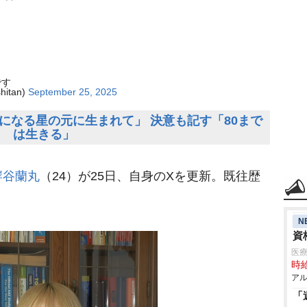
です
itan)
September 25, 2025
になる星の元に生まれて」 決意も記す「80まで
は生きる」
岸谷蘭丸
（24）が25日、自身のXを更新。既往歴
N
資
医療
時給
アル
「