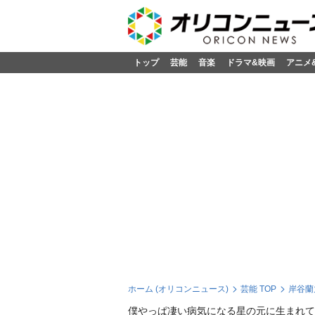
トップ
芸能
音楽
ドラマ&映画
アニメ
ホーム (オリコンニュース)
芸能 TOP
岸谷蘭
僕やっぱ凄い病気になる星の元に生まれて