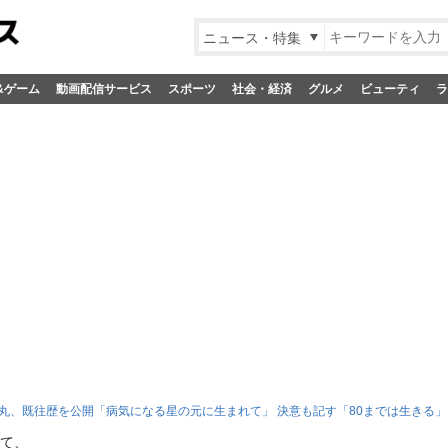
ニュース・特集
&ゲーム
動画配信サービス
スポーツ
社会・経済
グルメ
ビューティ
ラ
丸、既往歴を公開「病気になる星の元に生まれて」 決意も記す「80までは生きる」
て、