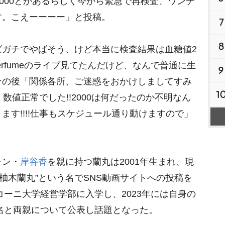
2000とかあるらしく今から緊急で再検査、ワンチ
e
す。こえーーーー」と投稿。
7
8
ガチでやばそう、けど本当に検査結果は血糖値2
erfumeのライブ見てたんだけど、なんで普通に生
9
その後「関係各所、ご迷惑をおかけしましてすみ
1
、数値正常でした!!2000は何だったのか不明なん
ます!!!!仕事もスケジュール通り動けますので」
ャン・
岸谷香
を親に持つ蘭丸は2001年生まれ、現
て“柚木蘭丸”という名でSNS動画サイトへの投稿を
コーニ大学経営学部に入学し、2023年には自身の
本名と両親について公表し話題となった。