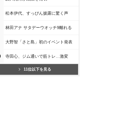
松本伊代、すっぴん披露に驚く声
林田アナ サタデーウオッチ9離れる
大野智「さと島」初のイベント発表
0
寺田心、ジム通いで筋トレ…激変
11位以下を見る