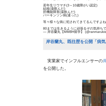
若年生リウマチ(3～10歳障がい認定)
結核(薬飲んだ)
肝機能障害(薬飲んだ)
パーキンソン病(違った)
等々様々な病に犯されてきてるんですよね
80までは生きるように頑張るぞの気持ち
— 岸谷蘭丸【MMBH留学】 (@ranmarukish
岸谷蘭丸、既往歴を公開「病気
実業家でインフルエンサーの
を公開した。