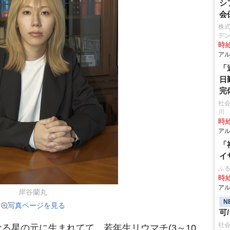
シ
会
株式
デン
時給
アル
「
日
完
社
川
時給
アル
「
イ
ふる
時給
アル
岸谷蘭丸
N
写真ページを見る
可
社会
星の元に生まれてて、若年生リウマチ(3～10