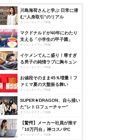
川島海荷さんと学ぶ 日常に潜
む“人身取引”のリアル
オリコンタイアップ特集
マクドナルドが40年にわたり
支える「小学生の甲子園」
オリコンタイアップ特集
イケメンてんこ盛り！尊すぎ
る男子の純情ラブに胸キュン
オリコンタイアップ特集
お値段そのまま45％増量！フ
ァミマ夏の大盤振る舞い
オリコンタイアップ特集
SUPER★DRAGON、自ら描い
た”レトロフューチャー”
オリコンタイアップ特集
【驚愕】メーカー社員が推す
「10万円台」神コスパPC
オリコンタイアップ特集