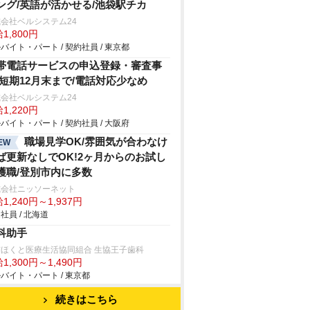
ング/英語が活かせる/池袋駅チカ
会社ベルシステム24
1,800円
バイト・パート / 契約社員 / 東京都
帯電話サービスの申込登録・審査事
/短期12月末まで/電話対応少なめ
会社ベルシステム24
1,220円
バイト・パート / 契約社員 / 大阪府
職場見学OK/雰囲気が合わなけ
EW
ば更新なしでOK!2ヶ月からのお試し
護職/登別市内に多数
式会社ニッソーネット
1,240円～1,937円
社員 / 北海道
科助手
京ほくと医療生活協同組合 生協王子歯科
1,300円～1,490円
バイト・パート / 東京都
続きはこちら