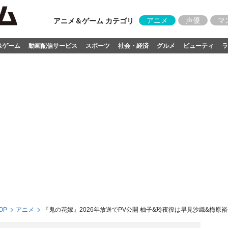
アニメ
声優
マ
アニメ＆ゲーム カテゴリ
&ゲーム
動画配信サービス
スポーツ
社会・経済
グルメ
ビューティ
ラ
OP
アニメ
『鬼の花嫁』2026年放送でPV公開 柚子&玲夜役は早見沙織&梅原