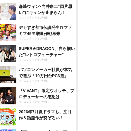
森崎ウィン×向井康二“両片思
い”にキュンが止まらん！
オリコンタイアップ特集
デカすぎ都市伝説発生!?ファ
ミマ45％増量作戦再来
オリコンタイアップ特集
SUPER★DRAGON、自ら描い
た”レトロフューチャー”
オリコンタイアップ特集
パソコンメーカー社員が本気
で選ぶ「10万円台PC3選」
オリコンタイアップ特集
『VIVANT』限定ウオッチ、プ
ロデューサーの感想は
オリコンタイアップ特集
2026年7月夏ドラマも、注目
作＆話題作が勢ぞろい！