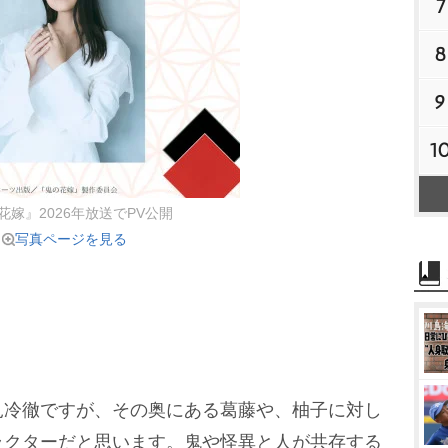
7
8
9
1
花嫁』2026年放送でPV公開
写真ページを見る
冷徹ですが、その奥にある葛藤や、柚子に対し
ラクターだと思います。鬼や怪異と人が共存する