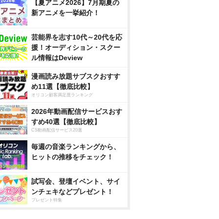
【夏アニメ2026】7月期夏の
新アニメを一挙紹介！
芸能界を志す10代～20代を応
援！オーディション・スクー
ル情報はDeview
漫画読み放題サブスクおすす
め11選【徹底比較】
オリコン顧客満足度ランキング
2026年動画配信サービスおす
すめ40選【徹底比較】
CS動画配信サービス20選
毎週の音楽ランキングから、
ヒットの推移をチェック！
試写会、登壇イベント、サイ
ンチェキなどプレゼント！
プレゼント特集