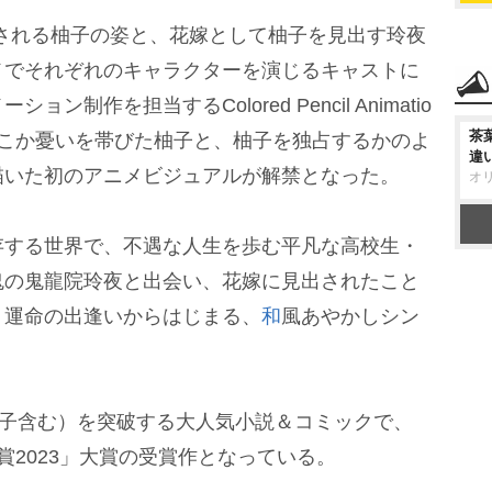
される柚子の姿と、花嫁として柚子を見出す玲夜
メでそれぞれのキャラクターを演じるキャストに
制作を担当するColored Pencil Animatio
茶
、どこか憂いを帯びた柚子と、柚子を独占するかのよ
違
描いた初のアニメビジュアルが解禁となった。
オ
する世界で、不遇な人生を歩む平凡な高校生・
鬼の鬼龍院玲夜と出会い、花嫁に見出されたこと
。運命の出逢いからはじまる、
和
風あやかしシン
電子含む）を突破する大人気小説＆コミックで、
賞2023」大賞の受賞作となっている。