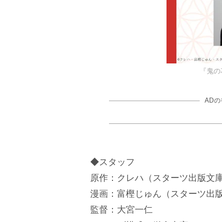
『鬼の
AD
◆スタッフ
原作：クレハ（スターツ出版文
漫画：富樫じゅん（スターツ出版「n
監督：大宮一仁