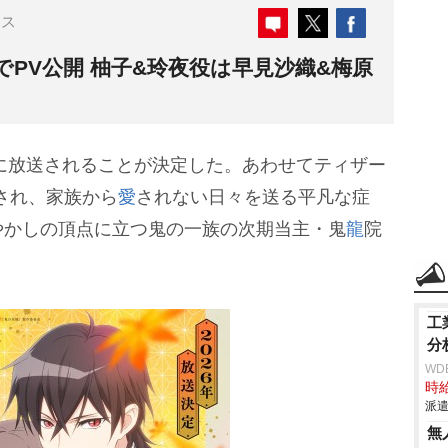
ース
でPV公開 柚子&玲夜役は早見沙織&梅原
に放送されることが決定した。あわせてティザー
され、家族から
愛
されない日々を送る平凡な症
やかしの頂点に立つ鬼の一族の次期当主・鬼
龍
院
工
分
WD
時給
派遣
無