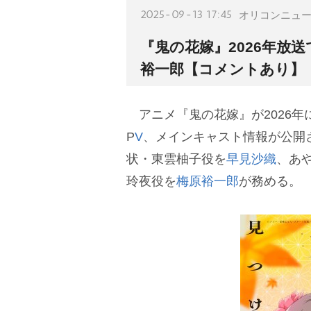
2025-09-13 17:45
オリコンニュ
『鬼の花嫁』2026年放送
裕一郎【コメントあり】
アニメ『鬼の花嫁』が2026年
P
V
、メインキャスト情報が公開
状・東雲柚子役を
早見沙織
、あ
玲夜役を
梅原裕一郎
が務める。