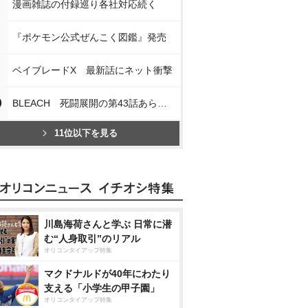
漫画雑誌の付録巡り各社対応続く
『ポケモン公式ぜんこく図鑑』発売
ベイブレードX 最新話にネット衝撃
0
BLEACH 死闘展開の第43話あらすじ
11位以下を見る
川島海荷さんと学ぶ 日常に潜
む“人身取引”のリアル
オリコンタイアップ特集
マクドナルドが40年にわたり
支える「小学生の甲子園」
オリコンタイアップ特集