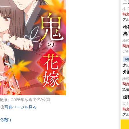
ニ
株式
時給
アル
携
務
株式
時給
アル
N
れ
介
株
時給
派遣
歯
花嫁』2026年放送でPV公開
東
写真ページを見る
時給
アル
3枚）