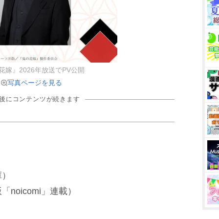
花嫁』2026年放送でPV公開
写真ページを見る
の後にコンテンツが続きます
庫）
oicomi」連載）