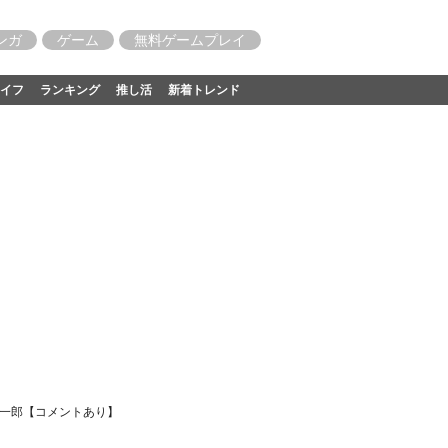
ンガ
ゲーム
無料ゲームプレイ
イフ
ランキング
推し活
新着トレンド
裕一郎【コメントあり】