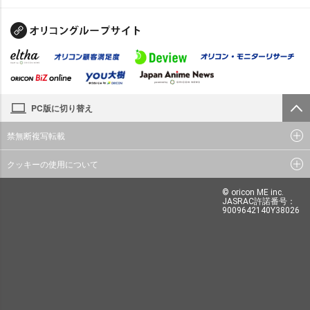
PC版に切り替え
禁無断複写転載
クッキーの使用について
© oricon ME inc.
JASRAC許諾番号：
9009642140Y38026