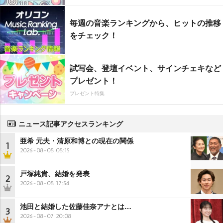
毎週の音楽ランキングから、ヒットの推移
をチェック！
試写会、登壇イベント、サインチェキなど
プレゼント！
プレゼント特集
ニュース記事アクセスランキング
亜希 元夫・清原和博との現在の関係
1
2026-08-08 08:15
戸塚純貴、結婚を発表
2
2026-08-08 17:54
池田と結婚した佐藤佳奈アナとは…
3
2026-08-07 20:08