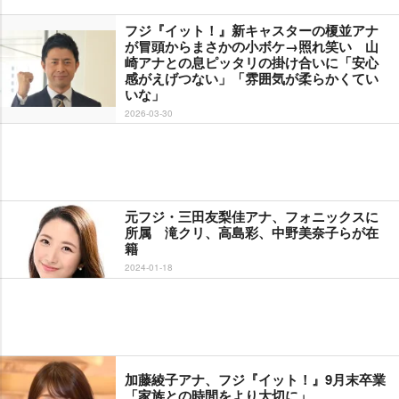
フジ『イット！』新キャスターの榎並アナ
が冒頭からまさかの小ボケ→照れ笑い 山
崎アナとの息ピッタリの掛け合いに「安心
感がえげつない」「雰囲気が柔らかくてい
いな」
2026-03-30
元フジ・三田友梨佳アナ、フォニックスに
所属 滝クリ、高島彩、中野美奈子らが在
籍
2024-01-18
加藤綾子アナ、フジ『イット！』9月末卒業
「家族との時間をより大切に」