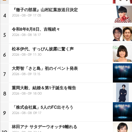
『徹子の部屋』山村紅葉放送日決定
4
2026-08-09 17:05
令和8年8月8日、吉報続々
5
2026-08-08 18:17
松本伊代、すっぴん披露に驚く声
6
2026-08-09 11:30
大野智「さと島」初のイベント発表
7
2026-08-09 13:15
重岡大毅、結婚＆第1子誕生を報告
8
2026-08-09 18:00
「株式会社嵐」5人のFC出そろう
9
2026-08-08 09:17
林田アナ サタデーウオッチ9離れる