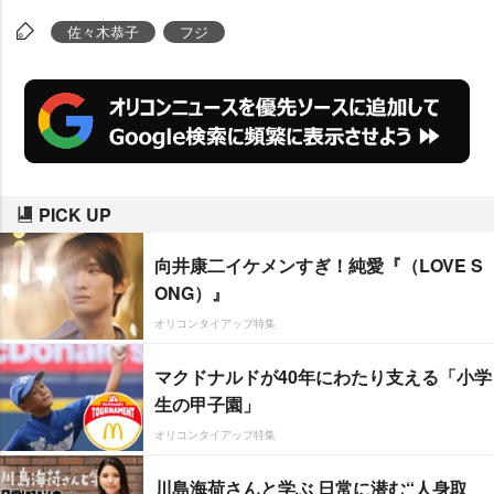
佐々木恭子
フジ
PICK UP
向井康二イケメンすぎ！純愛『（LOVE S
ONG）』
オリコンタイアップ特集
マクドナルドが40年にわたり支える「小学
生の甲子園」
オリコンタイアップ特集
川島海荷さんと学ぶ 日常に潜む“人身取