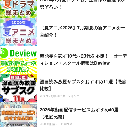
勢ぞろい！
【夏アニメ2026】7月期夏の新アニメを一
挙紹介！
芸能界を志す10代～20代を応援！ オーデ
ィション・スクール情報はDeview
漫画読み放題サブスクおすすめ11選【徹底
比較】
オリコン顧客満足度ランキング
2026年動画配信サービスおすすめ40選
【徹底比較】
CS動画配信サービス20選