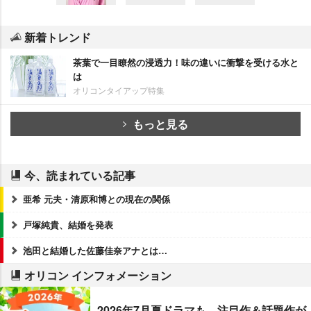
新着トレンド
茶葉で一目瞭然の浸透力！味の違いに衝撃を受ける水と
は
オリコンタイアップ特集
もっと見る
今、読まれている記事
亜希 元夫・清原和博との現在の関係
戸塚純貴、結婚を発表
池田と結婚した佐藤佳奈アナとは…
オリコン インフォメーション
2026年7月夏ドラマも、注目作＆話題作が