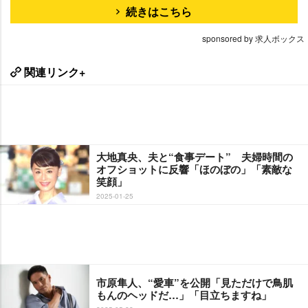
続きはこちら
sponsored by 求人ボックス
関連リンク+
大地真央、夫と“食事デート” 夫婦時間の
オフショットに反響「ほのぼの」「素敵な
笑顔」
2025-01-25
市原隼人、“愛車”を公開「見ただけで鳥肌
もんのヘッドだ…」「目立ちますね」