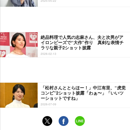
2025-05-22
絶品料理で人気の志麻さん、夫と次男がア
イロンビーズで“大作”作り 真剣な表情チ
ラリな親子2ショット披露
2026-02-13
「松村さんととらほー！」中江有里、“虎党
コンビ”2ショット披露「わぁ〜」「いいツ
ーショットですね」
2026-07-09