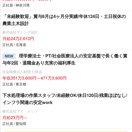
正社員 / 神奈川県
「未経験歓迎」賞与8月は4ヶ月分実績/年休124日・土日祝休の
農業土木設計
株式会社デミング設計
月給24万2,610円
正社員 / 北海道
理学療法士・PT/社会医療法人の安定基盤で長く働く賞
NEW
与年2回・退職金あり充実の福利厚生
社会医療法人財団 仁医会
年収351万3,600円～471万3,600円
正社員 / 東京都
下水処理場の作業スタッフ/未経験OK/休日120日/残業ほぼなし/
インフラ関連の安定work
株式会社アイ・メッツ
月給23万円～
正社員 / 愛知県