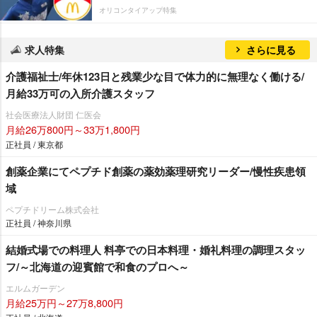
オリコンタイアップ特集
求人特集
さらに見る
介護福祉士/年休123日と残業少な目で体力的に無理なく働ける/
月給33万可の入所介護スタッフ
社会医療法人財団 仁医会
月給26万800円～33万1,800円
正社員 / 東京都
創薬企業にてペプチド創薬の薬効薬理研究リーダー/慢性疾患領
域
ペプチドリーム株式会社
正社員 / 神奈川県
結婚式場での料理人 料亭での日本料理・婚礼料理の調理スタッ
フ/～北海道の迎賓館で和食のプロへ～
エルムガーデン
月給25万円～27万8,800円