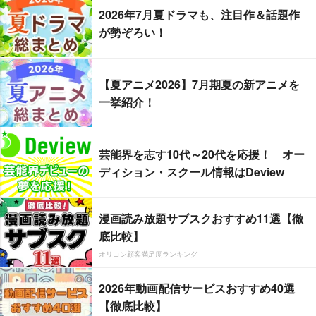
2026年7月夏ドラマも、注目作＆話題作
が勢ぞろい！
【夏アニメ2026】7月期夏の新アニメを
一挙紹介！
芸能界を志す10代～20代を応援！ オー
ディション・スクール情報はDeview
漫画読み放題サブスクおすすめ11選【徹
底比較】
オリコン顧客満足度ランキング
2026年動画配信サービスおすすめ40選
【徹底比較】