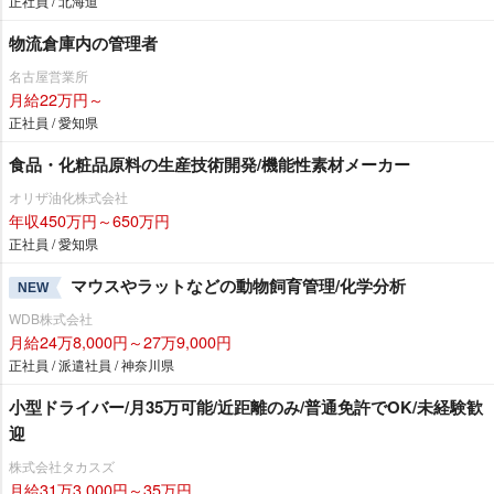
正社員 / 北海道
物流倉庫内の管理者
名古屋営業所
月給22万円～
正社員 / 愛知県
食品・化粧品原料の生産技術開発/機能性素材メーカー
オリザ油化株式会社
年収450万円～650万円
正社員 / 愛知県
マウスやラットなどの動物飼育管理/化学分析
NEW
WDB株式会社
月給24万8,000円～27万9,000円
正社員 / 派遣社員 / 神奈川県
小型ドライバー/月35万可能/近距離のみ/普通免許でOK/未経験歓
迎
株式会社タカスズ
月給31万3,000円～35万円