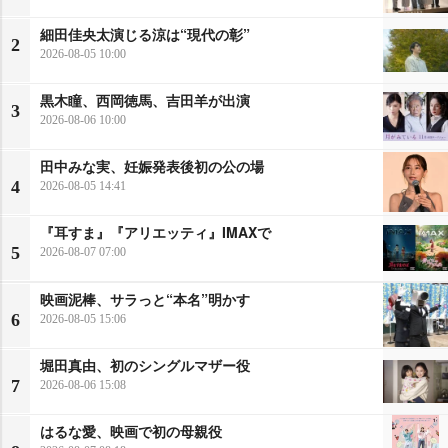
細田佳央太演じる涼は“現代の彰”
2
2026-08-05 10:00
黒木瞳、西岡徳馬、吉田羊が出演
3
2026-08-06 10:00
田中みな実、妊娠発表後初の公の場
4
2026-08-05 14:41
『耳すま』『アリエッティ』IMAXで
5
2026-08-07 07:00
映画泥棒、サラっと“本名”明かす
6
2026-08-05 15:06
堀田真由、初のシングルマザー役
7
2026-08-06 15:08
はるな愛、映画で初の母親役