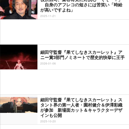
自身のアフレコの短さには苦笑い「時給
が高いですよね」
2025-11-21
細田守監督『果てしなきスカーレット』ア
ニー賞3部門ノミネートで歴史的快挙に王手
2026-01-06
細田守監督『果てしなきスカーレット』ス
タント界の第一人者・園村健介＆伊澤彩織
が参加 新場面カット＆キャラクターデザ
インも公開
2025-10-20