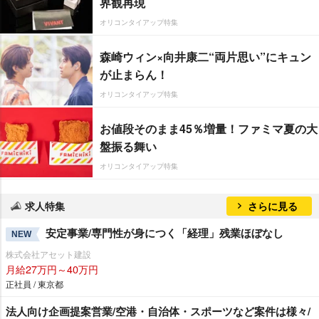
界観再現
オリコンタイアップ特集
森崎ウィン×向井康二“両片思い”にキュン
が止まらん！
オリコンタイアップ特集
お値段そのまま45％増量！ファミマ夏の大
盤振る舞い
オリコンタイアップ特集
求人特集
さらに見る
安定事業/専門性が身につく「経理」残業ほぼなし
NEW
株式会社アセット建設
月給27万円～40万円
正社員 / 東京都
法人向け企画提案営業/空港・自治体・スポーツなど案件は様々/