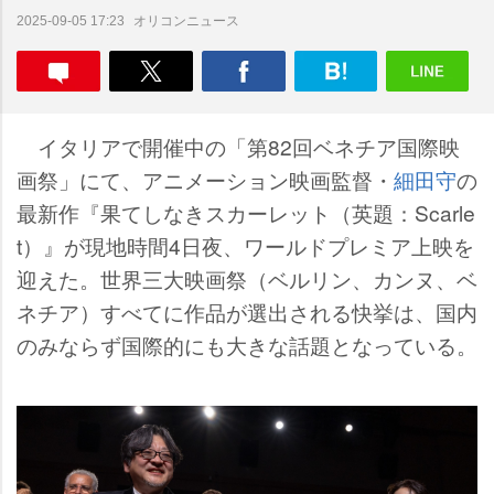
オリコンニュース
2025-09-05 17:23
イタリアで開催中の「第82回ベネチア国際映
画祭」にて、アニメーション映画監督・
細田守
の
最新作『果てしなきスカーレット（英題：Scarle
t）』が現地時間4日夜、ワールドプレミア上映を
迎えた。世界三大映画祭（ベルリン、カンヌ、ベ
ネチア）すべてに作品が選出される快挙は、国内
のみならず国際的にも大きな話題となっている。