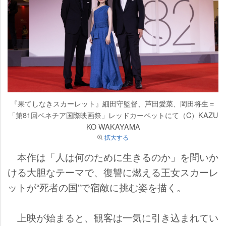
『果てしなきスカーレット』細田守監督、芦田愛菜、岡田将生＝
「第81回ベネチア国際映画祭」レッドカーペットにて（C）KAZU
KO WAKAYAMA
拡大する
本作は「人は何のために生きるのか」を問いか
ける大胆なテーマで、復讐に燃える王女スカーレ
ットが“死者の国”で宿敵に挑む姿を描く。
上映が始まると、観客は一気に引き込まれてい