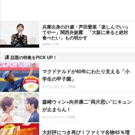
兵庫出身の21歳・芦田愛菜「楽しんでいっ
てやー」関西弁披露 「大阪に来ると絶対
食べたい」もの明かす
2025-11-16
話題の特集をPICK UP！
マクドナルドが40年にわたり支える「小
学生の甲子園」
オリコンタイアップ特集
森崎ウィン×向井康二“両片思い”にキュン
が止まらん！
オリコンタイアップ特集
大好評につき再び！ファミマ名物45％増