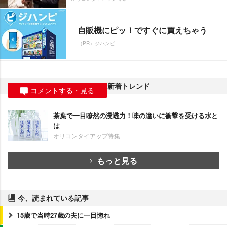
自販機にピッ！ですぐに買えちゃう
（PR）ジハンピ
新着トレンド
コメントする・見る
茶葉で一目瞭然の浸透力！味の違いに衝撃を受ける水と
は
オリコンタイアップ特集
もっと見る
今、読まれている記事
15歳で当時27歳の夫に一目惚れ