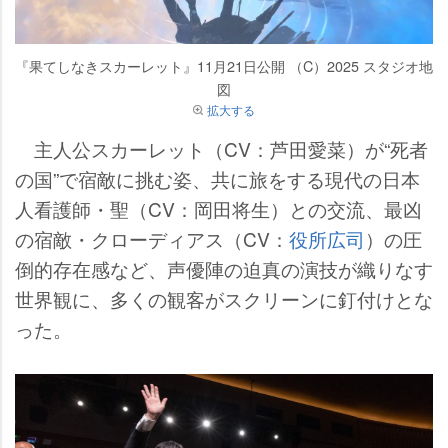
『果てしなきスカーレット』11月21日公開 （C）2025 スタジオ地
図
拡大する
主人公スカーレット（CV：芦田愛菜）が“死者
の国”で宿敵に挑む姿、共に旅をする現代の日本
人看護師・聖（CV：岡田将生）との交流、最凶
の宿敵・クローディアス（CV：
役所広司
）の圧
倒的存在感など、声優陣の迫真の演技が織りなす
世界観に、多くの観客がスクリーンに釘付けとな
った。