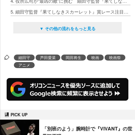
4. 役所広司が“最凶の敵”に挑む 細田守監督『果てしなきスカーレット』キャスト解禁
5. 細田守監督『果てしなきスカーレット』賞レース注目のベネチア＆トロント国際映画祭にW選出
▼ その他の流れをもっと見る
細田守
芦田愛菜
岡田将生
映画
映画祭
アニメ
PICK UP
「別班のよう」腕時計で『VIVANT』の世