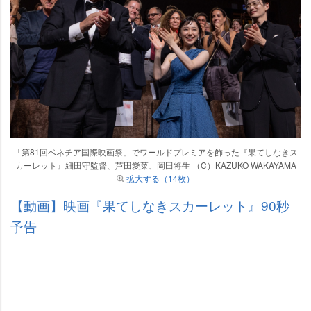
「第81回ベネチア国際映画祭」でワールドプレミアを飾った『果てしなきス
カーレット』細田守監督、芦田愛菜、岡田将生 （C）KAZUKO WAKAYAMA
拡大する（14枚）
【動画】映画『果てしなきスカーレット』90秒
予告