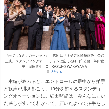
『果てしなきスカーレット』「第81回ベネチア国際映画祭」公式
上映、スタンディングオベーションに応える細田守監督、芦田愛
菜、岡田将生（C）KAZUKO WAKAYAMA
拡大する
本編が終わると、エンドロールの最中から拍手
と歓声が沸き起こり、10分を超えるスタンディ
ングオベーションに。細田監督は「みんなに届い
た感じがすごくわかって、届いたよって拍手をし