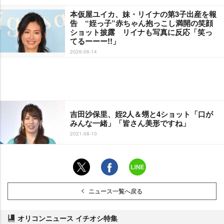
本仮屋ユイカ、妹・リイナの第3子出産を報
告 “姪っ子”赤ちゃん抱っこし満開の笑顔
ショット披露 リイナも写真に反応「笑っ
てるーーー!!」
2026-06-14
吉田沙保里、姪2人＆甥と4ショット「口が
みんな一緒」「皆さん美形ですね」
2021-08-10
ニュース一覧へ戻る
オリコンニュース イチオシ特集