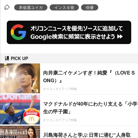
本仮屋ユイカ
インスタ発
俳優
PICK UP
向井康二イケメンすぎ！純愛『（LOVE S
ONG）』
オリコンタイアップ特集
マクドナルドが40年にわたり支える「小学
生の甲子園」
オリコンタイアップ特集
川島海荷さんと学ぶ 日常に潜む“人身取