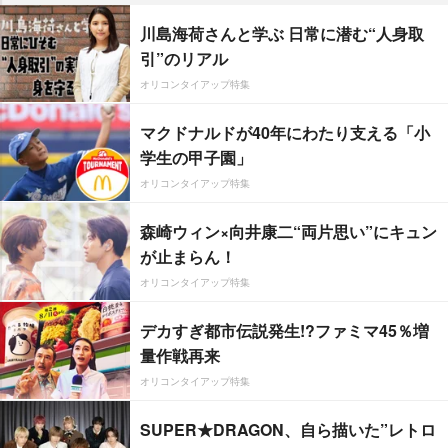
川島海荷さんと学ぶ 日常に潜む“人身取
引”のリアル
オリコンタイアップ特集
マクドナルドが40年にわたり支える「小
学生の甲子園」
オリコンタイアップ特集
森崎ウィン×向井康二“両片思い”にキュン
が止まらん！
オリコンタイアップ特集
デカすぎ都市伝説発生!?ファミマ45％増
量作戦再来
オリコンタイアップ特集
SUPER★DRAGON、自ら描いた”レトロ