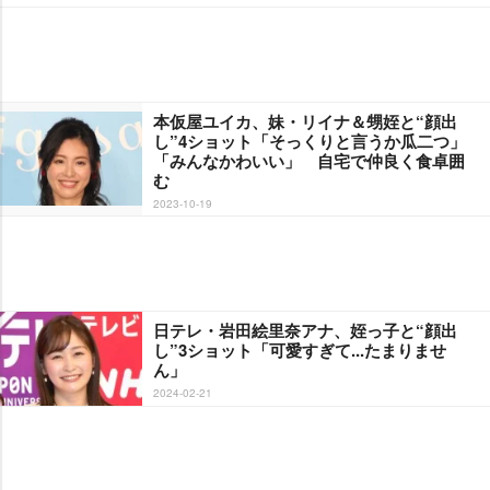
本仮屋ユイカ、妹・リイナ＆甥姪と“顔出
し”4ショット「そっくりと言うか瓜二つ」
「みんなかわいい」 自宅で仲良く食卓囲
む
2023-10-19
日テレ・岩田絵里奈アナ、姪っ子と“顔出
し”3ショット「可愛すぎて...たまりませ
ん」
2024-02-21