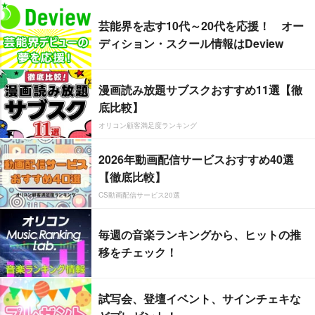
芸能界を志す10代～20代を応援！ オー
ディション・スクール情報はDeview
漫画読み放題サブスクおすすめ11選【徹
底比較】
オリコン顧客満足度ランキング
2026年動画配信サービスおすすめ40選
【徹底比較】
CS動画配信サービス20選
毎週の音楽ランキングから、ヒットの推
移をチェック！
試写会、登壇イベント、サインチェキな