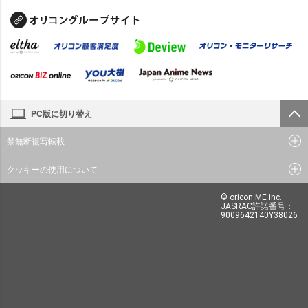
PC版に切り替え
禁無断複写転載
クッキーの使用について
© oricon ME inc.
JASRAC許諾番号：
9009642140Y38026