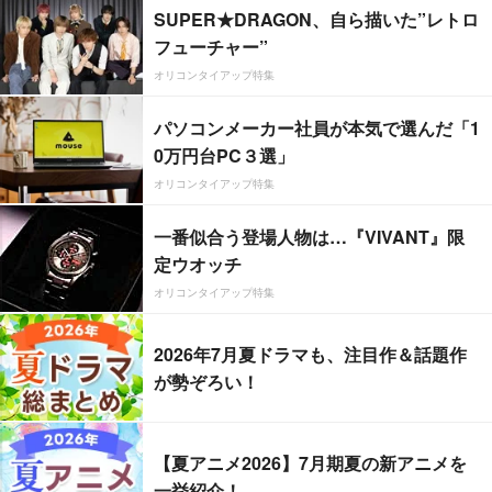
SUPER★DRAGON、自ら描いた”レトロ
フューチャー”
オリコンタイアップ特集
パソコンメーカー社員が本気で選んだ「1
0万円台PC３選」
オリコンタイアップ特集
一番似合う登場人物は…『VIVANT』限
定ウオッチ
オリコンタイアップ特集
2026年7月夏ドラマも、注目作＆話題作
が勢ぞろい！
【夏アニメ2026】7月期夏の新アニメを
一挙紹介！