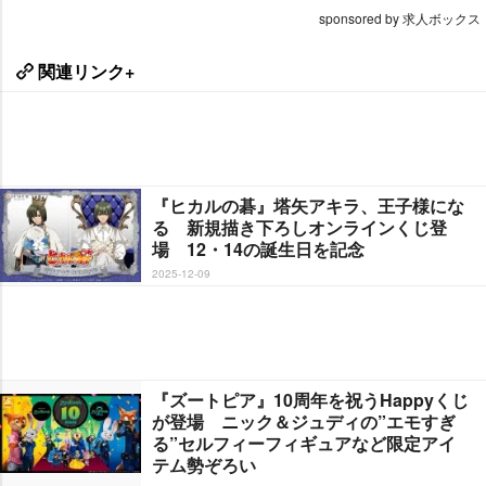
sponsored by 求人ボックス
関連リンク+
『ヒカルの碁』塔矢アキラ、王子様にな
る 新規描き下ろしオンラインくじ登
場 12・14の誕生日を記念
2025-12-09
『ズートピア』10周年を祝うHappyくじ
が登場 ニック＆ジュディの”エモすぎ
る”セルフィーフィギュアなど限定アイ
テム勢ぞろい