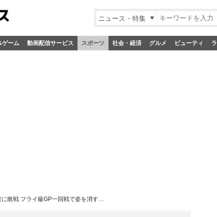
ニュース・特集
&ゲーム
動画配信サービス
スポーツ
社会・経済
グルメ
ビューティ
ラ
友貴に敗戦 フライ級GP一回戦で姿を消す…