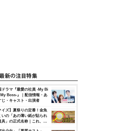
ドラマ『最愛の社員 -My Bi
, My Boss-』｜配信情報・あ
すじ・キャスト・出演者
クイズ】夏祭りの定番！金魚
くいの「あの薄い紙が貼られ
道具」の正式名称｜これ、…
家出少女」「悪質ホスト」