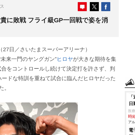
ス
友貴に敗戦 フライ級GP一回戦で姿を消
り』（27日／さいたまスーパーアリーナ）
“未来一門のヤングガン”
ヒロヤ
が大きな期待を集
試合をコントロールし続けて決定打を許さず、判
ハードな特訓を重ねて試合に臨んだヒロヤだった
た。
「
日
医療
時給
アル
電