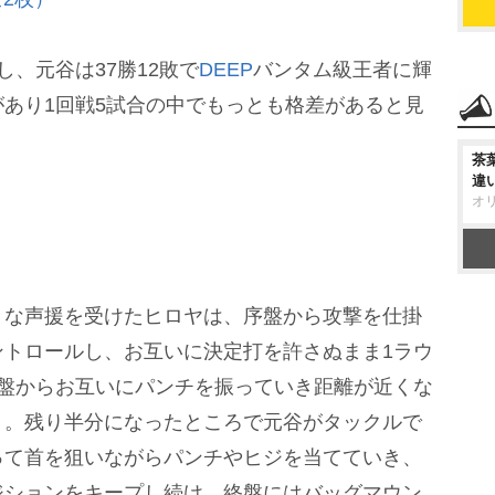
し、元谷は37勝12敗で
DEEP
バンタム級王者に輝
あり1回戦5試合の中でもっとも格差があると見
茶
違
オ
な声援を受けたヒロヤは、序盤から攻撃を仕掛
ントロールし、お互いに決定打を許さぬまま1ラウ
序盤からお互いにパンチを振っていき距離が近くな
く。残り半分になったところで元谷がタックルで
って首を狙いながらパンチやヒジを当てていき、
ジションをキープし続け、終盤にはバッグマウン