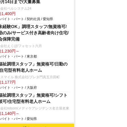
9月14日まで/大量募集
会社ベルシステム24
1,400円
バイト・パート / 契約社員 / 愛知県
未経験OK」調理スタッフ/無資格可/
勤のみ/サービス付き高齢者向け住宅/
会保障完備
会社えくぼ/フォセット六月
1,230円～
バイト・パート / 東京都
福祉調理スタッフ」無資格可/日勤の
/住宅型有料老人ホーム
スマイル 株式会社/プレタ門真五月田町
1,177円
バイト・パート / 大阪府
福祉調理スタッフ」無資格可/シフト
談可/住宅型有料老人ホーム
会社reborn/メディケアレジデンス名古屋名東
1,140円～
バイト・パート / 愛知県