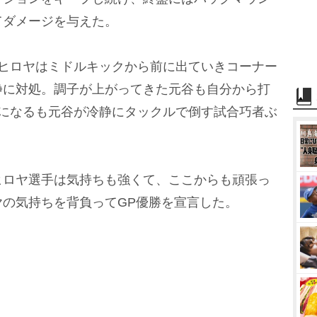
てダメージを与えた。
ヒロヤはミドルキックから前に出ていきコーナー
静に対処。調子が上がってきた元谷も自分から打
いになるも元谷が冷静にタックルで倒す試合巧者ぶ
ロヤ選手は気持ちも強くて、ここからも頑張っ
の気持ちを背負ってGP優勝を宣言した。