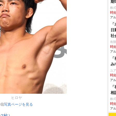
期
株式
時給
アル
「
日
社
有限
時給
アル
「
み
ユア
時給
アル
「
相
ヒロヤ
株式
時給
写真ページを見る
アル
2枚）