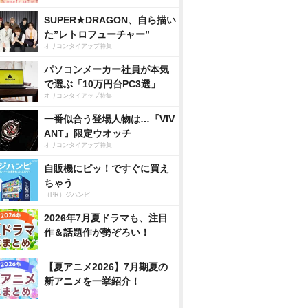
SUPER★DRAGON、自ら描い
た”レトロフューチャー”
オリコンタイアップ特集
パソコンメーカー社員が本気
で選ぶ「10万円台PC3選」
オリコンタイアップ特集
一番似合う登場人物は…『VIV
ANT』限定ウオッチ
オリコンタイアップ特集
自販機にピッ！ですぐに買え
ちゃう
（PR）ジハンピ
2026年7月夏ドラマも、注目
作＆話題作が勢ぞろい！
【夏アニメ2026】7月期夏の
新アニメを一挙紹介！