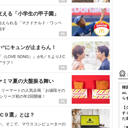
支える「小学生の甲子園」
与えられる「マクドナルド・ワッペ
指す
い”にキュンが止まらん！
OVE SONG）』が8／５よりJ:C
アラブ！
ァミマ夏の大盤振る舞い
韓国
ミリーマートの人気企画「お値段その
as
、シリーズ初の年2回開催！
ら
【
す
C９選」とは？
た
い。そこで、マウスコンピューターの
「