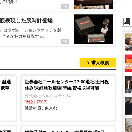
をご紹介！
界観表現した腕時計登場
NT』コラボレーションウオッチを製
担当者が魅力を解説する。
求人検索
ト融通
証券会社コールセンター/17:00退社/土日祝
 豪華
休み/未経験歓迎/高時給/資格取得可能
株式会社ベルシステム24
時給1,750円
派遣社員 / 東京都