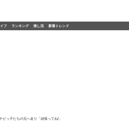
イフ
ランキング
推し活
新着トレンド
たチビっ子たちの元へ走り「頑張ってね!」