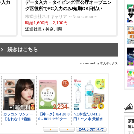
ン入力
データ入力・タイピング/官公庁オープニン
グ区役所でPC入力のみ/短期OK日払い
株式会社ネオキャリア ～Neo career～
時給1,600円～2,100円
派遣社員 / 神奈川県
続きはこちら
sponsored by 求人ボックス
茶
違
オ