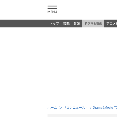
トップ
芸能
音楽
ドラマ&映画
アニメ
ホーム（オリコンニュース）
Drama&Movie T