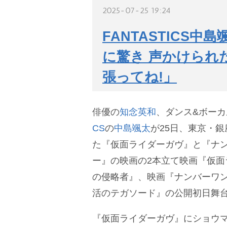
2025-07-25 19:24
FANTASTICS
に驚き 声かけられ
張ってね!」
俳優の
知念英和
、ダンス&ボー
CS
の
中島颯太
が25日、東京・銀
た『仮面ライダーガヴ』と『ナ
ー』の映画の2本立て映画『仮面
の侵略者』、映画『ナンバーワン
活のテガソード』の公開初日舞
『仮面ライダーガヴ』にショウマ