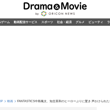
&ゲーム
動画配信サービス
スポーツ
社会・経済
グルメ
ビューティ
ラ
OP
映画
FANTASTICS中島颯太、知念英和のヒーローぶりに驚き 声かけられ