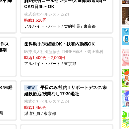
験不問/
解約受付コールセンター/大量募集/週3日～
OK/1日4h～OK
株式会社ベルシステム24
時給1,620円
アルバイト・パート / 契約社員 / 東京都
新作ス
歯科助手/未経験OK・扶養内勤務OK
短期
医療法人社団萠藤会 THREE歯科・矯正歯科
時給1,400円～2,000円
アルバイト・パート / 東京都
K/未経
平日のみ/社内ITサポートデスク/未
NEW
経験歓迎/残業なし17:30退社
株式会社ベルシステム24
時給1,450円
県
派遣社員 / 東京都