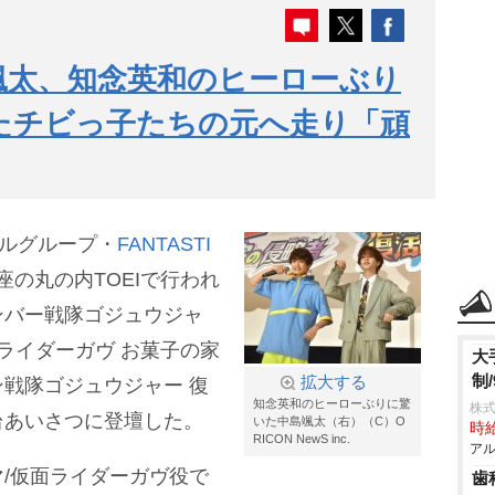
中島颯太、知念英和のヒーローぶり
たチビっ子たちの元へ走り「頑
カルグループ・
FANTASTI
座の丸の内TOEIで行われ
ンバー戦隊ゴジュウジャ
ライダーガヴ お菓子の家
大
制/
拡大する
戦隊ゴジュウジャー 復
知念英和のヒーローぶりに驚
株式
台あいさつに登壇した。
いた中島颯太（右）（C）O
時給
RICON NewS inc.
アル
/仮面ライダーガヴ役で
歯