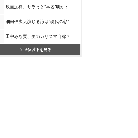
映画泥棒、サラっと“本名”明かす
細田佳央太演じる涼は“現代の彰”
田中みな実、美のカリスマ自称？
6位以下を見る