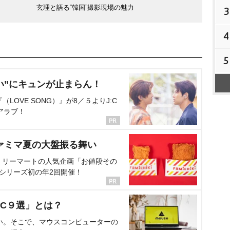
玄理と語る“韓国”撮影現場の魅力
3
4
5
い”にキュンが止まらん！
OVE SONG）』が8／５よりJ:C
アラブ！
ァミマ夏の大盤振る舞い
ミリーマートの人気企画「お値段その
、シリーズ初の年2回開催！
C９選」とは？
い。そこで、マウスコンピューターの