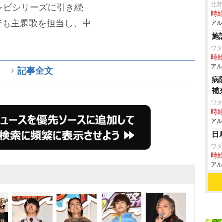
北
テレビシリーズに引き続
時給
でも主題歌を担当し、中
アル
施
。
ワ
時給
アル
記事全文
病
補
ワタ
時給
アル
日
ワタ
時給
アル