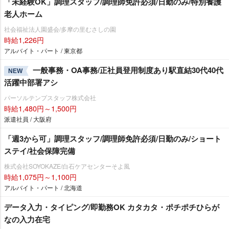
「未経験OK」調理スタッフ/調理師免許必須/日勤のみ/特別養護
老人ホーム
社会福祉法人園盛会/多摩の里むさしの園
時給1,226円
アルバイト・パート / 東京都
一般事務・OA事務/正社員登用制度あり駅直結30代40代
NEW
活躍中部署アシ
パーソルテンプスタッフ株式会社
時給1,480円～1,500円
派遣社員 / 大阪府
「週3から可」調理スタッフ/調理師免許必須/日勤のみ/ショート
ステイ/社会保障完備
株式会社SOYOKAZE/白石ケアセンターそよ風
時給1,075円～1,100円
アルバイト・パート / 北海道
データ入力・タイピング/即勤務OK カタカタ・ポチポチひらが
なの入力在宅