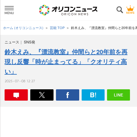
ホーム (オリコンニュース)
芸能 TOP
鈴木えみ、『漂流教室』仲間らと20年前を
ニュース
SNS発
鈴木えみ、『漂流教室』仲間らと20年前を再
現し反響「時が止まってる」「クオリティ高
い」
2025-07-08 12:27