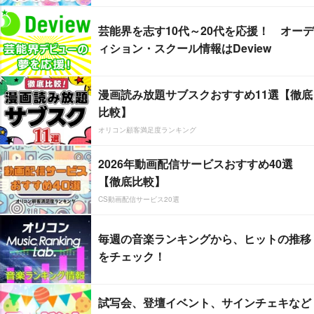
芸能界を志す10代～20代を応援！ オーデ
ィション・スクール情報はDeview
漫画読み放題サブスクおすすめ11選【徹底
比較】
オリコン顧客満足度ランキング
2026年動画配信サービスおすすめ40選
【徹底比較】
CS動画配信サービス20選
毎週の音楽ランキングから、ヒットの推移
をチェック！
試写会、登壇イベント、サインチェキなど