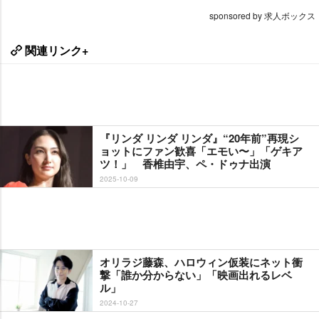
sponsored by 求人ボックス
関連リンク+
『リンダ リンダ リンダ』“20年前”再現シ
ョットにファン歓喜「エモい〜」「ゲキア
ツ！」 香椎由宇、ペ・ドゥナ出演
2025-10-09
オリラジ藤森、ハロウィン仮装にネット衝
撃「誰か分からない」「映画出れるレベ
ル」
2024-10-27