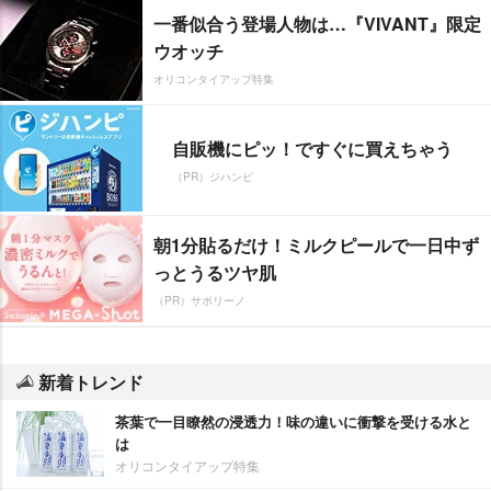
一番似合う登場人物は…『VIVANT』限定
ウオッチ
オリコンタイアップ特集
自販機にピッ！ですぐに買えちゃう
（PR）ジハンピ
朝1分貼るだけ！ミルクピールで一日中ず
っとうるツヤ肌
（PR）サボリーノ
新着トレンド
茶葉で一目瞭然の浸透力！味の違いに衝撃を受ける水と
は
オリコンタイアップ特集