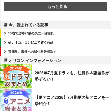
もっと見る
今、読まれている記事
15歳で当時27歳の夫に一目惚れ
研ナオコ、コンビニで買う商品
芸能界、海外への移住報告相次ぐ
オリコン インフォメーション
2026年7月夏ドラマも、注目作＆話題作が
勢ぞろい！
【夏アニメ2026】7月期夏の新アニメを一
挙紹介！