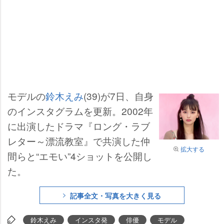
モデルの
鈴木えみ
(39)が7日、自身
のインスタグラムを更新。2002年
に出演したドラマ『ロング・ラブ
レター～漂流教室』で共演した仲
拡大する
間らと“エモい”4ショットを公開し
た。
記事全文・写真を大きく見る
鈴木えみ
インスタ発
俳優
モデル