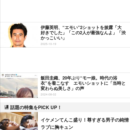
伊藤英明、“エモい”2ショットを披露「大
好きでした」「この2人が最強なんよ」「渋
かっこいい」
2025-10-19
飯田圭織、20年ぶり“モー娘。時代の浴
衣”を着こなす エモいショットに「当時と
変わらぬ美しさ」の声
2024-08-02
話題の特集をPICK UP！
イケメンてんこ盛り！尊すぎる男子の純情
ラブに胸キュン