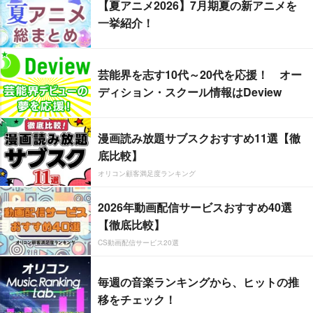
【夏アニメ2026】7月期夏の新アニメを
一挙紹介！
芸能界を志す10代～20代を応援！ オー
ディション・スクール情報はDeview
漫画読み放題サブスクおすすめ11選【徹
底比較】
オリコン顧客満足度ランキング
2026年動画配信サービスおすすめ40選
【徹底比較】
CS動画配信サービス20選
毎週の音楽ランキングから、ヒットの推
移をチェック！