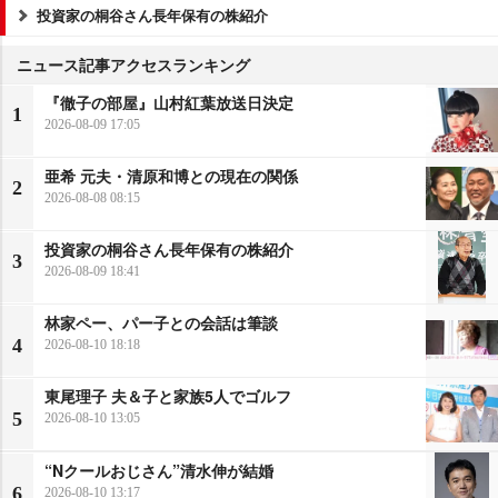
投資家の桐谷さん長年保有の株紹介
ニュース記事アクセスランキング
『徹子の部屋』山村紅葉放送日決定
1
2026-08-09 17:05
亜希 元夫・清原和博との現在の関係
2
2026-08-08 08:15
投資家の桐谷さん長年保有の株紹介
3
2026-08-09 18:41
林家ペー、パー子との会話は筆談
4
2026-08-10 18:18
東尾理子 夫＆子と家族5人でゴルフ
5
2026-08-10 13:05
“Nクールおじさん”清水伸が結婚
6
2026-08-10 13:17