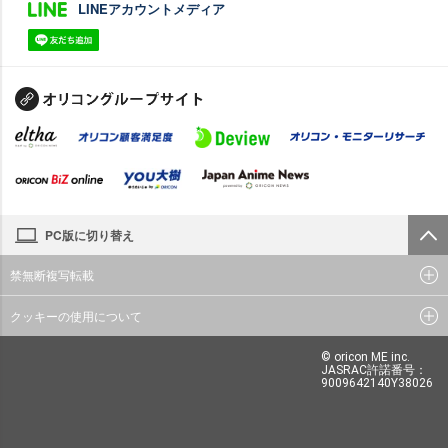
LINEアカウントメディア
PC版に切り替え
禁無断複写転載
クッキーの使用について
© oricon ME inc.
JASRAC許諾番号：
9009642140Y38026