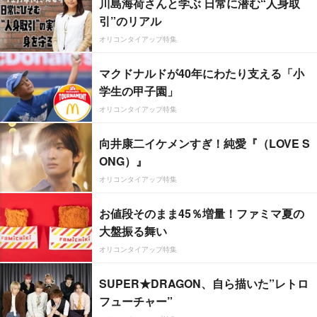
川島海荷さんと学ぶ 日常に潜む“人身取
引”のリアル
オリコンタイアップ特集
マクドナルドが40年にわたり支える「小
学生の甲子園」
オリコンタイアップ特集
向井康二イケメンすぎ！純愛『（LOVE S
ONG）』
オリコンタイアップ特集
お値段そのまま45％増量！ファミマ夏の
大盤振る舞い
オリコンタイアップ特集
SUPER★DRAGON、自ら描いた”レトロ
フューチャー”