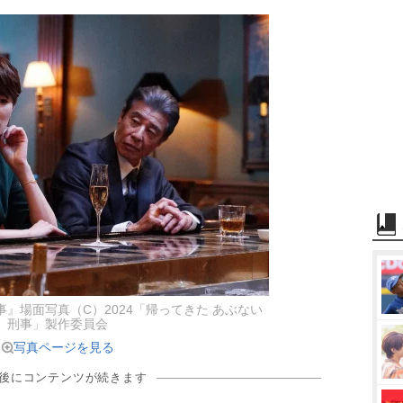
事』場面写真（C）2024「帰ってきた あぶない
刑事」製作委員会
写真ページを見る
の後にコンテンツが続きます