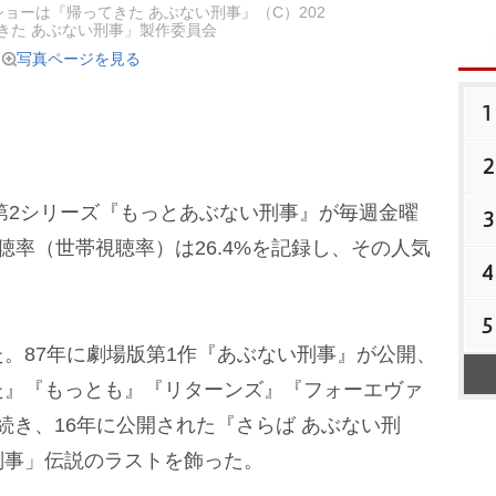
ショーは『帰ってきた あぶない刑事』（C）202
きた あぶない刑事」製作委員会
写真ページを見る
1
2
第2シリーズ『もっとあぶない刑事』が毎週金曜
3
聴率（世帯視聴率）は26.4%を記録し、その人気
4
5
。87年に劇場版第1作『あぶない刑事』が公開、
た』『もっとも』『リターンズ』『フォーエヴァ
』と続き、16年に公開された『さらば あぶない刑
刑事」伝説のラストを飾った。