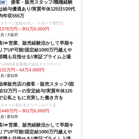
接客・販売スタッフ/職種経験
EW
は給与優遇あり/実質年休125日!/20代
均年収555万
クステージ箕面セダン・スポーツ専門店
378万円～901万6,000円
員 / 大阪府
客/⏩️営業、販売経験活かして早期キ
リアUP可能!固定給1000万円越え
部職も目指せる!/東証プライム上場
V LAND名古屋/株式会社ネクステージ
32万円～64万4,000円
員 / 愛知県
動車販売店の接客・販売スタッフ/固
給32万円～の安定給与/実質年休125
で公私ともに充実した働き方を
クステージ⾧久手グリーンロード店
448万円～901万6,000円
員 / 愛知県
客/⏩️営業、販売経験活かして早期キ
リアUP可能!固定給1000万円越え
部職も目指せる!/東証プライム上場