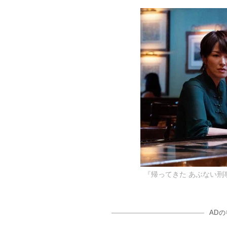
『帰ってきた あぶない刑
AD