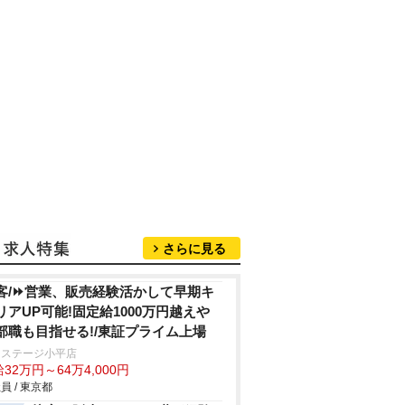
さらに見る
客/⏩️営業、販売経験活かして早期キ
リアUP可能!固定給1000万円越え
部職も目指せる!/東証プライム上場
クステージ小平店
32万円～64万4,000円
員 / 東京都