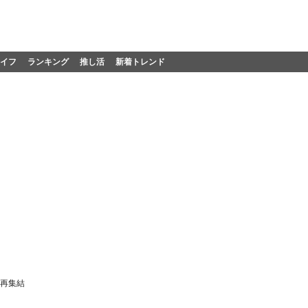
イフ
ランキング
推し活
新着トレンド
が再集結