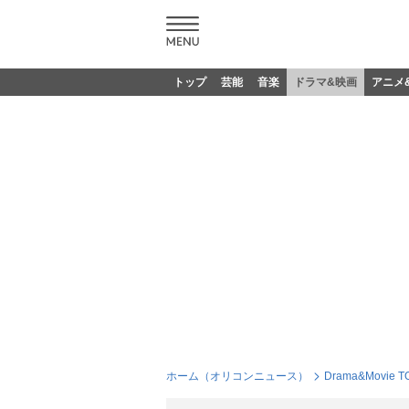
トップ
芸能
音楽
ドラマ&映画
アニメ
ホーム（オリコンニュース）
Drama&Movie T