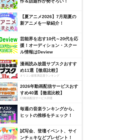
作＆話題作が勢ぞろい！
【夏アニメ2026】7月期夏の
新アニメを一挙紹介！
芸能界を志す10代～20代を応
援！オーディション・スクー
ル情報はDeview
漫画読み放題サブスクおすす
め11選【徹底比較】
オリコン顧客満足度ランキング
2026年動画配信サービスおす
すめ40選【徹底比較】
CS動画配信サービス20選
毎週の音楽ランキングから、
ヒットの推移をチェック！
試写会、登壇イベント、サイ
ンチェキなどプレゼント！