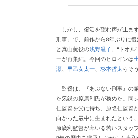
しかし、復活を望む声が止まず、
刑事』で、前作から8年ぶりに復
と真山薫役の
浅野温子
、“トオル
ーが再集結。今回のヒロインは
瀬
、
早乙女太一
、
杉本哲太
らそ
監督は、『あぶない刑事』の第1
た気鋭の原廣利氏が務めた。同
仁監督を父に持ち、原隆仁監督
向かった最中に生まれたという
原廣利監督が率いる若いスタッ