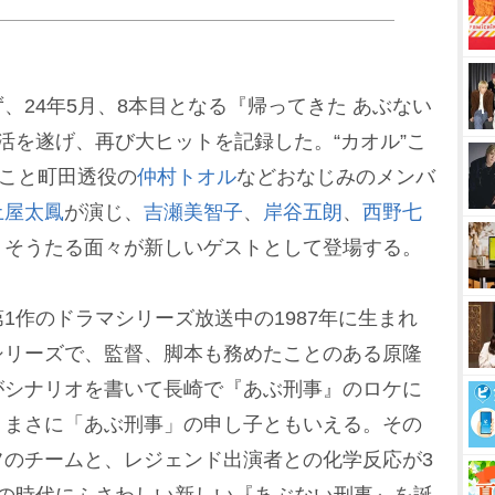
24年5月、8本目となる『帰ってきた あぶない
活を遂げ、再び大ヒットを記録した。“カオル”こ
”こと町田透役の
仲村トオル
などおなじみのメンバ
土屋太鳳
が演じ、
吉瀬美智子
、
岸谷五朗
、
西野七
うそうたる面々が新しいゲストとして登場する。
作のドラマシリーズ放送中の1987年に生まれ
シリーズで、監督、脚本も務めたことのある原隆
がシナリオを書いて長崎で『あぶ刑事』のロケに
、まさに「あぶ刑事」の申し子ともいえる。その
フのチームと、レジェンド出演者との化学反応が3