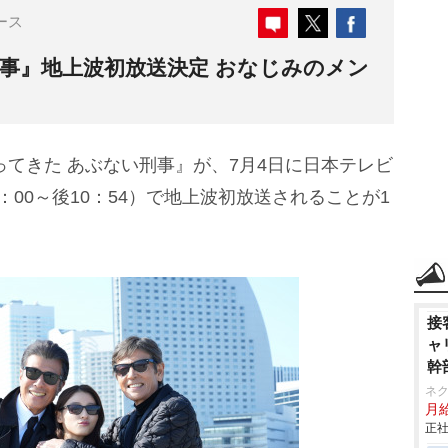
ース
事』地上波初放送決定 おなじみのメン
ってきた あぶない刑事』が、7月4日に日本テレビ
00～後10：54）で地上波初放送されることが1
接
ャ
幹
ネ
月給
正社