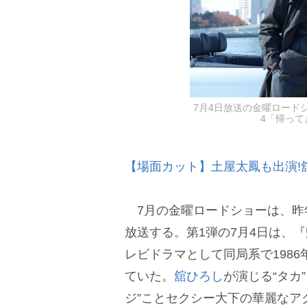
7月4日放送の金曜ロード
4「帰って
【場面カット】土屋太鳳も出演!
7月の金曜ロードショーは、昨
放送する。第1弾の7月4日は、
レビドラマとして同局系で1986
ていた。
舘ひろし
が演じる“タカ
ジ”ことセクシー大下の華麗なア