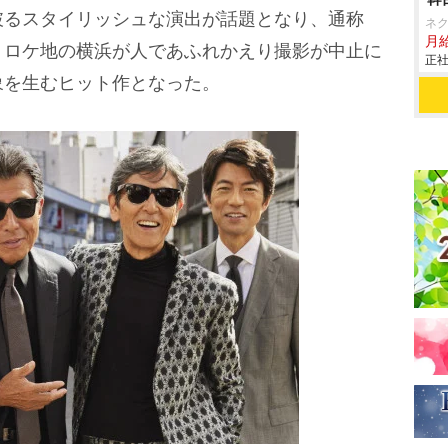
破るスタイリッシュな演出が話題となり、通称
ネ
月給
、ロケ地の横浜が人であふれかえり撮影が中止に
正社
象を生むヒット作となった。