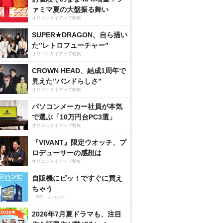
ァミマ夏の大盤振る舞い
オリコンタイアップ特集
SUPER★DRAGON、自ら描い
た”レトロフューチャー”
オリコンタイアップ特集
CROWN HEAD、結成1周年で
見えた”バンドらしさ”
オリコンタイアップ特集
パソコンメーカー社員が本気
で選ぶ「10万円台PC3選」
オリコンタイアップ特集
『VIVANT』限定ウオッチ、プ
ロデューサーの感想は
オリコンタイアップ特集
自販機にピッ！ですぐに買え
ちゃう
（PR）ジハンピ
2026年7月夏ドラマも、注目