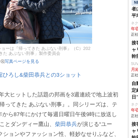
N
者
平
ネ
年収
正社
接
ショーは『帰ってきた あぶない刑事』（C）202
ャ
きた あぶない刑事」製作委員会
幹
写真ページを見る
SU
月給
舘ひろし&柴田恭兵との3ショット
正社
自
定
年大ヒットした話題の邦画を3週連続で地上波初
日
『帰ってきた あぶない刑事』。同シリーズは、テ
ネ
年収
年から87年にかけて毎週日曜日午後9時に放送し
正社
”ことダンディー鷹山、
柴田恭兵
が演じる“ユー
接
ャ
クションやファッション性、軽妙なせりふなど、
幹