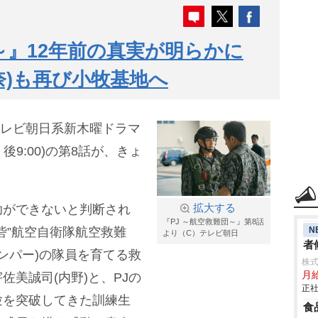
～』12年前の真実が明らかに
奈)も再び小牧基地へ
るテレビ朝日系新木曜ドラマ
後9:00)の第8話が、きょ
助ができないと判断され
拡大する
『PJ ～航空救難団～』第8話
N
砦”航空自衛隊航空救難
より（C）テレビ朝日
者
ンパー)の隊員を育てる救
株
月
美誠司(内野)と、PJの
正社
験を突破してきた訓練生
食