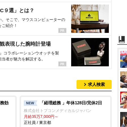
C９選」とは？
い。そこで、マウスコンピューターの
をご紹介！
界観表現した腕時計登場
NT』コラボレーションウオッチを製
担当者が魅力を解説する。
求人検索
業務効
「経理総務 」年休128日/完休2日
NEW
株式会社トプコンメディカルジャパン
月給35万7,000円～
正社員 / 東京都