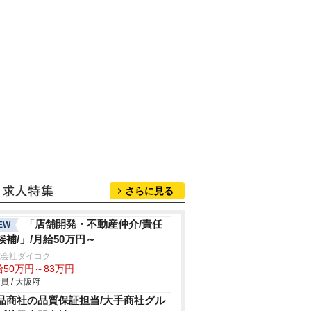
さらに見る
「店舗開発・不動産仲介/責任
EW
候補/」/月給50万円～
式会社ダイコク
給50万円～83万円
員 / 大阪府
品商社の品質保証担当/大手商社グル