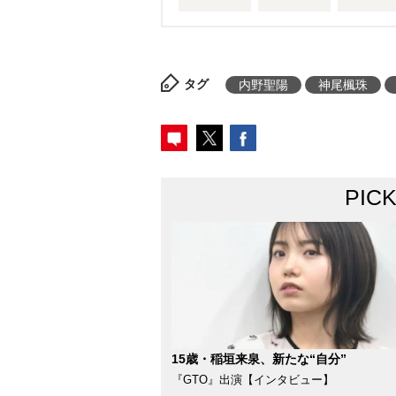
タグ
内野聖陽
神尾楓珠
PIC
15歳・稲垣来泉、新たな“自分”
『GTO』出演【インタビュー】