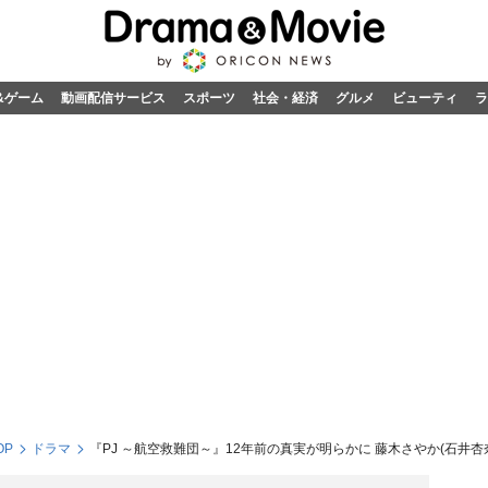
&ゲーム
動画配信サービス
スポーツ
社会・経済
グルメ
ビューティ
ラ
OP
ドラマ
『PJ ～航空救難団～』12年前の真実が明らかに 藤木さやか(石井