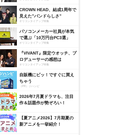
CROWN HEAD、結成1周年で
見えた”バンドらしさ”
オリコンタイアップ特集
パソコンメーカー社員が本気
で選ぶ「10万円台PC3選」
オリコンタイアップ特集
『VIVANT』限定ウオッチ、プ
ロデューサーの感想は
オリコンタイアップ特集
自販機にピッ！ですぐに買え
ちゃう
（PR）ジハンピ
2026年7月夏ドラマも、注目
作＆話題作が勢ぞろい！
【夏アニメ2026】7月期夏の
新アニメを一挙紹介！