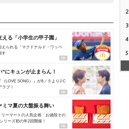
2
3
支える「小学生の甲子園」
4
与えられる「マクドナルド・ワッペ
5
指す
い”にキュンが止まらん！
OVE SONG）』が8／５よりJ:C
アラブ！
ァミマ夏の大盤振る舞い
ミリーマートの人気企画「お値段その
、シリーズ初の年2回開催！