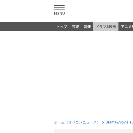
トップ
芸能
音楽
ドラマ&映画
アニメ
ホーム（オリコンニュース）
Drama&Movie T