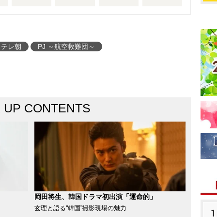
テレ朝
PJ ～航空救難団～
K UP CONTENTS
岡田将生、韓国ドラマ初出演「運命的」
玄理と語る“韓国”撮影現場の魅力
1