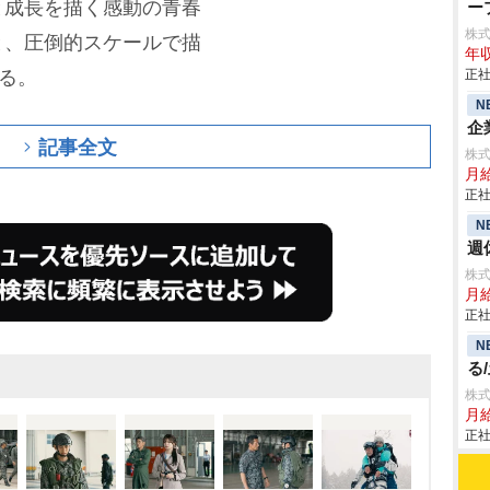
と成長を描く感動の青春
ー
株
と、圧倒的スケールで描
年収
なる。
正社
N
企
記事全文
株
月
正社
N
週
株
月
正社
N
る
株
月給
正社