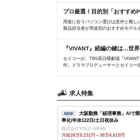
プロ厳選！目的別「おすすめP
用途に合うパソコン選びは意外と難し
製品担当者が用途別のおすすめモデル
『VIVANT』続編の鍵は…世
セイコーが、TBS系日曜劇場『VIVA
作。ドラマプロデューサーとセイコー
求人特集
大阪勤務「経理事務」AIで
NEW
率化/年休122日/土日祝休み
株式会社YOLO JAPAN
月給26万9,231円～38万4,615円