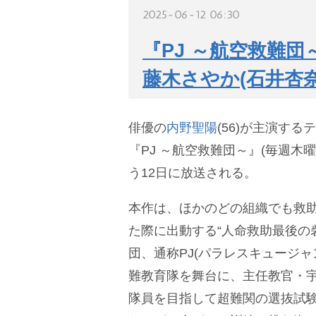
2025-06-12 06:30
『PJ ～航空救難団
藤木さやか(石井杏
俳優の
内野聖陽
(56)が主演す
『PJ ～航空救難団～』(毎週木曜 
う12日に放送される。
本作は、ほかのどの組織でも救
た際に出動する“人命救助最後の
団、通称PJ(パラレスキュージャ
難教育隊を舞台に、主任教官・宇佐
隊員を目指して超難関の選抜試