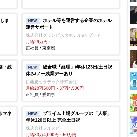
しま
ホテル等を運営する企業のホテル
NEW
運営サポート
株式会社グランビスタホテル&リゾート
月給29万円～
正社員 / 東京都
務・総
総合職「経理」/年休123日/土日祝
NEW
休み/ノー残業デーあり
伊藤忠セラテック株式会社
月給28万500円～37万4,500円
正社員 / 愛知県
/マネ
プライム上場グループの「人事」
NEW
年休120日以上 完全土日祝
株式会社フルスピード
月給33万4,000円～50万円