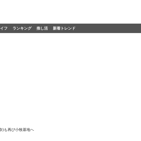
イフ
ランキング
推し活
新着トレンド
杏奈)も再び小牧基地へ