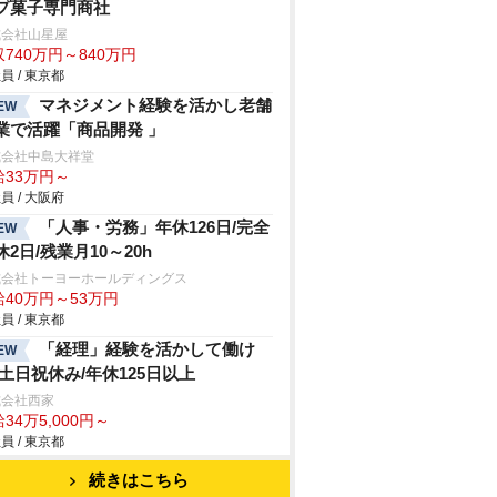
プ菓子専門商社
式会社山星屋
740万円～840万円
員 / 東京都
マネジメント経験を活かし老舗
EW
業で活躍「商品開発 」
式会社中島大祥堂
給33万円～
員 / 大阪府
「人事・労務」年休126日/完全
EW
休2日/残業月10～20h
式会社トーヨーホールディングス
給40万円～53万円
員 / 東京都
「経理」経験を活かして働け
EW
/土日祝休み/年休125日以上
式会社西家
34万5,000円～
員 / 東京都
続きはこちら