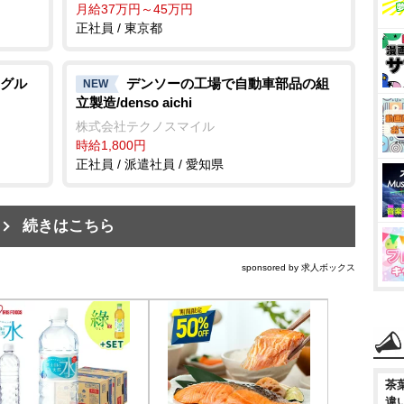
月給37万円～45万円
正社員 / 東京都
グル
デンソーの工場で自動車部品の組
NEW
立製造/denso aichi
株式会社テクノスマイル
時給1,800円
正社員 / 派遣社員 / 愛知県
続きはこちら
sponsored by 求人ボックス
茶
違