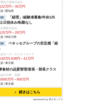
日電気工業株式会社
給22万円～35万円
員 / 愛知県
「経理」/経験者募集/年休125
EW
/土日祝休み/転勤なし
浦企業株式会社
給25万円～28万円
員 / 神奈川県
ベネッセグループの安定感「経
EW
」
式会社ベネッセスタイルケア
30万5,838円～41万円
員 / 東京都
華食材の品質管理/室長・部長クラス
式会社中華・高橋
600万円～800万円
員 / 東京都
続きはこちら
sponsored by 求人ボックス