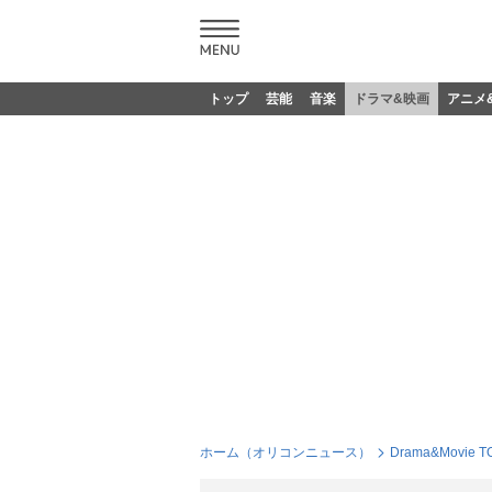
トップ
芸能
音楽
ドラマ&映画
アニメ
ホーム（オリコンニュース）
Drama&Movie T