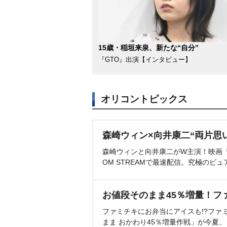
15歳・稲垣来泉、新たな“自分”
『GTO』出演【インタビュー】
オリコントピックス
森崎ウィン×向井康二“両片思
森崎ウィンと向井康二がW主演！映画『（L
OM STREAMで最速配信。究極のピュ
お値段そのまま45％増量！フ
ファミチキにお弁当にアイスも!?ファ
まま おかわり45％増量作戦」が今夏