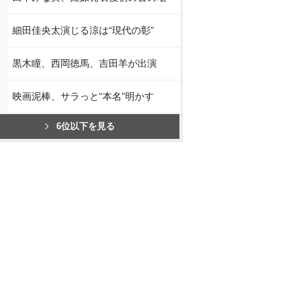
細田佳央太演じる涼は“現代の彰”
黒木瞳、西岡徳馬、吉田羊が出演
映画泥棒、サラっと“本名”明かす
6位以下を見る