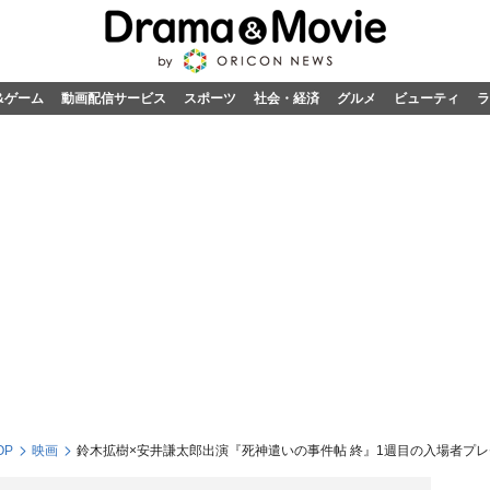
&ゲーム
動画配信サービス
スポーツ
社会・経済
グルメ
ビューティ
ラ
OP
映画
鈴木拡樹×安井謙太郎出演『死神遣いの事件帖 終』1週目の入場者プ