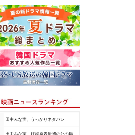
田中みな実、うっかりネタバレ
田中みな実、妊娠発表後初の公の場