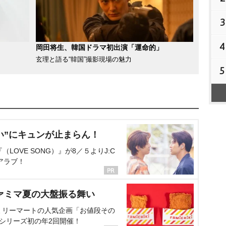
3
4
岡田将生、韓国ドラマ初出演「運命的」
玄理と語る“韓国”撮影現場の魅力
5
い”にキュンが止まらん！
OVE SONG）』が8／５よりJ:C
アラブ！
ァミマ夏の大盤振る舞い
ミリーマートの人気企画「お値段その
、シリーズ初の年2回開催！