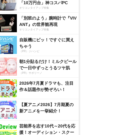
「10万円台」神コスパPC
オリコンタイアップ特集
「別班のよう」腕時計で『VIV
ANT』の世界観再現
オリコンタイアップ特集
自販機にピッ！ですぐに買え
ちゃう
（PR）ジハンピ
朝1分貼るだけ！ミルクピール
で一日中ずっとうるツヤ肌
（PR）サボリーノ
2026年7月夏ドラマも、注目
作＆話題作が勢ぞろい！
【夏アニメ2026】7月期夏の
新アニメを一挙紹介！
芸能界を志す10代～20代を応
援！オーディション・スクー