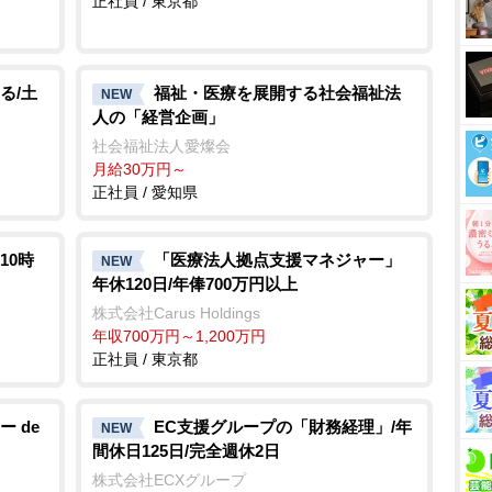
正社員 / 東京都
る/土
福祉・医療を展開する社会福祉法
NEW
人の「経営企画」
社会福祉法人愛燦会
月給30万円～
正社員 / 愛知県
10時
「医療法人拠点支援マネジャー」
NEW
年休120日/年俸700万円以上
株式会社Carus Holdings
年収700万円～1,200万円
正社員 / 東京都
 de
EC支援グループの「財務経理」/年
NEW
間休日125日/完全週休2日
株式会社ECXグループ