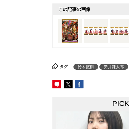
この記事の画像
タグ
鈴木拡樹
安井謙太郎
PIC