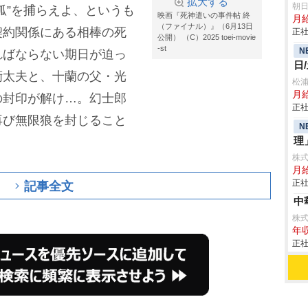
拡大する
朝
狐”を捕らえよ、というも
映画『死神遣いの事件帖 終
月
（ファイナル）』（6月13日
契約関係にある相棒の死
正社
公開） （C）2025 toei-movie
-st
N
ればならない期日が迫っ
日
衒太夫と、十蘭の父・光
松
月
の封印が解け…。幻士郎
正社
再び無限狼を封じること
N
理
株
月給
正社
記事全文
中
株
年収
正社