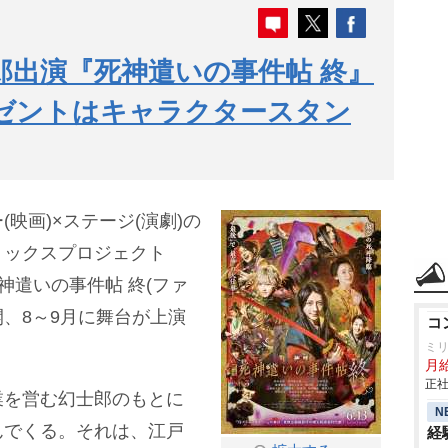
郎出演『死神遣いの事件帖 終』
ゼントはキャラクタースタン
映画)×ステージ(演劇)の
ミックスプロジェクト
神遣いの事件帖 終(ファ
開、8～9月に舞台が上演
コ
ミ
月
正社
業を営む幻士郎のもとに
N
んでくる。それは、江戸
経