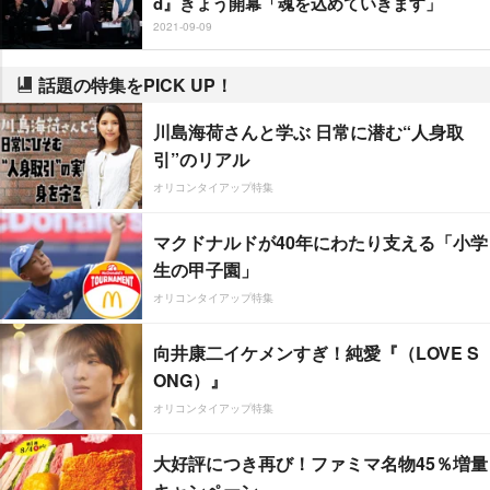
d』きょう開幕「魂を込めていきます」
2021-09-09
話題の特集をPICK UP！
川島海荷さんと学ぶ 日常に潜む“人身取
引”のリアル
オリコンタイアップ特集
マクドナルドが40年にわたり支える「小学
生の甲子園」
オリコンタイアップ特集
向井康二イケメンすぎ！純愛『（LOVE S
ONG）』
オリコンタイアップ特集
大好評につき再び！ファミマ名物45％増量