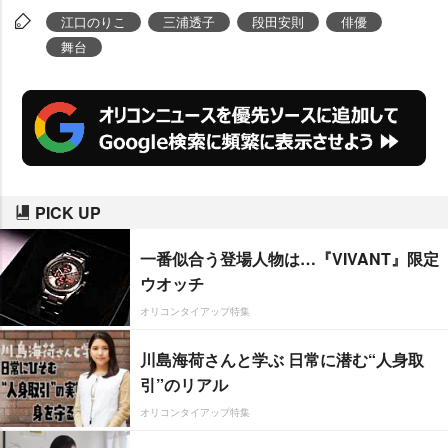
江口のりこ
三浦透子
段田安則
俳優
舞台
PICK UP
一番似合う登場人物は…『VIVANT』限定
ウオッチ
オリコンタイアップ特集
川島海荷さんと学ぶ 日常に潜む“人身取
引”のリアル
オリコンタイアップ特集