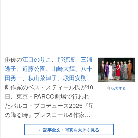
俳優の
江口のりこ
、
那須凜
、
三浦
透子
、
近藤公園
、
山崎大輝
、
八十
田勇一
、
秋山菜津子
、
段田安則
、
劇作家のベス・スティール氏が10
拡大する
日、東京・PARCO劇場で行われ
たパルコ・プロデュース2025『星
の降る時』プレスコール&作家会
見に登壇した。
記事全文・写真を大きく見る