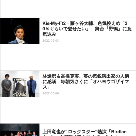
Kis-My-Ft2・藤ヶ谷太輔、色気控えめ「2
0％ぐらいで魅せたい」 舞台『野鴨』に意
気込み
2022-09-03
林遣都＆高橋克実、英の気鋭演出家の人柄
に感嘆 毎朝気さくに「オハヨウゴザイマ
ス」
2022-05-06
上田竜也が“ロックスター”熱演『Birdlan