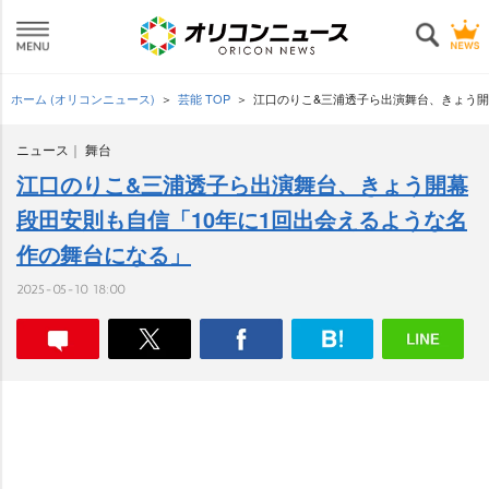
ホーム (オリコンニュース)
芸能 TOP
江口のりこ&三浦透子ら出演舞台、きょう開
ニュース
舞台
江口のりこ&三浦透子ら出演舞台、きょう開幕
段田安則も自信「10年に1回出会えるような名
作の舞台になる」
2025-05-10 18:00