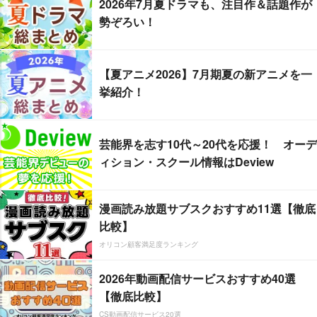
2026年7月夏ドラマも、注目作＆話題作が
勢ぞろい！
【夏アニメ2026】7月期夏の新アニメを一
挙紹介！
芸能界を志す10代～20代を応援！ オーデ
ィション・スクール情報はDeview
漫画読み放題サブスクおすすめ11選【徹底
比較】
オリコン顧客満足度ランキング
2026年動画配信サービスおすすめ40選
【徹底比較】
CS動画配信サービス20選