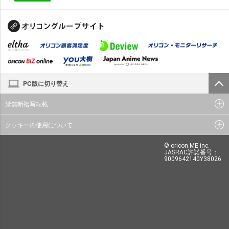
PC版に切り替え
禁無断複写転載
クッキーの使用について
© oricon ME inc.
JASRAC許諾番号：
9009642140Y38026