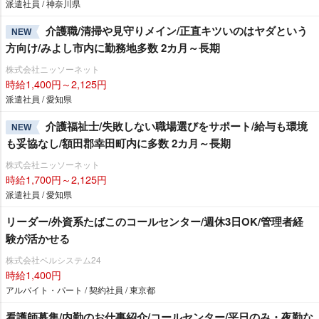
派遣社員 / 神奈川県
介護職/清掃や見守りメイン/正直キツいのはヤダという
NEW
方向け/みよし市内に勤務地多数 2カ月～長期
株式会社ニッソーネット
時給1,400円～2,125円
派遣社員 / 愛知県
介護福祉士/失敗しない職場選びをサポート/給与も環境
NEW
も妥協なし/額田郡幸田町内に多数 2カ月～長期
株式会社ニッソーネット
時給1,700円～2,125円
派遣社員 / 愛知県
リーダー/外資系たばこのコールセンター/週休3日OK/管理者経
験が活かせる
株式会社ベルシステム24
時給1,400円
アルバイト・パート / 契約社員 / 東京都
看護師募集/内勤のお仕事紹介/コールセンター/平日のみ・夜勤な