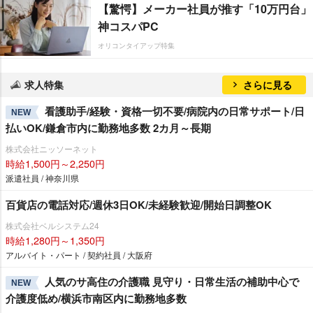
【驚愕】メーカー社員が推す「10万円台」
神コスパPC
オリコンタイアップ特集
求人特集
さらに見る
看護助手/経験・資格一切不要/病院内の日常サポート/日
NEW
払いOK/鎌倉市内に勤務地多数 2カ月～長期
株式会社ニッソーネット
時給1,500円～2,250円
派遣社員 / 神奈川県
百貨店の電話対応/週休3日OK/未経験歓迎/開始日調整OK
株式会社ベルシステム24
時給1,280円～1,350円
アルバイト・パート / 契約社員 / 大阪府
人気のサ高住の介護職 見守り・日常生活の補助中心で
NEW
介護度低め/横浜市南区内に勤務地多数