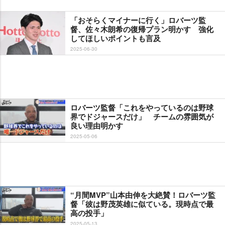
「おそらくマイナーに行く」ロバーツ監
督、佐々木朗希の復帰プラン明かす 強化
してほしいポイントも言及
2025-06-30
ロバーツ監督「これをやっているのは野球
界でドジャースだけ」 チームの雰囲気が
良い理由明かす
2025-05-06
“月間MVP”山本由伸を大絶賛！ロバーツ監
督「彼は野茂英雄に似ている。現時点で最
高の投手」
2025-05-13