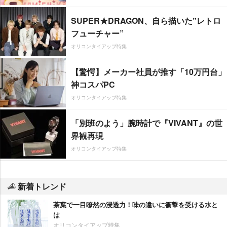
SUPER★DRAGON、自ら描いた”レトロ
フューチャー”
オリコンタイアップ特集
【驚愕】メーカー社員が推す「10万円台」
神コスパPC
オリコンタイアップ特集
「別班のよう」腕時計で『VIVANT』の世
界観再現
オリコンタイアップ特集
新着トレンド
茶葉で一目瞭然の浸透力！味の違いに衝撃を受ける水と
は
オリコンタイアップ特集