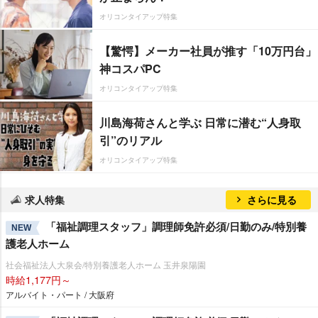
オリコンタイアップ特集
【驚愕】メーカー社員が推す「10万円台」
神コスパPC
オリコンタイアップ特集
川島海荷さんと学ぶ 日常に潜む“人身取
引”のリアル
オリコンタイアップ特集
求人特集
さらに見る
「福祉調理スタッフ」調理師免許必須/日勤のみ/特別養
NEW
護老人ホーム
社会福祉法人大泉会/特別養護老人ホーム 玉井泉陽園
時給1,177円～
アルバイト・パート / 大阪府