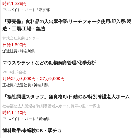
時給1,226円
アルバイト・パート / 東京都
「寮完備」食料品の入出庫作業/リーチフォーク使用/即入寮/製
造・工場/工場・製造
株式会社京栄センター
日給1,600円
派遣社員 / 神奈川県
マウスやラットなどの動物飼育管理/化学分析
WDB株式会社
月給24万8,000円～27万9,000円
正社員 / 派遣社員 / 神奈川県
「福祉調理スタッフ」無資格可/日勤のみ/特別養護老人ホーム
社会福祉法人愛燦会/特別養護老人ホーム 長寿の里・十四山
時給1,140円
アルバイト・パート / 愛知県
歯科助手/未経験OK・駅チカ