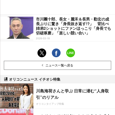
市川團十郎、長女・麗禾＆長男・勸玄の成
長ぶりに驚き「身長抜き返す!?」 背比べ
姉弟2ショットにファンほっこり「身長でも
切磋琢磨」「楽しい競い合い」
2026-03-18
ニュース一覧へ戻る
オリコンニュース イチオシ特集
川島海荷さんと学ぶ 日常に潜む“人身取
引”のリアル
オリコンタイアップ特集