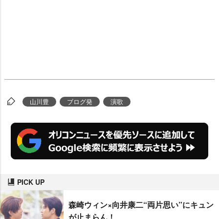
山川豊
ブログ発
演歌
PICK UP
森崎ウィン×向井康二“両片思い”にキュン
が止まらん！