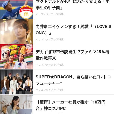
マクドナルドが40年にわたり支える「小
学生の甲子園」
オリコンタイアップ特集
向井康二イケメンすぎ！純愛『（LOVE S
ONG）』
オリコンタイアップ特集
デカすぎ都市伝説発生!?ファミマ45％増
量作戦再来
オリコンタイアップ特集
SUPER★DRAGON、自ら描いた”レトロ
フューチャー”
オリコンタイアップ特集
【驚愕】メーカー社員が推す「10万円
台」神コスパPC