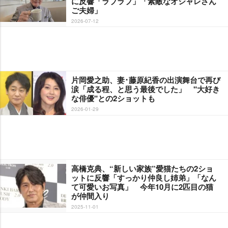
に反響「ラブラブ」「素敵なオシャレさん
ご夫婦」
2026-07-12
片岡愛之助、妻･藤原紀香の出演舞台で再び
涙「成る程、と思う最後でした」 "大好き
な俳優"との2ショットも
2026-01-29
高橋克典、“新しい家族”愛猫たちの2ショ
ットに反響「すっかり仲良し姉弟」「なん
て可愛いお写真」 今年10月に2匹目の猫
が仲間入り
2025-11-01