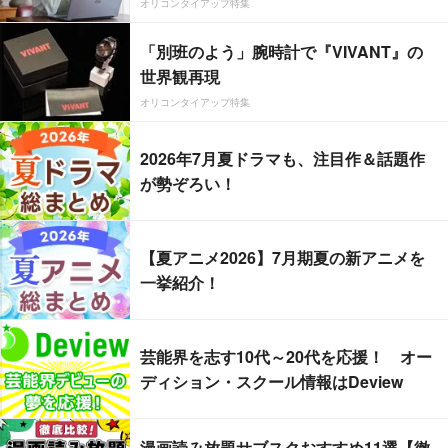
オリコンタイアップ特集
「別班のよう」腕時計で『VIVANT』の
世界観再現
オリコンタイアップ特集
2026年7月夏ドラマも、注目作＆話題作
が勢ぞろい！
【夏アニメ2026】7月期夏の新アニメを
一挙紹介！
芸能界を志す10代～20代を応援！ オー
ディション・スクール情報はDeview
漫画読み放題サブスクおすすめ11選【徹