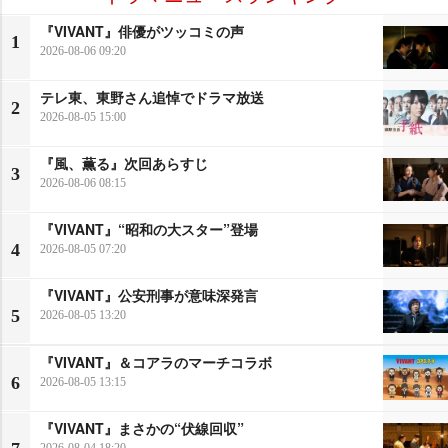
『VIVANT』俳優がツッコミの声
1
2026-08-06 09:20
テレ東、東野さん追悼でドラマ放送
2
2026-08-05 15:00
『風、薫る』次回あらすじ
3
2026-08-06 08:15
『VIVANT』“昭和の大スター”登場
4
2026-08-05 07:20
『VIVANT』公安刑事が意味深発言
5
2026-08-05 13:20
『VIVANT』＆コアラのマーチコラボ
6
2026-08-05 13:15
『VIVANT』まさかの“伏線回収”
2026-08-04 18:20