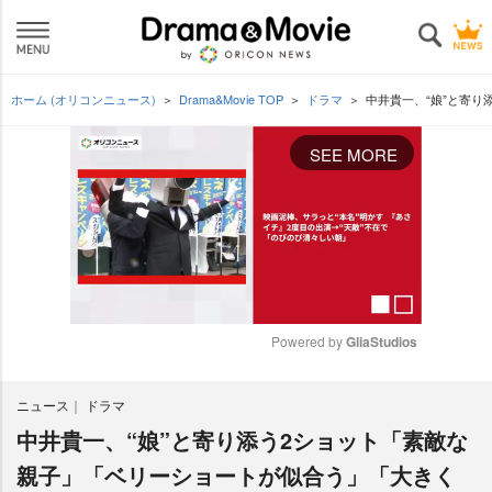
ホーム (オリコンニュース)
Drama&Movie TOP
ドラマ
中井貴一、“娘”と寄
SEE MORE
Powered by 
GliaStudios
M
ニュース
ドラマ
u
t
中井貴一、“娘”と寄り添う2ショット「素敵な
e
親子」「ベリーショートが似合う」「大きく