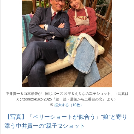
中井貴一＆白本彩奈が「同じポーズ 和平＆えりなの親子ショット」（写真は
X @zokuzokukoi2025『続・続・最後から二番目の恋』 より）
拡大する（10枚）
【写真】「ベリーショートが似合う」“娘”と寄り
添う中井貴一の“親子“2ショット