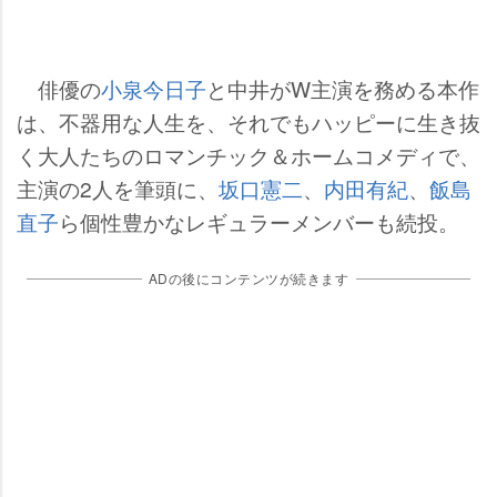
俳優の
小泉今日子
と中井がW主演を務める本作
は、不器用な人生を、それでもハッピーに生き抜
く大人たちのロマンチック＆ホームコメディで、
主演の2人を筆頭に、
坂口憲二
、
内田有紀
、
飯島
直子
ら個性豊かなレギュラーメンバーも続投。
ADの後にコンテンツが続きます