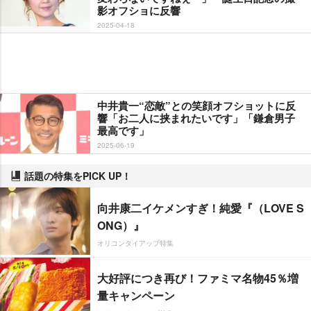
影オフショに反響
2025-04-18
中井貴一“恋敵”との笑顔オフショットに反
響「お二人に挟まれたいです」「鎌倉男子
最高です」
2025-06-19
話題の特集をPICK UP！
向井康二イケメンすぎ！純愛『（LOVE S
ONG）』
オリコンタイアップ特集
大好評につき再び！ファミマ名物45％増
量キャンペーン