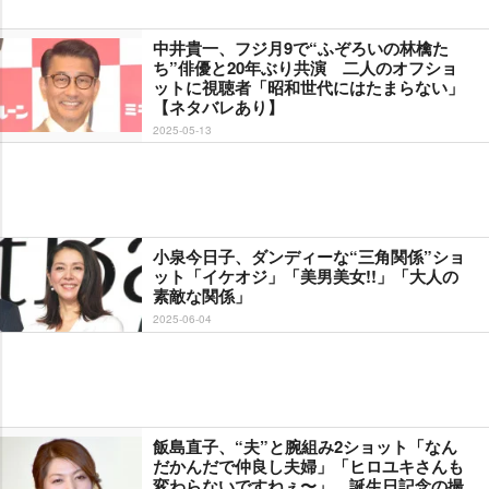
中井貴一、フジ月9で“ふぞろいの林檎た
ち”俳優と20年ぶり共演 二人のオフショ
ットに視聴者「昭和世代にはたまらない」
【ネタバレあり】
2025-05-13
小泉今日子、ダンディーな“三角関係”ショ
ット「イケオジ」「美男美女!!」「大人の
素敵な関係」
2025-06-04
飯島直子、“夫”と腕組み2ショット「なん
だかんだで仲良し夫婦」「ヒロユキさんも
変わらないですねぇ〜」 誕生日記念の撮