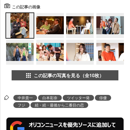
この記事の画像
この記事の写真を見る（全10枚）
中井貴一
白本彩奈
ツイッター発
俳優
フジ
続・続・最後から二番目の恋