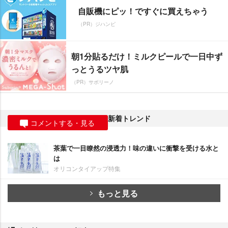
自販機にピッ！ですぐに買えちゃう
（PR）ジハンピ
朝1分貼るだけ！ミルクピールで一日中ず
っとうるツヤ肌
（PR）サボリーノ
新着トレンド
コメントする・見る
茶葉で一目瞭然の浸透力！味の違いに衝撃を受ける水と
は
オリコンタイアップ特集
もっと見る