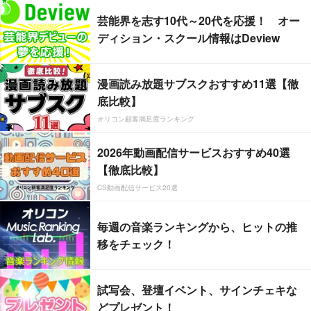
芸能界を志す10代～20代を応援！ オー
ディション・スクール情報はDeview
漫画読み放題サブスクおすすめ11選【徹
底比較】
オリコン顧客満足度ランキング
2026年動画配信サービスおすすめ40選
【徹底比較】
CS動画配信サービス20選
毎週の音楽ランキングから、ヒットの推
移をチェック！
試写会、登壇イベント、サインチェキな
どプレゼント！