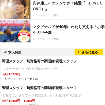
向井康二イケメンすぎ！純愛『（LOVE S
ONG）』
オリコンタイアップ特集
マクドナルドが40年にわたり支える「小学
生の甲子園」
オリコンタイアップ特集
求人特集
さらに見る
調理スタッフ・無資格可の調理師/調理スタッフ
スターチャイルド白金高輪ナーサリー
時給1,226円
アルバイト・パート / 東京都
調理スタッフ・無資格可の調理師/調理スタッフ
名古屋マルタマフーズ株式会社 あずみ苑羽村内の厨房
時給1,250円～1,350円