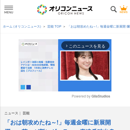
ホーム (オリコンニュース)
芸能 TOP
「おは朝攻めたね～!」毎週金曜に新展開 
このニュースを見る
arrow_forward_ios
Powered by 
GliaStudios
M
ニュース
芸能
u
t
「おは朝攻めたね～!」毎週金曜に新展開
e