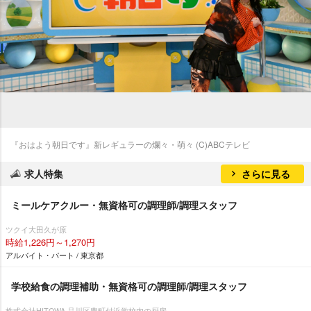
『おはよう朝日です』新レギュラーの爛々・萌々 (C)ABCテレビ
求人特集
さらに見る
ミールケアクルー・無資格可の調理師/調理スタッフ
ツクイ大田久が原
時給1,226円～1,270円
アルバイト・パート / 東京都
学校給食の調理補助・無資格可の調理師/調理スタッフ
株式会社HITOWA 品川区豊町付近学校内の厨房