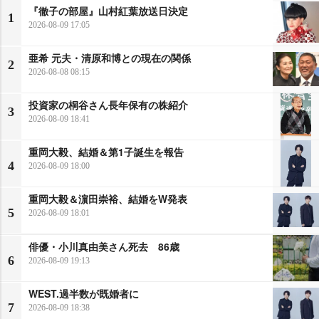
『徹子の部屋』山村紅葉放送日決定
1
2026-08-09 17:05
亜希 元夫・清原和博との現在の関係
2
2026-08-08 08:15
投資家の桐谷さん長年保有の株紹介
3
2026-08-09 18:41
重岡大毅、結婚＆第1子誕生を報告
4
2026-08-09 18:00
重岡大毅＆濵田崇裕、結婚をW発表
5
2026-08-09 18:01
俳優・小川真由美さん死去 86歳
6
2026-08-09 19:13
WEST.過半数が既婚者に
7
2026-08-09 18:38