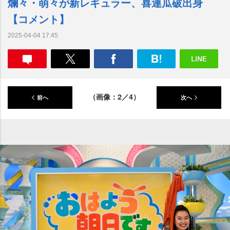
爛々・萌々が新レギュラー、喜連瓜破出身
【コメント】
2025-04-04 17:45
（画像：2／4）
前へ
次へ