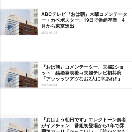
ABCテレビ『おは朝』木曜コメンテータ
ー・カベポスター、19日で番組卒業 4
月から東京進出
2026-03-05
『おは朝』コメンテーター、夫婦2ショ
ット 結婚発表後→夫婦テレビ初共演
「アッッッツアツなお2人に幸あれ!!」
2026-05-04
『おはよう朝日です』エレクトーン奏者
がイメチェン 番組初登場から1年で雰
囲気ガラリ「かっこいい」「誰かとおも