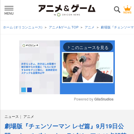
ホーム (オリコンニュース)
アニメ&ゲーム TOP
アニメ
劇場版『チェンソーマ
このニュースを見る
arrow_forward_ios
Powered by 
GliaStudios
M
ニュース
アニメ
u
t
劇場版『チェンソーマン レゼ篇』9月19日公
e