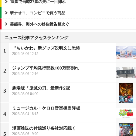
15歳で当時27歳の夫に一目惚れ
研ナオコ、コンビニで買う商品
芸能界、海外への移住報告相次ぐ
ニュース記事アクセスランキング
『ちいかわ』新グッズ説明文に恐怖
1
2026-08-06 12:15
ジャンプ平均発行部数100万部割れ
2
2026-08-06 12:16
劇場版「鬼滅の刃」最新作2冠
3
2026-08-06 04:00
ミュージカル・ケロロ音楽担当降板
4
2026-08-04 18:15
漫画雑誌の付録巡り各社対応続く
5
2026-08-06 19:20