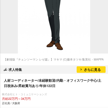
【劇場版『チェンソーマン レゼ篇』】マキマ (C)藤本タツキ/集英社・MAPPA
求人特集
さらに見る
人材コーディネーター/未経験歓迎/内勤・オフィスワーク中心/土
日祝休み/昇給賞与あり/年休122日
株式会社ヒト・コミュニケーションズ
月給22万円～34万円
正社員 / 大阪府