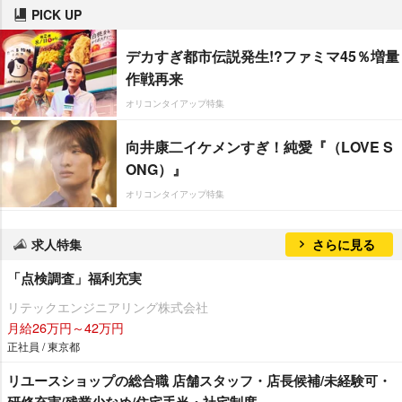
PICK UP
デカすぎ都市伝説発生!?ファミマ45％増量
作戦再来
オリコンタイアップ特集
向井康二イケメンすぎ！純愛『（LOVE S
ONG）』
オリコンタイアップ特集
求人特集
さらに見る
「点検調査」福利充実
リテックエンジニアリング株式会社
月給26万円～42万円
正社員 / 東京都
リユースショップの総合職 店舗スタッフ・店長候補/未経験可・
研修充実/残業少なめ/住宅手当・社宅制度