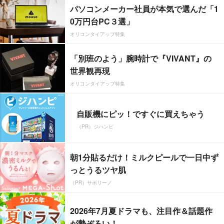
パソコンメーカー社員が本気で選んだ「1
0万円台PC３選」
オリコンタイアップ特集
「別班のよう」腕時計で『VIVANT』の
世界観再現
オリコンタイアップ特集
自販機にピッ！ですぐに買えちゃう
（PR）ジハンピ
朝1分貼るだけ！ミルクピールで一日中ず
っとうるツヤ肌
（PR）サボリーノ
2026年7月夏ドラマも、注目作＆話題作
が勢ぞろい！