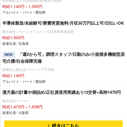
社会福祉法人志楽園福祉会/猿投の楽園
時給1,140円～1,390円
アルバイト・パート / 愛知県
半導体製造/未経験可/寮費実質無料/月収30万円以上可/日払いOK
株式会社ジャパンクリエイト北日本事業統括部
時給1,500円
派遣社員 / 北海道
「週2から可」調理スタッフ/日勤のみ/小規模多機能型居
NEW
宅介護/社会保障完備
医療法人悠山会/ファミリア千代田
時給1,140円
アルバイト・パート / 愛知県
漢方薬の計量や袋詰め/正社員登用実績あり!3交替×高時1470円
株式会社トーコー
時給1,470円～1,838円
派遣社員 / 大阪府
続きはこちら