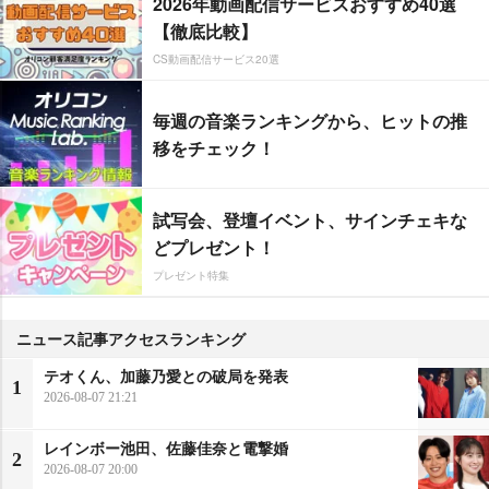
2026年動画配信サービスおすすめ40選
【徹底比較】
CS動画配信サービス20選
毎週の音楽ランキングから、ヒットの推
移をチェック！
試写会、登壇イベント、サインチェキな
どプレゼント！
プレゼント特集
ニュース記事アクセスランキング
テオくん、加藤乃愛との破局を発表
1
2026-08-07 21:21
レインボー池田、佐藤佳奈と電撃婚
2
2026-08-07 20:00