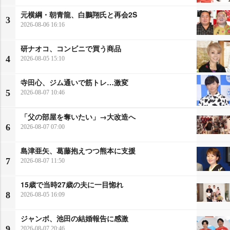
元横綱・朝青龍、白鵬翔氏と再会2S
3
2026-08-06 16:16
研ナオコ、コンビニで買う商品
4
2026-08-05 15:10
寺田心、ジム通いで筋トレ…激変
5
2026-08-07 10:46
「父の部屋を奪いたい」→大改造へ
6
2026-08-07 07:00
島津亜矢、葛藤抱えつつ熊本に支援
7
2026-08-07 11:50
15歳で当時27歳の夫に一目惚れ
8
2026-08-05 16:09
ジャンボ、池田の結婚報告に感激
9
2026-08-07 20:46