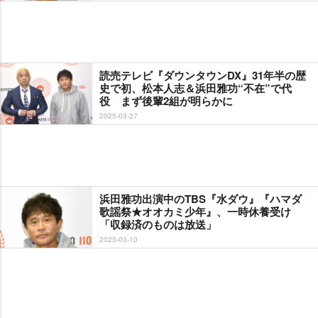
読売テレビ『ダウンタウンDX』31年半の歴
史で初、松本人志＆浜田雅功“不在”で代
役 まず後輩2組が明らかに
2025-03-27
浜田雅功出演中のTBS『水ダウ』『ハマダ
歌謡祭★オオカミ少年』、一時休養受け
「収録済のものは放送」
2025-03-10