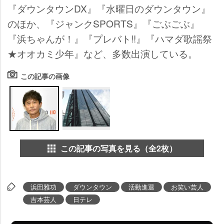
『ダウンタウンDX』『水曜日のダウンタウン』
のほか、『ジャンクSPORTS』『ごぶごぶ』
『浜ちゃんが！』『プレバト!!』『ハマダ歌謡祭
★オオカミ少年』など、多数出演している。
この記事の画像
この記事の写真を見る（全2枚）
浜田雅功
ダウンタウン
活動進退
お笑い芸人
吉本芸人
日テレ