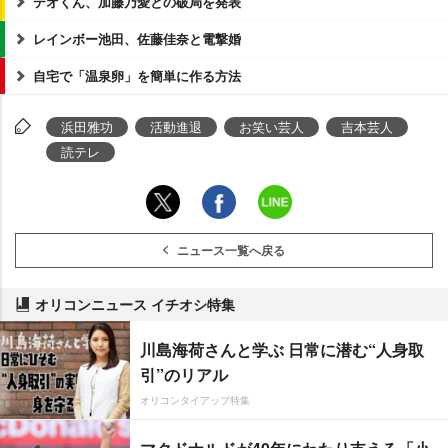
テオくん、加藤乃愛との破局を発表
レインボー池田、佐藤佳奈と電撃婚
自宅で「温泉卵」を簡単に作る方法
浜田雅功
活動進退
お笑い芸人
吉本芸人
読テレ
ニュース一覧へ戻る
オリコンニュース イチオシ特集
川島海荷さんと学ぶ 日常に潜む“人身取
引”のリアル
オリコンタイアップ特集