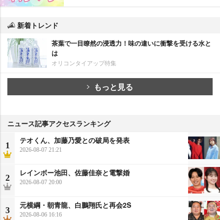
新着トレンド
茶葉で一目瞭然の浸透力！味の違いに衝撃を受ける水と
は
オリコンタイアップ特集
もっと見る
ニュース記事アクセスランキング
テオくん、加藤乃愛との破局を発表
1
2026-08-07 21:21
レインボー池田、佐藤佳奈と電撃婚
2
2026-08-07 20:00
元横綱・朝青龍、白鵬翔氏と再会2S
3
2026-08-06 16:16