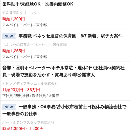
歯科助手/未経験OK・扶養内勤務OK
遊園前歯科クリニック
時給1,300円
アルバイト・パート / 東京都
事務職 ベネッセ運営の保育園「8/7 新着」駅チカ案件
NEW
ベネッセの保育園 ベネッセ 北小岩保育園
時給1,265円
アルバイト・パート / 東京都
音響・照明オペレーター/ホテル常駐・週休2日/正社員or契約社
員・現場で技術を活かす・賞与あり/非公開求人
ヒビノメディアテクニカル株式会社
月給20万円～36万円
正社員 / 契約社員 / 派遣社員 / 大阪府
一般事務・OA事務/苫小牧市植苗土日祝休み物流会社で
NEW
一般事務のお仕事
パーソルテンプスタッフ株式会社
時給1,350円～1,400円