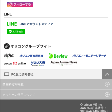
LINE
LINEアカウントメディア
PC版に切り替え
禁無断複写転載
クッキーの使用について
© oricon ME inc.
JASRAC許諾番号：
9009642140Y38026