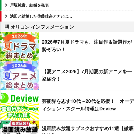
戸塚純貴、結婚を発表
池田と結婚した佐藤佳奈アナとは…
オリコン インフォメーション
2026年7月夏ドラマも、注目作＆話題作が
勢ぞろい！
【夏アニメ2026】7月期夏の新アニメを一
挙紹介！
芸能界を志す10代～20代を応援！ オーデ
ィション・スクール情報はDeview
漫画読み放題サブスクおすすめ11選【徹底