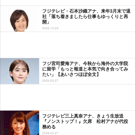
フジテレビ・石本沙織アナ、来年3月末で退
社「落ち着きましたら仕事もゆっくりと再
開」
2022-12-23
フジ宮司愛海アナ、今秋から海外の大学院
に留学「もっと報道と本気で向き合ってみ
たい」【あいさつほぼ全文】
2026-03-27
フジテレビ三上真奈アナ、きょう生放送
『ノンストップ！』欠席 松村アナが代役
務める
2026-03-27