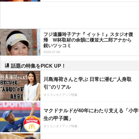
フジ遠藤玲子アナ『 イット！』スタジオ復
帰 W杯取材の余韻に榎並大二郎アナから
鋭いツッコミ
2026-07-06
話題の特集をPICK UP！
川島海荷さんと学ぶ 日常に潜む“人身取
引”のリアル
オリコンタイアップ特集
マクドナルドが40年にわたり支える「小学
生の甲子園」
オリコンタイアップ特集