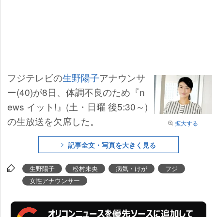
フジテレビの
生野陽子
アナウンサ
ー(40)が8日、体調不良のため『n
ews イット!』(土・日曜 後5:30～)
の生放送を欠席した。
拡大する
記事全文・写真を大きく見る
生野陽子
松村未央
病気・けが
フジ
女性アナウンサー