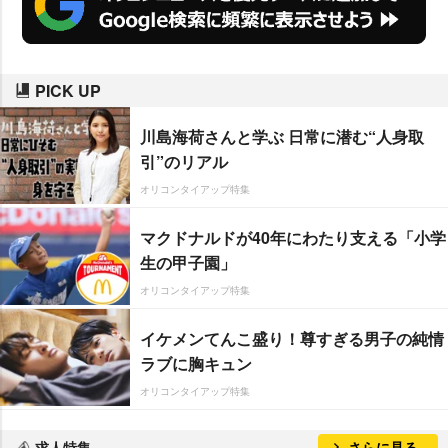
PICK UP
川島海荷さんと学ぶ 日常に潜む“人身取
引”のリアル
オリコンタイアップ特集
マクドナルドが40年にわたり支える「小学
生の甲子園」
オリコンタイアップ特集
イケメンてんこ盛り！尊すぎる男子の純情
ラブに胸キュン
オリコンタイアップ特集
求人特集
さらに見る