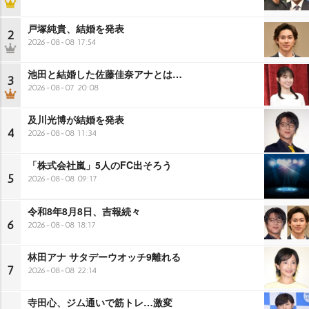
戸塚純貴、結婚を発表
2
2026-08-08 17:54
池田と結婚した佐藤佳奈アナとは…
3
2026-08-07 20:08
及川光博が結婚を発表
4
2026-08-08 11:34
「株式会社嵐」5人のFC出そろう
5
2026-08-08 09:17
令和8年8月8日、吉報続々
6
2026-08-08 18:17
林田アナ サタデーウオッチ9離れる
7
2026-08-08 22:14
寺田心、ジム通いで筋トレ…激変