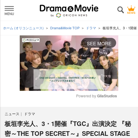
ホーム (オリコンニュース)
Drama&Movie TOP
ドラマ
板垣李光人、3・1開催『T
SEE MORE
Powered by 
GliaStudios
M
ニュース
ドラマ
u
t
板垣李光人、3・1開催『TGC』出演決定 『秘
e
密～THE TOP SECRET～』SPECIAL STAGE