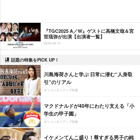
『TGC2025 A／W』ゲストに高橋文哉＆宮
世琉弥が出演【出演者一覧】
2025-08-14
話題の特集をPICK UP！
川島海荷さんと学ぶ 日常に潜む“人身取
引”のリアル
オリコンタイアップ特集
マクドナルドが40年にわたり支える「小
学生の甲子園」
オリコンタイアップ特集
イケメンてんこ盛り！尊すぎる男子の純