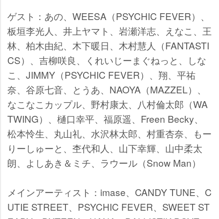
ゲスト：あの、WEESA（PSYCHIC FEVER）、
板垣李光人、井上ヤマト、岩瀬洋志、えなこ、王
林、柏木由紀、木下暖日、木村慧人（FANTASTI
CS）、吉柳咲良、くれいじーまぐねっと、しな
こ、JIMMY（PSYCHIC FEVER）、翔、平祐
奈、谷原七音、とうあ、NAOYA（MAZZEL）、
なこなこカップル、野村康太、八村倫太郎（WA
TWING）、樋口幸平、福原遥、Freen Becky、
松本怜生、丸山礼、水沢林太郎、村重杏奈、もー
りーしゅーと、杢代和人、山下幸輝、山中柔太
朗、よしあき＆ミチ、ラウール（Snow Man）
メインアーティスト：imase、CANDY TUNE、C
UTIE STREET、PSYCHIC FEVER、SWEET ST