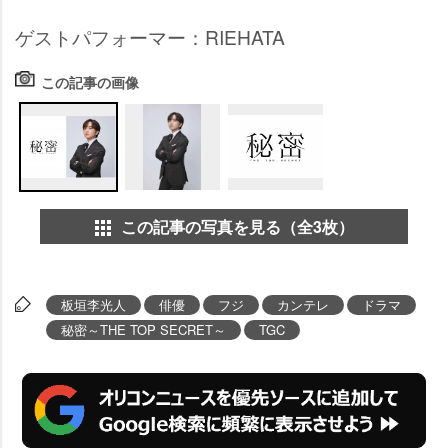
ゲストパフォーマー：RIEHATA
この記事の画像
この記事の写真を見る（全3枚）
板垣李光人
俳優
フジ
カンテレ
ドラマ
秘密～THE TOP SECRET～
TGC