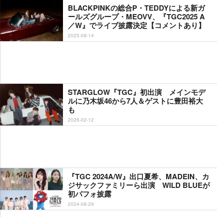
BLACKPINKの総合P・TEDDYによる新ガ
ールズグループ・MEOVV、『TGC2025 A
／W』でライブ披露決定【コメントあり】
2025-08-14
STARGLOW『TGC』初出演 メインモデ
ルに乃木坂46から7人＆ゲストに豊田裕大
も
2026-02-12
『TGC 2024A/W』出口夏希、MADEIN、カ
ジサックファミリーら出演 WILD BLUEが
初パフォ披露
2024-08-29