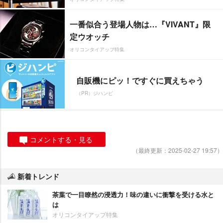
一番似合う登場人物は…『VIVANT』限
定ウオッチ
オリコンタイアップ特集
自販機にピッ！ですぐに買えちゃう
（PR）ジハンピ
コメントする・見る
（最終更新：2025-02-27 19:57）
新着トレンド
茶葉で一目瞭然の浸透力！味の違いに衝撃を受ける水と
は
オリコンタイアップ特集