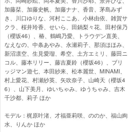
ホ、岡崎紗絵、岡本夏美、香川沙耶、景井ひな、
加藤栞、加藤史帆、加藤ナナ、香音、茅島みず
き、川口ゆりな、河村ここあ、小林由依、雑賀サ
クラ、桜井玲香、せいら、田鍋梨々花、田村保乃
（櫻坂46）、椿、鶴嶋乃愛、トラウデン直美、
なえなの、中条あやみ、永瀬莉子、那須ほほみ、
新沼凛空、生見愛瑠、希空、土方エミリ、藤田ニ
コル、藤本リリー、藤吉夏鈴（櫻坂46）、ブリ
ッジマン遊七、本田紗来、松本麗世、MINAMI、
村上愛花、村瀬紗英、矢吹奈子、山崎天（櫻坂4
6）、山下美月、ゆいちゃみ、ゆうちゃみ、吉木
千沙都、莉子 ほか
モデル：梶原叶渚、才福亜莉咲、ののか、福山絢
水、りんか ほか