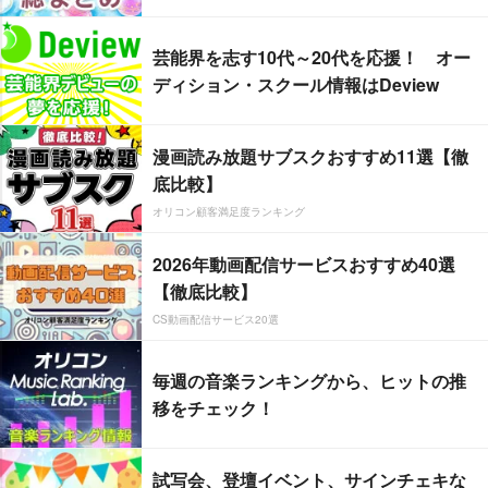
芸能界を志す10代～20代を応援！ オー
ディション・スクール情報はDeview
漫画読み放題サブスクおすすめ11選【徹
底比較】
オリコン顧客満足度ランキング
2026年動画配信サービスおすすめ40選
【徹底比較】
CS動画配信サービス20選
毎週の音楽ランキングから、ヒットの推
移をチェック！
試写会、登壇イベント、サインチェキな