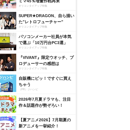
ミマ45％増量作戦再来
オリコンタイアップ特集
SUPER★DRAGON、自ら描い
た”レトロフューチャー”
オリコンタイアップ特集
パソコンメーカー社員が本気
で選ぶ「10万円台PC3選」
オリコンタイアップ特集
『VIVANT』限定ウオッチ、プ
ロデューサーの感想は
オリコンタイアップ特集
自販機にピッ！ですぐに買え
ちゃう
（PR）ジハンピ
2026年7月夏ドラマも、注目
作＆話題作が勢ぞろい！
【夏アニメ2026】7月期夏の
新アニメを一挙紹介！