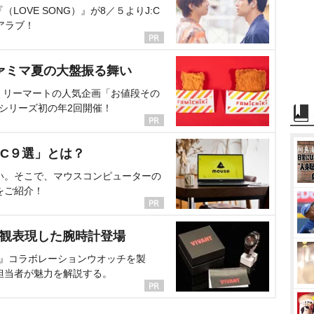
OVE SONG）』が8／５よりJ:C
アラブ！
ァミマ夏の大盤振る舞い
ミリーマートの人気企画「お値段その
、シリーズ初の年2回開催！
C９選」とは？
い。そこで、マウスコンピューターの
をご紹介！
界観表現した腕時計登場
NT』コラボレーションウオッチを製
担当者が魅力を解説する。