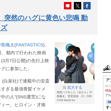
、突然のハグに黄色い悲鳴 動
イズ
中島颯太
(
FANTASTICS
)、
日、都内で行われた映画
3月7日公開)の先行上映
ングに参加した。
ア
」(白泉社)で連載中の安斎
株
拡大する
良すぎる最強青髪イケメ
時給
突然ハグをした（左から）中
アル
中の人”(SNS運営)にな
島颯太、宮世琉弥 （C）ORI
CON NewS inc.
N
ディー。ヒロイン・才南
す