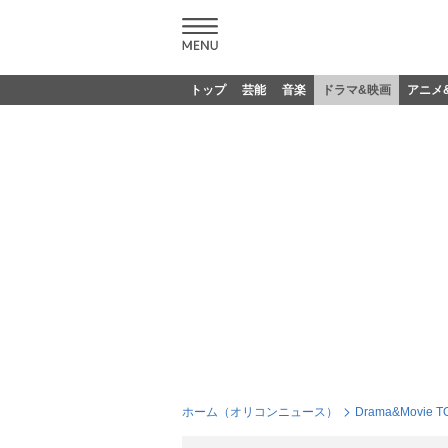
トップ
芸能
音楽
ドラマ&映画
アニメ
ホーム（オリコンニュース）
Drama&Movie T