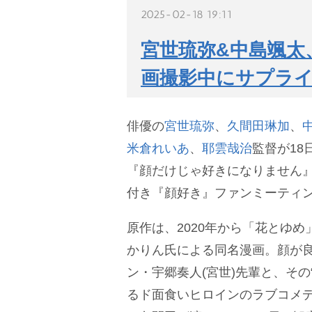
2025-02-18 19:11
宮世琉弥&中島颯太
画撮影中にサプラ
俳優の
宮世琉弥
、
久間田琳加
、
米倉れいあ
、
耶雲哉治
監督が18
『顔だけじゃ好きになりません』(
付き『顔好き』ファンミーティ
原作は、2020年から「花とゆめ
かりん氏による同名漫画。顔が
ン・宇郷奏人(宮世)先輩と、その“
るド面食いヒロインのラブコメ