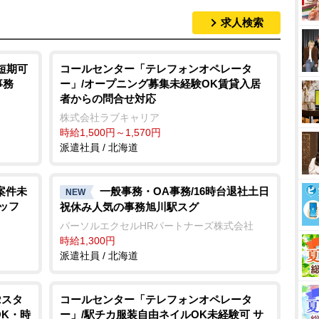
求人検索
短期可
コールセンター「テレフォンオペレータ
事務
ー」/オープニング募集未経験OK賃貸入居
者からの問合せ対応
株式会社ラブキャリア
時給1,500円～1,570円
派遣社員 / 北海道
案件未
一般事務・OA事務/16時台退社土日
NEW
ッフ
祝休み人気の事務旭川駅スグ
パーソルエクセルHRパートナーズ株式会社
時給1,300円
派遣社員 / 北海道
Rスタ
コールセンター「テレフォンオペレータ
OK・時
ー」/駅チカ服装自由ネイルOK未経験可 サ