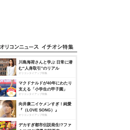
川島海荷さんと学ぶ 日常に潜
む“人身取引”のリアル
オリコンタイアップ特集
マクドナルドが40年にわたり
支える「小学生の甲子園」
オリコンタイアップ特集
向井康二イケメンすぎ！純愛
『（LOVE SONG）』
オリコンタイアップ特集
デカすぎ都市伝説発生!?ファ