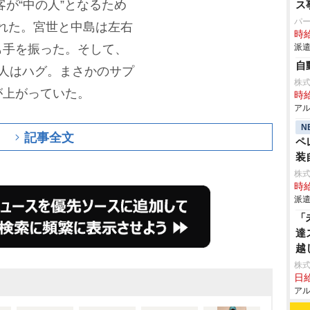
が“中の人”となるため
ス
パ
れた。宮世と中島は左右
時給
も手を振った。そして、
派遣
自
人はハグ。まさかのサプ
株
が上がっていた。
時給
アル
N
記事全文
ペ
装
株
時給
派遣
「
達
越
株式
日給
アル