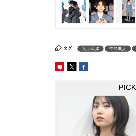
タグ
宮世琉弥
中島颯太
PIC