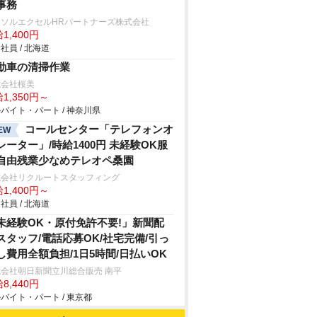
事務
ーソルエクセルHRパートナーズ株式会社
1,400円
社員 / 北海道
動車の清掃作業
式会社桜美
1,350円～
バイト・パート / 神奈川県
コールセンター「テレフォンオ
EW
レーター」/時給1400円 未経験OK服
自由残業少なめテレオペ桑園
式会社リクルートスタッフィング
1,400円～
社員 / 北海道
未経験OK・原付免許不要!」新聞配
スタッフ/電話応募OK/社宅完備/引っ
し費用全額負担/1日5時間/日払いOK
会社朝日新聞立川総合販売 南平
8,440円
バイト・パート / 東京都