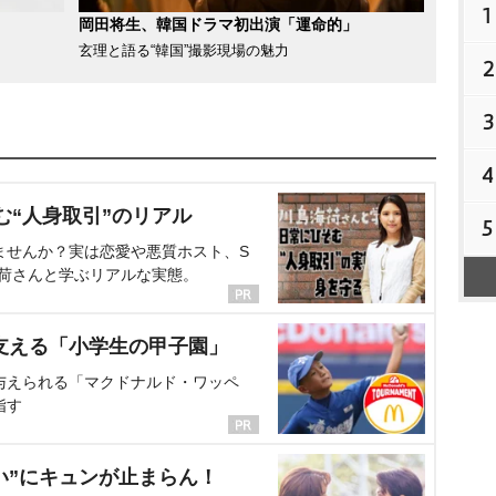
1
岡田将生、韓国ドラマ初出演「運命的」
玄理と語る“韓国”撮影現場の魅力
2
3
4
む“人身取引”のリアル
5
ませんか？実は恋愛や悪質ホスト、S
海荷さんと学ぶリアルな実態。
支える「小学生の甲子園」
与えられる「マクドナルド・ワッペ
指す
い”にキュンが止まらん！