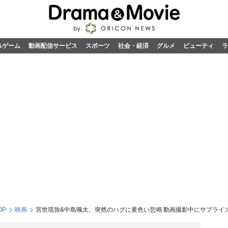
&ゲーム
動画配信サービス
スポーツ
社会・経済
グルメ
ビューティ
ラ
OP
映画
宮世琉弥&中島颯太、突然のハグに黄色い悲鳴 動画撮影中にサプライ