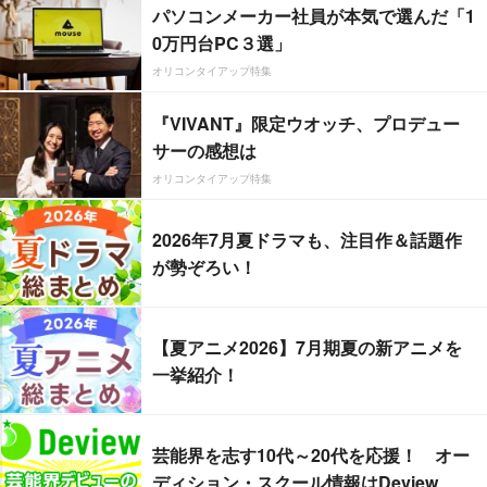
パソコンメーカー社員が本気で選んだ「1
0万円台PC３選」
オリコンタイアップ特集
『VIVANT』限定ウオッチ、プロデュー
サーの感想は
オリコンタイアップ特集
2026年7月夏ドラマも、注目作＆話題作
が勢ぞろい！
【夏アニメ2026】7月期夏の新アニメを
一挙紹介！
芸能界を志す10代～20代を応援！ オー
ディション・スクール情報はDeview