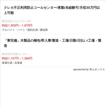
クレカ不正利用防止コールセンター/夜勤/未経験可/月収30万円以
上可能
株式会社ベルシステム24
時給1,500円～1,875円
アルバイト・パート / 契約社員 / 愛知県
「寮完備」木製品の梱包/即入寮/製造・工場/日勤/日払い/工場・製
造
株式会社京栄センター
時給1,107円～1,384円
派遣社員 / 北海道
sponsored by 求人ボックス