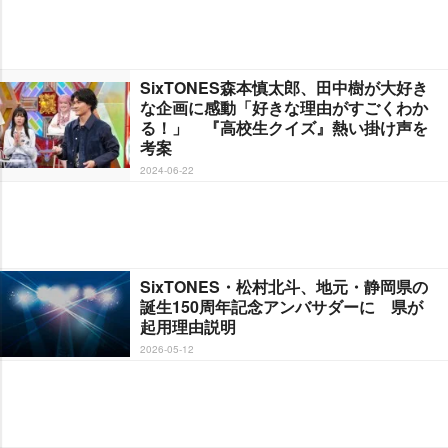
SixTONES森本慎太郎、田中樹が大好き
な企画に感動「好きな理由がすごくわか
る！」 『高校生クイズ』熱い掛け声を
考案
2024-06-22
SixTONES・松村北斗、地元・静岡県の
誕生150周年記念アンバサダーに 県が
起用理由説明
2026-05-12