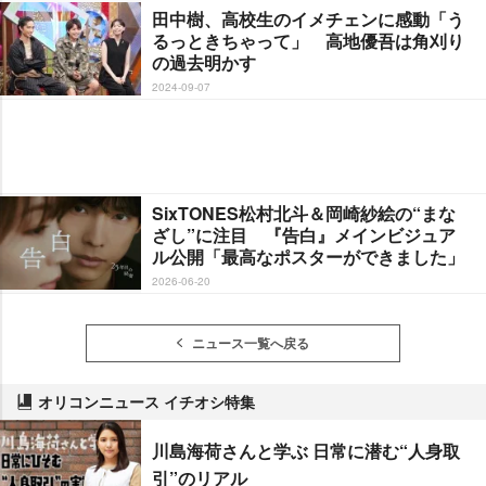
田中樹、高校生のイメチェンに感動「う
るっときちゃって」 高地優吾は角刈り
の過去明かす
2024-09-07
SixTONES松村北斗＆岡崎紗絵の“まな
ざし”に注目 『告白』メインビジュア
ル公開「最高なポスターができました」
2026-06-20
ニュース一覧へ戻る
オリコンニュース イチオシ特集
川島海荷さんと学ぶ 日常に潜む“人身取
引”のリアル