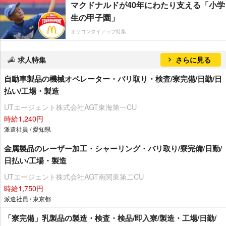
マクドナルドが40年にわたり支える「小学
生の甲子園」
オリコンタイアップ特集
求人特集
さらに見る
自動車製品の機械オペレーター・バリ取り・検査/寮完備/日勤/日
払い/工場・製造
UTエージェント株式会社AGT東海第一CU
時給1,240円
派遣社員 / 愛知県
金属製品のレーザー加工・シャーリング・バリ取り/寮完備/日勤/
日払い/工場・製造
UTエージェント株式会社AGT南関東第二CU
時給1,750円
派遣社員 / 東京都
「寮完備」乳製品の製造・検査・検品/即入寮/製造・工場/日勤/