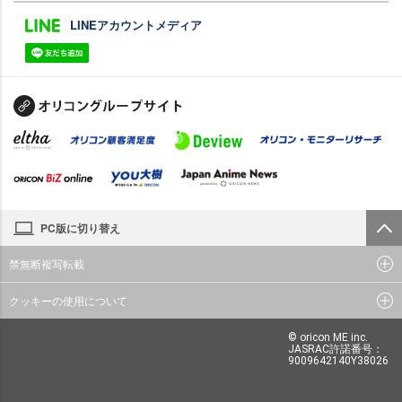
LINEアカウントメディア
PC版に切り替え
禁無断複写転載
クッキーの使用について
© oricon ME inc.
JASRAC許諾番号：
9009642140Y38026