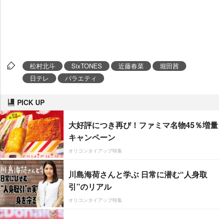
松村北斗
SixTONES
近藤春菜
堀田茜
日テレ
バラエティ
PICK UP
大好評につき再び！ファミマ名物45％増量
キャンペーン
オリコンタイアップ特集
川島海荷さんと学ぶ 日常に潜む“人身取
引”のリアル
オリコンタイアップ特集