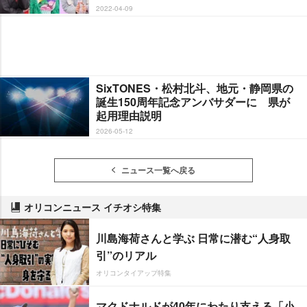
2022-04-09
SixTONES・松村北斗、地元・静岡県の
誕生150周年記念アンバサダーに 県が
起用理由説明
2026-05-12
ニュース一覧へ戻る
オリコンニュース イチオシ特集
川島海荷さんと学ぶ 日常に潜む“人身取
引”のリアル
オリコンタイアップ特集
マクドナルドが40年にわたり支える「小