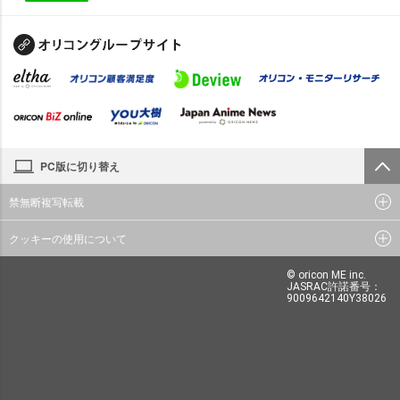
PC版に切り替え
禁無断複写転載
クッキーの使用について
© oricon ME inc.
JASRAC許諾番号：
9009642140Y38026