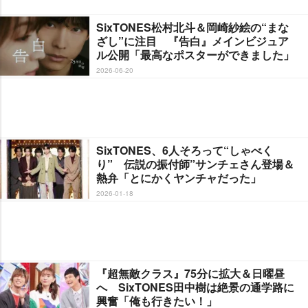
SixTONES松村北斗＆岡崎紗絵の“まな
ざし”に注目 『告白』メインビジュア
ル公開「最高なポスターができました」
2026-06-20
SixTONES、6人そろって“しゃべく
り” 伝説の振付師”サンチェさん登場＆
熱弁「とにかくヤンチャだった」
2026-01-18
『超無敵クラス』75分に拡大＆日曜昼
へ SixTONES田中樹は絶景の通学路に
興奮「俺も行きたい！」