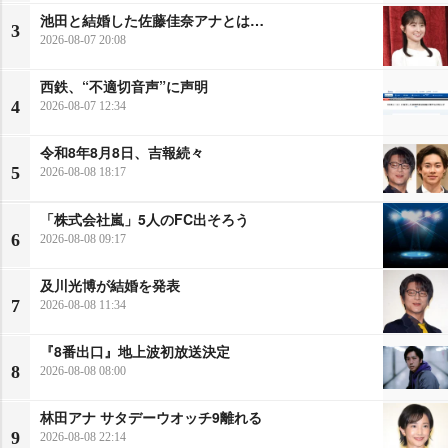
池田と結婚した佐藤佳奈アナとは…
3
2026-08-07 20:08
西鉄、“不適切音声”に声明
4
2026-08-07 12:34
令和8年8月8日、吉報続々
5
2026-08-08 18:17
「株式会社嵐」5人のFC出そろう
6
2026-08-08 09:17
及川光博が結婚を発表
7
2026-08-08 11:34
『8番出口』地上波初放送決定
8
2026-08-08 08:00
林田アナ サタデーウオッチ9離れる
9
2026-08-08 22:14