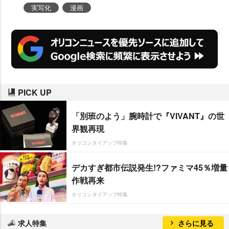
実写化
漫画
PICK UP
「別班のよう」腕時計で『VIVANT』の世
界観再現
オリコンタイアップ特集
デカすぎ都市伝説発生!?ファミマ45％増量
作戦再来
オリコンタイアップ特集
求人特集
さらに見る