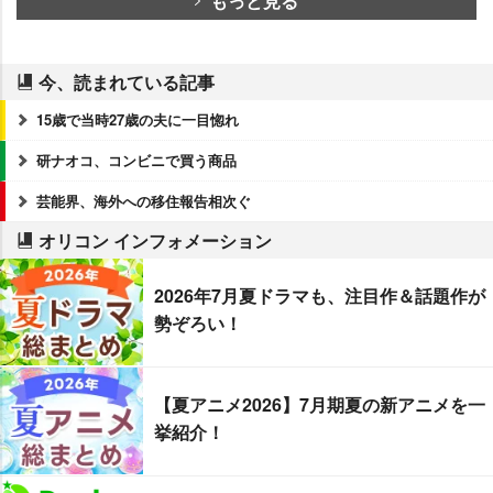
もっと見る
今、読まれている記事
15歳で当時27歳の夫に一目惚れ
研ナオコ、コンビニで買う商品
芸能界、海外への移住報告相次ぐ
オリコン インフォメーション
2026年7月夏ドラマも、注目作＆話題作が
勢ぞろい！
【夏アニメ2026】7月期夏の新アニメを一
挙紹介！