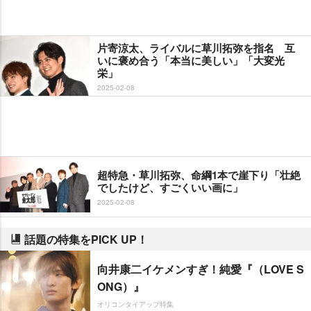
片寄涼太、ライバルに草川拓弥を指名 互
いに褒め合う「本当に美しい」「大変光
栄」
2025-02-08
超特急・草川拓弥、命綱1本で崖下り「壮絶
でしたけど、すごくいい画に」
2025-02-08
話題の特集をPICK UP！
向井康二イケメンすぎ！純愛『（LOVE S
ONG）』
オリコンタイアップ特集