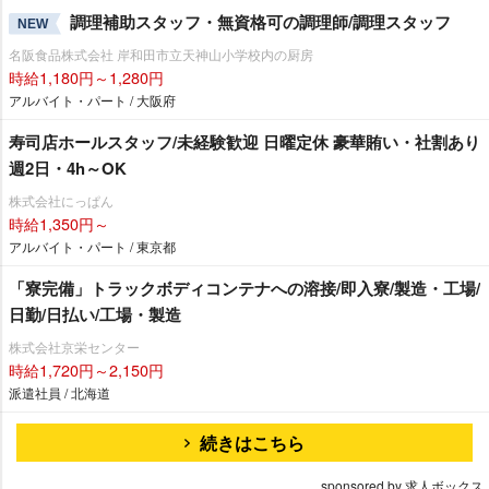
調理補助スタッフ・無資格可の調理師/調理スタッフ
NEW
名阪食品株式会社 岸和田市立天神山小学校内の厨房
時給1,180円～1,280円
アルバイト・パート / 大阪府
寿司店ホールスタッフ/未経験歓迎 日曜定休 豪華賄い・社割あり
週2日・4h～OK
株式会社にっぱん
時給1,350円～
アルバイト・パート / 東京都
「寮完備」トラックボディコンテナへの溶接/即入寮/製造・工場/
日勤/日払い/工場・製造
株式会社京栄センター
時給1,720円～2,150円
派遣社員 / 北海道
続きはこちら
sponsored by 求人ボックス