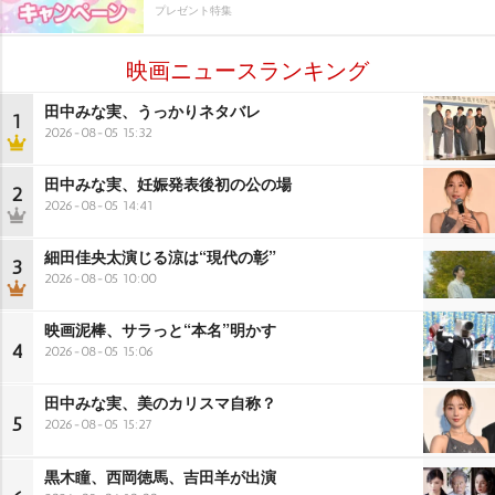
プレゼント特集
映画ニュースランキング
田中みな実、うっかりネタバレ
1
2026-08-05 15:32
田中みな実、妊娠発表後初の公の場
2
2026-08-05 14:41
細田佳央太演じる涼は“現代の彰”
3
2026-08-05 10:00
映画泥棒、サラっと“本名”明かす
4
2026-08-05 15:06
田中みな実、美のカリスマ自称？
5
2026-08-05 15:27
黒木瞳、西岡徳馬、吉田羊が出演