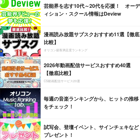
芸能界を志す10代～20代を応援！ オーデ
ィション・スクール情報はDeview
漫画読み放題サブスクおすすめ11選【徹底
比較】
オリコン顧客満足度ランキング
2026年動画配信サービスおすすめ40選
【徹底比較】
CS動画配信サービス20選
毎週の音楽ランキングから、ヒットの推移
をチェック！
試写会、登壇イベント、サインチェキなど
プレゼント！