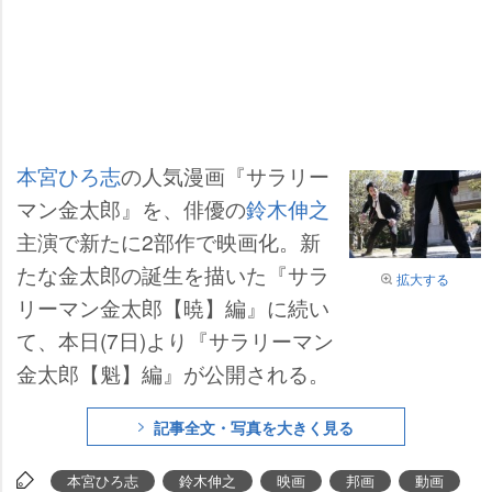
本宮ひろ志
の人気漫画『サラリー
マン金太郎』を、俳優の
鈴木伸之
主演で新たに2部作で映画化。新
たな金太郎の誕生を描いた『サラ
拡大する
リーマン金太郎【暁】編』に続い
て、本日(7日)より『サラリーマン
金太郎【魁】編』が公開される。
記事全文・写真を大きく見る
本宮ひろ志
鈴木伸之
映画
邦画
動画