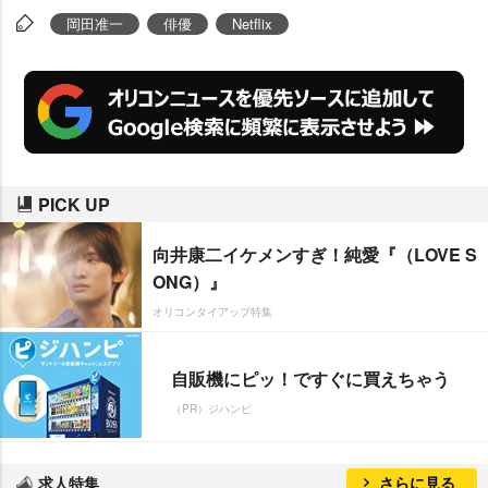
岡田准一
俳優
Netflix
PICK UP
向井康二イケメンすぎ！純愛『（LOVE S
ONG）』
オリコンタイアップ特集
自販機にピッ！ですぐに買えちゃう
（PR）ジハンピ
求人特集
さらに見る