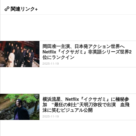
関連リンク+
岡田准一主演、日本発アクション世界へ
Netflix『イクサガミ』非英語シリーズ世界2
位にランクイン
2025-11-19
横浜流星、Netflix『イクサガミ』に極秘参
加 “最狂の剣士”天明刀弥役で出演 血飛
沫に笑むビジュアル公開
2025-11-19