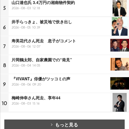
山口達也氏 3.4万円の湘南物件契約
5
2026-08-03 12:18
井手らっきょ、被災地で炊き出し
6
2026-08-05 10:39
寿美花代さん死去 息子がコメント
7
2026-08-06 12:07
片岡鶴太郎、自家農園での“発見”
8
2026-08-04 14:05
『VIVANT』俳優がツッコミの声
9
2026-08-06 09:20
梅崎伸幸さん死去、享年44
10
2026-08-03 15:16
もっと見る