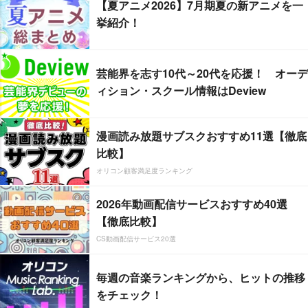
【夏アニメ2026】7月期夏の新アニメを一
挙紹介！
芸能界を志す10代～20代を応援！ オーデ
ィション・スクール情報はDeview
漫画読み放題サブスクおすすめ11選【徹底
比較】
オリコン顧客満足度ランキング
2026年動画配信サービスおすすめ40選
【徹底比較】
CS動画配信サービス20選
毎週の音楽ランキングから、ヒットの推移
をチェック！