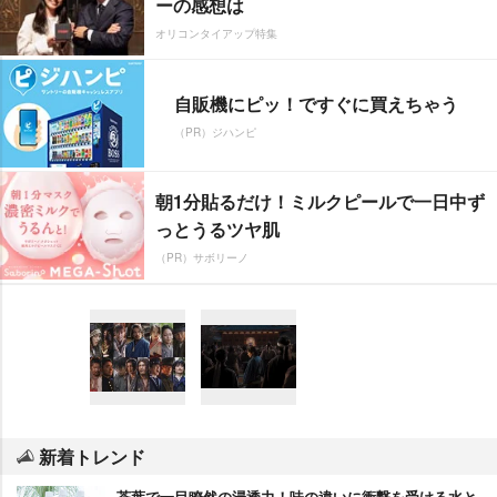
ーの感想は
オリコンタイアップ特集
自販機にピッ！ですぐに買えちゃう
（PR）ジハンピ
朝1分貼るだけ！ミルクピールで一日中ず
っとうるツヤ肌
（PR）サボリーノ
新着トレンド
茶葉で一目瞭然の浸透力！味の違いに衝撃を受ける水と