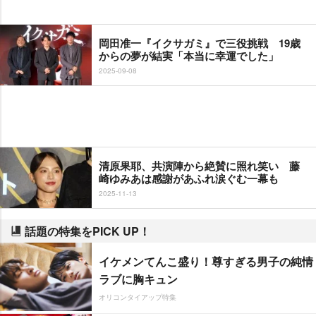
岡田准一『イクサガミ』で三役挑戦 19歳
からの夢が結実「本当に幸運でした」
2025-09-08
清原果耶、共演陣から絶賛に照れ笑い 藤
崎ゆみあは感謝があふれ涙ぐむ一幕も
2025-11-13
話題の特集をPICK UP！
イケメンてんこ盛り！尊すぎる男子の純情
ラブに胸キュン
オリコンタイアップ特集