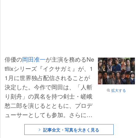
俳優の
岡田准一
が主演を務めるNe
tflixシリーズ『イクサガミ』が、1
1月に世界独占配信されることが
決定した。今作で岡田は、「人斬
拡大する
り刻舟」の異名を持つ剣士・嵯峨
愁二郎を演じるとともに、プロデ
ューサーとしても参加。さらに、
キャスト陣14人がファーストルッ
記事全文・写真を大きく見る
クとともに一挙解禁された。