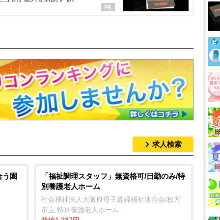
求人検索
合う園
「福祉調理スタッフ」無資格可/日勤のみ/特
別養護老人ホーム
社会福祉法人大阪府母子寡婦福祉連合会/枚方
市立 特別養護老人ホーム