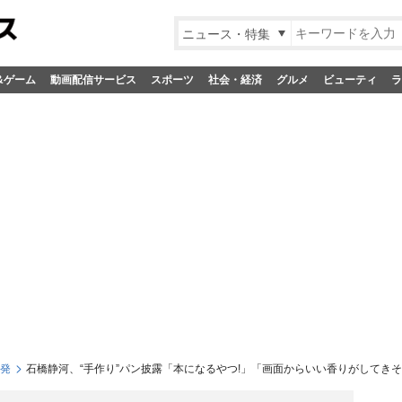
ニュース・特集
&ゲーム
動画配信サービス
スポーツ
社会・経済
グルメ
ビューティ
ラ
S発
石橋静河、“手作り”パン披露「本になるやつ!」「画面からいい香りがしてき