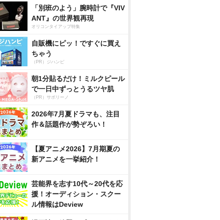
「別班のよう」腕時計で『VIV
ANT』の世界観再現
オリコンタイアップ特集
自販機にピッ！ですぐに買え
ちゃう
（PR）ジハンピ
朝1分貼るだけ！ミルクピール
で一日中ずっとうるツヤ肌
（PR）サボリーノ
2026年7月夏ドラマも、注目
作＆話題作が勢ぞろい！
【夏アニメ2026】7月期夏の
新アニメを一挙紹介！
芸能界を志す10代～20代を応
援！オーディション・スクー
ル情報はDeview