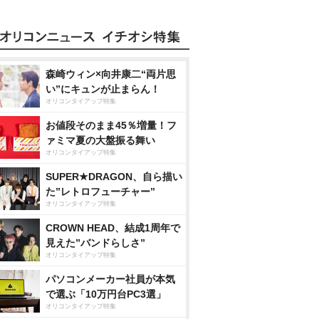
森崎ウィン×向井康二“両片思
い”にキュンが止まらん！
オリコンタイアップ特集
お値段そのまま45％増量！フ
ァミマ夏の大盤振る舞い
オリコンタイアップ特集
SUPER★DRAGON、自ら描い
た”レトロフューチャー”
オリコンタイアップ特集
CROWN HEAD、結成1周年で
見えた”バンドらしさ”
オリコンタイアップ特集
パソコンメーカー社員が本気
で選ぶ「10万円台PC3選」
オリコンタイアップ特集