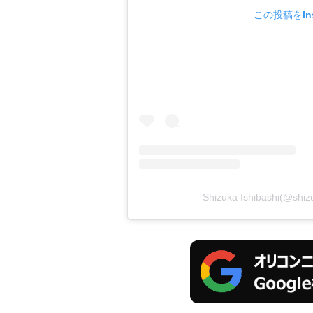
この投稿をIns
Shizuka Ishibashi(@