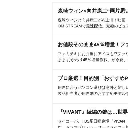
森崎ウィン×向井康二“両片思
森崎ウィンと向井康二がW主演！映画『（L
OM STREAMで最速配信。究極のピュ
お値段そのまま45％増量！フ
ファミチキにお弁当にアイスも!?ファ
まま おかわり45％増量作戦」が今夏
プロ厳選！目的別「おすすめP
用途に合うパソコン選びは意外と難し
製品担当者が用途別のおすすめモデル
『VIVANT』続編の鍵は…世
セイコーが、TBS系日曜劇場『VIVA
作。ドラマプロデューサーとセイコー