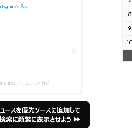
7
tagramで見る
8
9
1
shizuka_isbs)がシェアした投稿