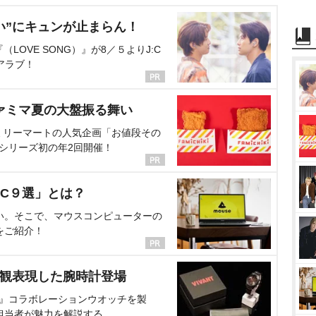
い”にキュンが止まらん！
OVE SONG）』が8／５よりJ:C
アラブ！
ァミマ夏の大盤振る舞い
ミリーマートの人気企画「お値段その
、シリーズ初の年2回開催！
C９選」とは？
い。そこで、マウスコンピューターの
をご紹介！
界観表現した腕時計登場
NT』コラボレーションウオッチを製
担当者が魅力を解説する。