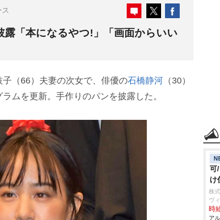
ース
披露「本になるやつ!」「画面からいい
子（66）夫妻の次女で、俳優の
石橋静河
（30）
グラムを更新。手作りのパンを披露した。
N
可
け
株
ヴ
時給
アル