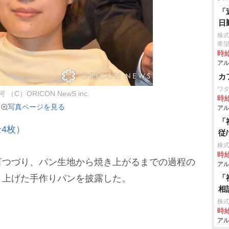
「
日
株
希
時給
アル
カ
ワ
（C）ORICON NewS inc.
時給
写真ページを見る
アル
「
4枚）
従
株式
時給
つづり、パン生地から焼き上がるまでの過程の
アル
き上げた手作りパンを披露した。
「
相
株
時給
アル