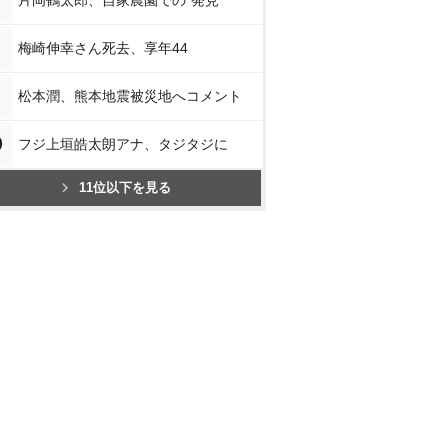
片岡鶴太郎、自家農園での“発見”
梅崎伸幸さん死去、享年44
松本潤、熊本地震被災地へコメント
0
フジ上垣皓太朗アナ、タジタジに
11位以下を見る