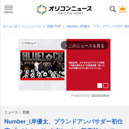
ホーム (オリコンニュース)
芸能 TOP
Number_i岸優太、ブランドアンバサダ
このニュースを見る
arrow_forward_ios
Powered by 
GliaStudios
M
ニュース
芸能
u
t
Number_i岸優太、ブランドアンバサダー初仕
e