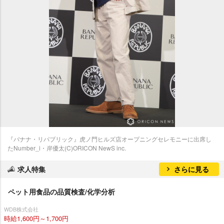
『バナナ・リパブリック』虎ノ門ヒルズ店オープニングセレモニーに出席し
たNumber_i・岸優太(C)ORICON NewS inc.
求人特集
さらに見る
ペット用食品の品質検査/化学分析
WDB株式会社
時給1,600円～1,700円