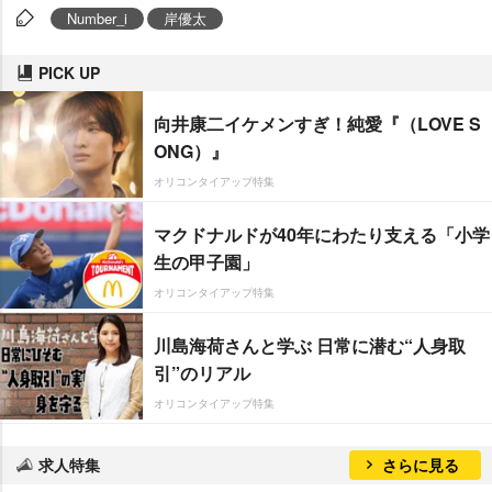
Number_i
岸優太
PICK UP
向井康二イケメンすぎ！純愛『（LOVE S
ONG）』
オリコンタイアップ特集
マクドナルドが40年にわたり支える「小学
生の甲子園」
オリコンタイアップ特集
川島海荷さんと学ぶ 日常に潜む“人身取
引”のリアル
オリコンタイアップ特集
求人特集
さらに見る