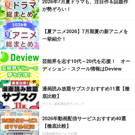
2026年7月夏ドラマも、注目作＆話題作
が勢ぞろい！
【夏アニメ2026】7月期夏の新アニメを
一挙紹介！
芸能界を志す10代～20代を応援！ オー
ディション・スクール情報はDeview
漫画読み放題サブスクおすすめ11選【徹
底比較】
オリコン顧客満足度ランキング
2026年動画配信サービスおすすめ40選
【徹底比較】
CS動画配信サービス20選