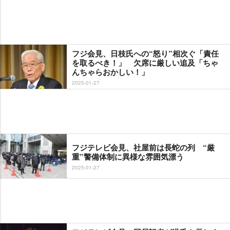
フジ会見、日枝氏への“怒り”相次ぐ「責任
を取るべき！」 欠席に厳しい追及「ちゃ
んちゃらおかしい！」
2025-01-27
フジテレビ会見、社屋前は長蛇の列 “厳
重”警備体制に異様な雰囲気漂う
2025-01-27