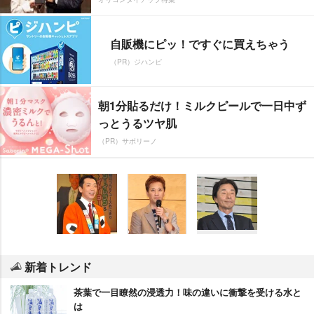
自販機にピッ！ですぐに買えちゃう
（PR）ジハンピ
朝1分貼るだけ！ミルクピールで一日中ず
っとうるツヤ肌
（PR）サボリーノ
新着トレンド
茶葉で一目瞭然の浸透力！味の違いに衝撃を受ける水と
は