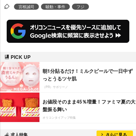
宮根誠司
騒動・事件
フジ
PICK UP
朝1分貼るだけ！ミルクピールで一日中ず
っとうるツヤ肌
（PR）サボリーノ
お値段そのまま45％増量！ファミマ夏の大
盤振る舞い
オリコンタイアップ特集
求人特集
さらに見る