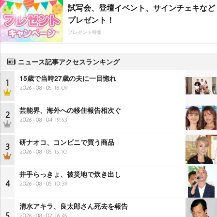
試写会、登壇イベント、サインチェキなど
プレゼント！
プレゼント特集
ニュース記事アクセスランキング
15歳で当時27歳の夫に一目惚れ
1
2026-08-05 16:09
芸能界、海外への移住報告相次ぐ
2
2026-08-04 19:53
研ナオコ、コンビニで買う商品
3
2026-08-05 15:10
井手らっきょ、被災地で炊き出し
4
2026-08-05 10:39
清水アキラ、良太郎さん死去を報告
5
2026-08-02 16:45