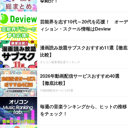
挙紹介！
芸能界を志す10代～20代を応援！ オーデ
ィション・スクール情報はDeview
漫画読み放題サブスクおすすめ11選【徹底
比較】
オリコン顧客満足度ランキング
2026年動画配信サービスおすすめ40選
【徹底比較】
CS動画配信サービス20選
毎週の音楽ランキングから、ヒットの推移
をチェック！