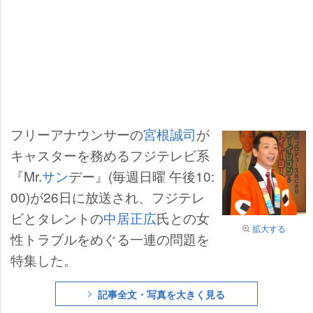
フリーアナウンサーの
宮根誠司
が
キャスターを務めるフジテレビ系
『Mr.
サン
デー』(毎週日曜 午後10:
00)が26日に放送され、フジテレ
ビとタレントの
中居正広
氏との女
拡大する
性トラブルをめぐる一連の問題を
特集した。
記事全文・写真を大きく見る