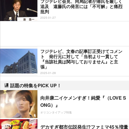
フジテレビ会見、同局記者が港氏を厳しく
追及 遠藤氏の発言には「不可解」と痛烈
批判
2025-01-27
フジテレビ、文春の記事訂正受けてコメン
ト 発行元に対して「当初より一貫して
『当該社員は関与しておりません』と主
張」
2025-01-28
話題の特集をPICK UP！
向井康二イケメンすぎ！純愛『（LOVE S
ONG）』
オリコンタイアップ特集
デカすぎ都市伝説発生!?ファミマ45％増量