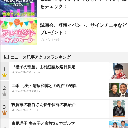
をチェック！
試写会、登壇イベント、サインチェキなど
プレゼント！
プレゼント特集
ニュース記事アクセスランキング
『徹子の部屋』山村紅葉放送日決定
1
2026-08-09 17:05
亜希 元夫・清原和博との現在の関係
2
2026-08-08 08:15
投資家の桐谷さん長年保有の株紹介
3
2026-08-09 18:41
東尾理子 夫＆子と家族5人でゴルフ