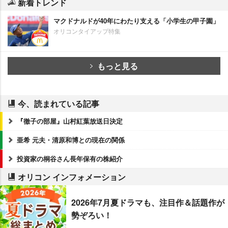
新着トレンド
マクドナルドが40年にわたり支える「小学生の甲子園」
オリコンタイアップ特集
もっと見る
今、読まれている記事
『徹子の部屋』山村紅葉放送日決定
亜希 元夫・清原和博との現在の関係
投資家の桐谷さん長年保有の株紹介
オリコン インフォメーション
2026年7月夏ドラマも、注目作＆話題作が
勢ぞろい！