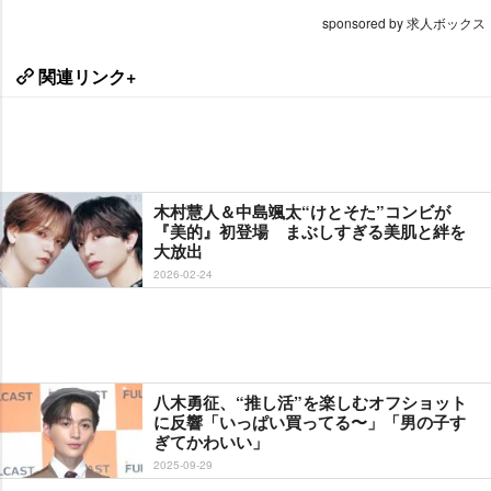
sponsored by 求人ボックス
関連リンク+
木村慧人＆中島颯太“けとそた”コンビが
『美的』初登場 まぶしすぎる美肌と絆を
大放出
2026-02-24
八木勇征、“推し活”を楽しむオフショット
に反響「いっぱい買ってる〜」「男の子す
ぎてかわいい」
2025-09-29