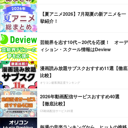
【夏アニメ2026】7月期夏の新アニメを一
挙紹介！
芸能界を志す10代～20代を応援！ オーデ
ィション・スクール情報はDeview
漫画読み放題サブスクおすすめ11選【徹底
比較】
オリコン顧客満足度ランキング
2026年動画配信サービスおすすめ40選
【徹底比較】
CS動画配信サービス20選
毎週の音楽ランキングから、ヒットの推移