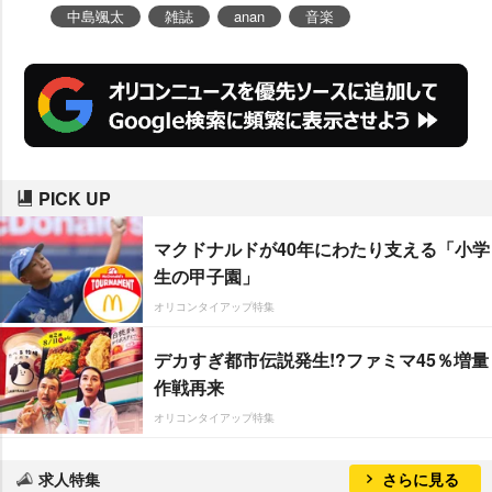
中島颯太
雑誌
anan
音楽
PICK UP
マクドナルドが40年にわたり支える「小学
生の甲子園」
オリコンタイアップ特集
デカすぎ都市伝説発生!?ファミマ45％増量
作戦再来
オリコンタイアップ特集
求人特集
さらに見る