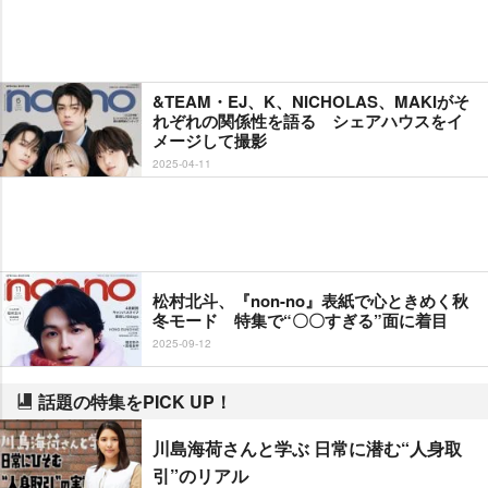
&TEAM・EJ、K、NICHOLAS、MAKIがそ
れぞれの関係性を語る シェアハウスをイ
メージして撮影
2025-04-11
松村北斗、『non-no』表紙で心ときめく秋
冬モード 特集で“〇〇すぎる”面に着目
2025-09-12
話題の特集をPICK UP！
川島海荷さんと学ぶ 日常に潜む“人身取
引”のリアル