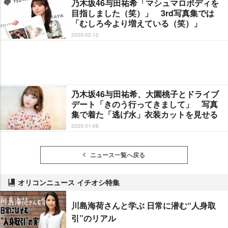
乃木坂46与田祐希「マシュマロボディを
目指しました（笑）」 3rd写真集では
「むしろ今より増えている（笑）」
2025-02-12
乃木坂46与田祐希、大園桃子とドライブ
デート「きのう行ってきまして」 写真
集で着た「逃げ水」衣装カットを見せる
2025-01-08
ニュース一覧へ戻る
オリコンニュース イチオシ特集
川島海荷さんと学ぶ 日常に潜む“人身取
引”のリアル