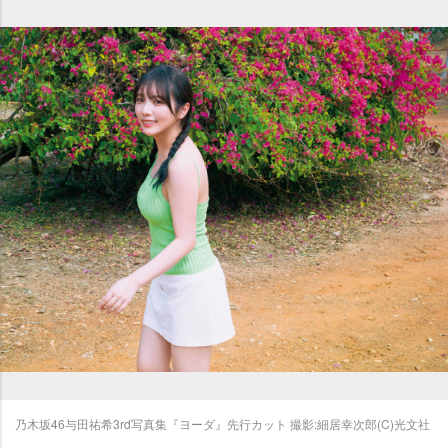
乃木坂46与田祐希3rd写真集『ヨーダ』先行カット 撮影:細居幸次郎(C)光文社