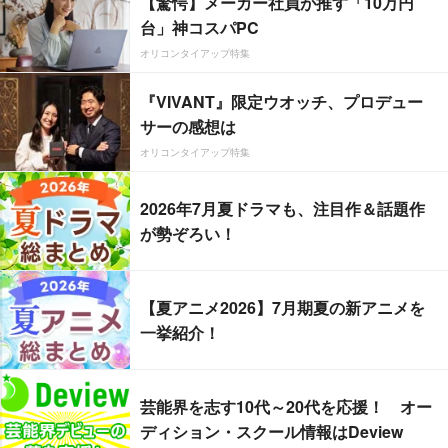
【驚愕】メーカー社員が推す「10万円
台」神コスパPC
オリコンタイアップ特集
『VIVANT』限定ウオッチ、プロデュー
サーの感想は
オリコンタイアップ特集
2026年7月夏ドラマも、注目作＆話題作
が勢ぞろい！
【夏アニメ2026】7月期夏の新アニメを
一挙紹介！
芸能界を志す10代～20代を応援！ オー
ディション・スクール情報はDeview