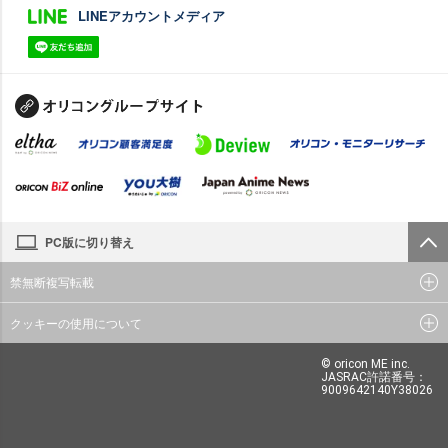
LINEアカウントメディア
PC版に切り替え
禁無断複写転載
クッキーの使用について
© oricon ME inc.
JASRAC許諾番号：
9009642140Y38026