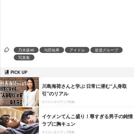
乃木坂46
与田祐希
アイドル
坂道グループ
写真集
PICK UP
川島海荷さんと学ぶ 日常に潜む“人身取
引”のリアル
オリコンタイアップ特集
イケメンてんこ盛り！尊すぎる男子の純情
ラブに胸キュン
オリコンタイアップ特集