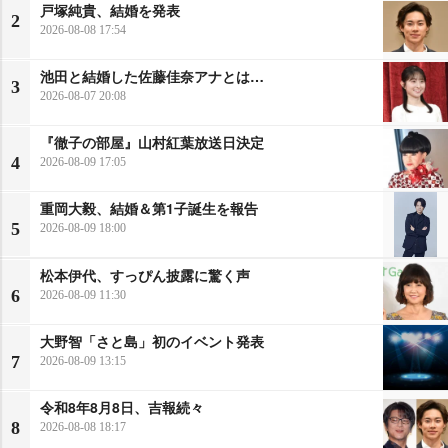
戸塚純貴、結婚を発表
2
2026-08-08 17:54
池田と結婚した佐藤佳奈アナとは…
3
2026-08-07 20:08
『徹子の部屋』山村紅葉放送日決定
4
2026-08-09 17:05
重岡大毅、結婚＆第1子誕生を報告
5
2026-08-09 18:00
松本伊代、すっぴん披露に驚く声
6
2026-08-09 11:30
大野智「さと島」初のイベント発表
7
2026-08-09 13:15
令和8年8月8日、吉報続々
8
2026-08-08 18:17