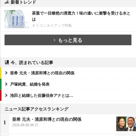
新着トレンド
茶葉で一目瞭然の浸透力！味の違いに衝撃を受ける水と
は
オリコンタイアップ特集
もっと見る
今、読まれている記事
亜希 元夫・清原和博との現在の関係
戸塚純貴、結婚を発表
池田と結婚した佐藤佳奈アナとは…
ニュース記事アクセスランキング
亜希 元夫・清原和博との現在の関係
1
2026-08-08 08:15