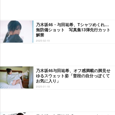
乃木坂46・与田祐希、Tシャツめくれ…
無防備ショット 写真集13弾先行カット
解禁
2025-02-10
乃木坂46与田祐希、オフ感満載の脚見せ
ゆるスウェット姿「普段の自分っぽくて
お気に入り」
2025-01-18