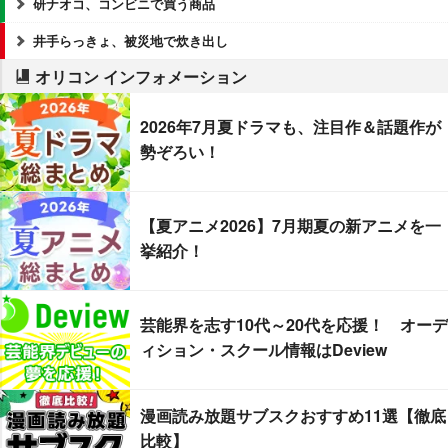
研ナオコ、コンビニで買う商品
井手らっきょ、被災地で炊き出し
オリコン インフォメーション
2026年7月夏ドラマも、注目作＆話題作が
勢ぞろい！
【夏アニメ2026】7月期夏の新アニメを一
挙紹介！
芸能界を志す10代～20代を応援！ オーデ
ィション・スクール情報はDeview
漫画読み放題サブスクおすすめ11選【徹底
比較】