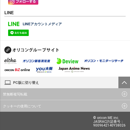
LINE
LINEアカウントメディア
PC版に切り替え
禁無断複写転載
クッキーの使用について
© oricon ME inc.
JASRAC許諾番号：
9009642140Y38026