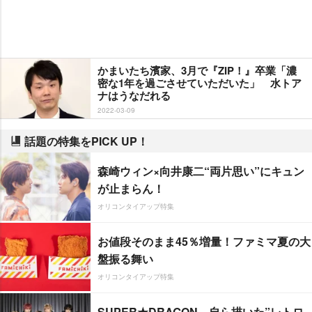
かまいたち濱家、3月で『ZIP！』卒業「濃
密な1年を過ごさせていただいた」 水トア
ナはうなだれる
2022-03-09
話題の特集をPICK UP！
森崎ウィン×向井康二“両片思い”にキュン
が止まらん！
オリコンタイアップ特集
お値段そのまま45％増量！ファミマ夏の大
盤振る舞い
オリコンタイアップ特集
SUPER★DRAGON、自ら描いた”レトロ