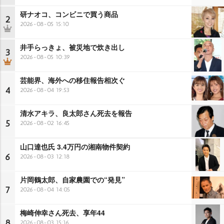
研ナオコ、コンビニで買う商品
2
2026-08-05 15:10
井手らっきょ、被災地で炊き出し
3
2026-08-05 10:39
芸能界、海外への移住報告相次ぐ
4
2026-08-04 19:53
清水アキラ、良太郎さん死去を報告
5
2026-08-02 16:45
山口達也氏 3.4万円の湘南物件契約
6
2026-08-03 12:18
片岡鶴太郎、自家農園での“発見”
7
2026-08-04 14:05
梅崎伸幸さん死去、享年44
8
2026-08-03 15:16