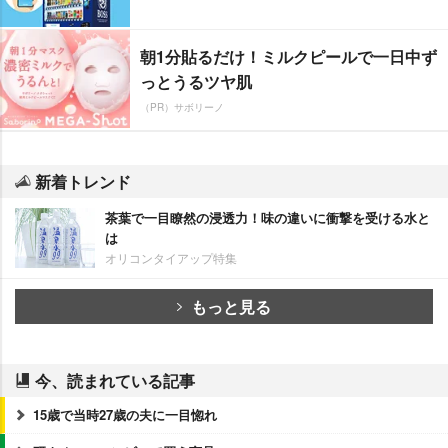
朝1分貼るだけ！ミルクピールで一日中ず
っとうるツヤ肌
（PR）サボリーノ
新着トレンド
茶葉で一目瞭然の浸透力！味の違いに衝撃を受ける水と
は
オリコンタイアップ特集
もっと見る
今、読まれている記事
15歳で当時27歳の夫に一目惚れ