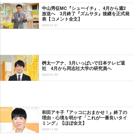
中山秀征MC『シューイチ』、4月から週2
放送へ 3月終了『ズムサタ』後継を正式発
表【コメント全文】
2025-01-01
桝太一アナ、3月いっぱいで日本テレビ退
社 4月から同志社大学の研究員へ
2022-01-23
和田アキ子『アッコにおまかせ！』終了の
理由・心境を明かす「これが一番良いタイ
ミング」【ほぼ全文】
2025-11-02