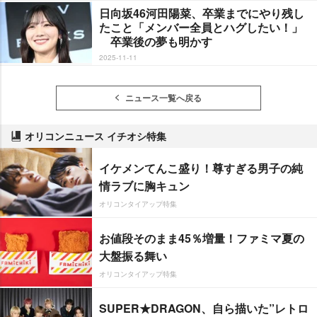
日向坂46河田陽菜、卒業までにやり残し
たこと「メンバー全員とハグしたい！」
卒業後の夢も明かす
2025-11-11
ニュース一覧へ戻る
オリコンニュース イチオシ特集
イケメンてんこ盛り！尊すぎる男子の純
情ラブに胸キュン
オリコンタイアップ特集
お値段そのまま45％増量！ファミマ夏の
大盤振る舞い
オリコンタイアップ特集
SUPER★DRAGON、自ら描いた”レトロ