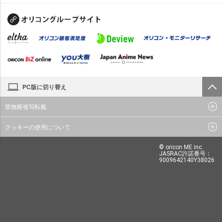
PC版に切り替え
禁無断複写転載
クッキーの使用について
© oricon ME inc.
JASRAC許諾番号：
9009642140Y38026