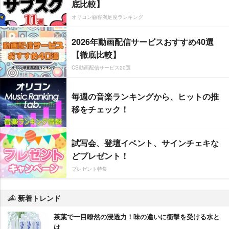
底比較】
オリコン顧客満足度ランキング
2026年動画配信サービスおすすめ40選
【徹底比較】
CS動画配信サービス20選
毎週の音楽ランキングから、ヒットの推
移をチェック！
試写会、登壇イベント、サインチェキな
どプレゼント！
プレゼント特集
新着トレンド
茶葉で一目瞭然の浸透力！味の違いに衝撃を受ける水と
は