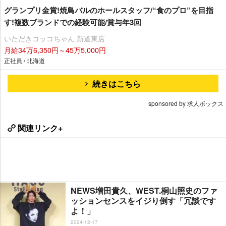
グランプリ金賞!焼鳥バルのホールスタッフ/“食のプロ”を目指
す!複数ブランドでの経験可能/賞与年3回
いただきコッコちゃん 新道東店
月給34万6,350円～45万5,000円
正社員 / 北海道
続きはこちら
sponsored by 求人ボックス
関連リンク+
NEWS増田貴久、WEST.桐山照史のファ
ッションセンスをイジり倒す「冗談です
よ！」
2024-12-17