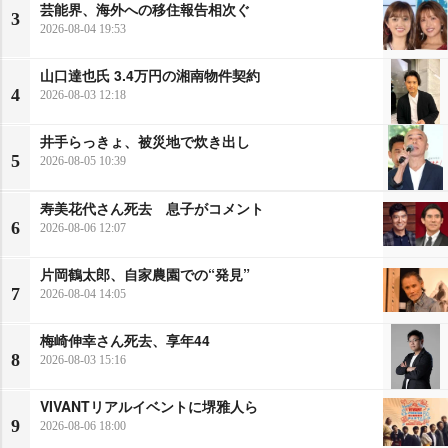
芸能界、海外への移住報告相次ぐ
3
2026-08-04 19:53
山口達也氏 3.4万円の湘南物件契約
4
2026-08-03 12:18
井手らっきょ、被災地で炊き出し
5
2026-08-05 10:39
寿美花代さん死去 息子がコメント
6
2026-08-06 12:07
片岡鶴太郎、自家農園での“発見”
7
2026-08-04 14:05
梅崎伸幸さん死去、享年44
8
2026-08-03 15:16
VIVANTリアルイベントに堺雅人ら
9
2026-08-06 18:00