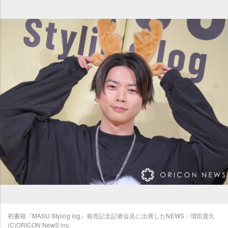
初書籍『MASU Styling log』発売記念記者会見に出席したNEWS・増田貴久
(C)ORICON NewS inc.