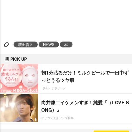
増田貴久
NEWS
本
PICK UP
朝1分貼るだけ！ミルクピールで一日中ず
っとうるツヤ肌
（PR）サボリーノ
向井康二イケメンすぎ！純愛『（LOVE S
ONG）』
オリコンタイアップ特集