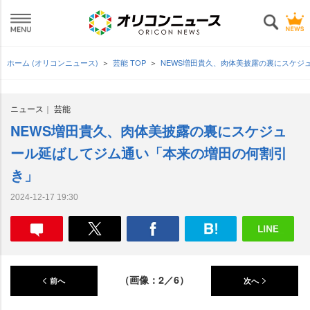
ホーム (オリコンニュース)
芸能 TOP
NEWS増田貴久、肉体美披露の裏にスケジ
ニュース
芸能
NEWS増田貴久、肉体美披露の裏にスケジュ
ール延ばしてジム通い「本来の増田の何割引
き」
2024-12-17 19:30
（画像：2／6）
前へ
次へ