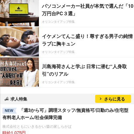
パソコンメーカー社員が本気で選んだ「10
万円台PC３選」
オリコンタイアップ特集
イケメンてんこ盛り！尊すぎる男子の純情
ラブに胸キュン
オリコンタイアップ特集
川島海荷さんと学ぶ 日常に潜む“人身取
引”のリアル
オリコンタイアップ特集
求人特集
さらに見る
「週3から可」調理スタッフ/無資格可/日勤のみ/住宅型
NEW
有料老人ホーム/社会保障完備
株式会社ともにいきるかい/森の家しらかば
時給1,075円