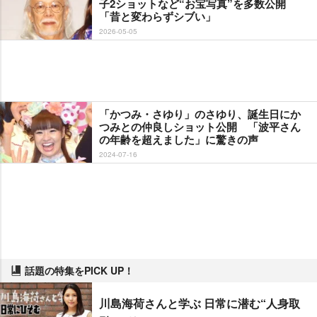
子2ショットなど“お宝写真”を多数公開
「昔と変わらずシブい」
2026-05-05
「かつみ・さゆり」のさゆり、誕生日にか
つみとの仲良しショット公開 「波平さん
の年齢を超えました」に驚きの声
2024-07-16
話題の特集をPICK UP！
川島海荷さんと学ぶ 日常に潜む“人身取