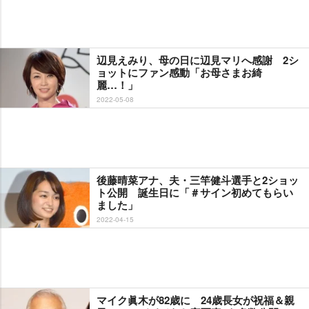
辺見えみり、母の日に辺見マリへ感謝 2シ
ョットにファン感動「お母さまお綺
麗…！」
2022-05-08
後藤晴菜アナ、夫・三竿健斗選手と2ショッ
ト公開 誕生日に「＃サイン初めてもらい
ました」
2022-04-15
マイク眞木が82歳に 24歳長女が祝福＆親