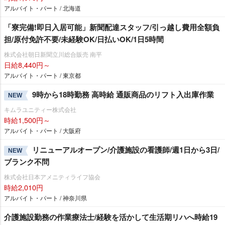
アルバイト・パート / 北海道
「寮完備!即日入居可能」新聞配達スタッフ/引っ越し費用全額負
担/原付免許不要/未経験OK/日払いOK/1日5時間
株式会社朝日新聞立川総合販売 南平
日給8,440円～
アルバイト・パート / 東京都
9時から18時勤務 高時給 通販商品のリフト入出庫作業
NEW
キムラユニティー株式会社
時給1,500円～
アルバイト・パート / 大阪府
リニューアルオープン/介護施設の看護師/週1日から3日/
NEW
ブランク不問
株式会社日本アメニティライフ協会
時給2,010円
アルバイト・パート / 神奈川県
介護施設勤務の作業療法士/経験を活かして生活期リハへ時給19