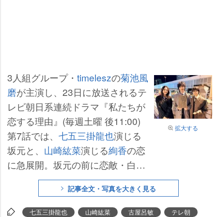
3人組グループ・
timelesz
の
菊池風
磨
が主演し、23日に放送されるテ
レビ朝日系連続ドラマ『私たちが
恋する理由』(毎週土曜 後11:00)
拡大する
第7話では、
七五三掛龍也
演じる
坂元と、
山崎紘菜
演じる
絢香
の恋
に急展開。坂元の前に恋敵・白石(
古屋呂敏
)は現れるのだが、写真家
記事全文・写真を大きく見る
としても活動する古屋が撮影した
七五三掛、山崎の写真の数々が公
七五三掛龍也
山崎紘菜
古屋呂敏
テレ朝