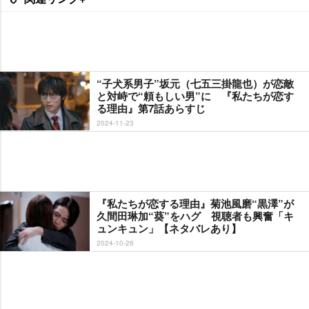
“子犬系男子”坂元（七五三掛龍也）が恋敵
と対峙で“頼もしい男”に 『私たちが恋す
る理由』第7話あらすじ
2024-11-23
『私たちが恋する理由』菊池風磨“黒澤”が
久間田琳加“葵”をハグ 視聴者も興奮「キ
ュンキュン」【ネタバレあり】
2024-10-26