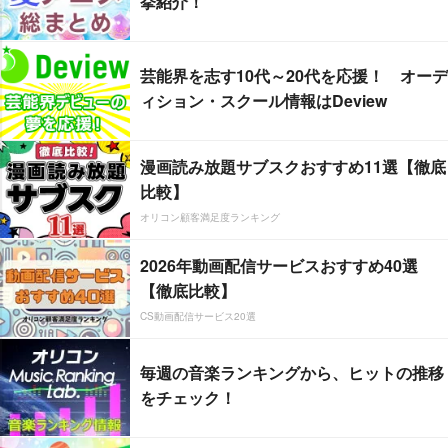
挙紹介！
芸能界を志す10代～20代を応援！ オーデ
ィション・スクール情報はDeview
漫画読み放題サブスクおすすめ11選【徹底
比較】
オリコン顧客満足度ランキング
2026年動画配信サービスおすすめ40選
【徹底比較】
CS動画配信サービス20選
毎週の音楽ランキングから、ヒットの推移
をチェック！