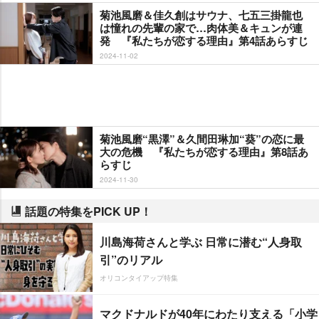
菊池風磨＆佳久創はサウナ、七五三掛龍也
は憧れの先輩の家で…肉体美＆キュンが連
発 『私たちが恋する理由』第4話あらすじ
2024-11-02
菊池風磨“黒澤”＆久間田琳加“葵”の恋に最
大の危機 『私たちが恋する理由』第8話あ
らすじ
2024-11-30
話題の特集をPICK UP！
川島海荷さんと学ぶ 日常に潜む“人身取
引”のリアル
オリコンタイアップ特集
マクドナルドが40年にわたり支える「小学