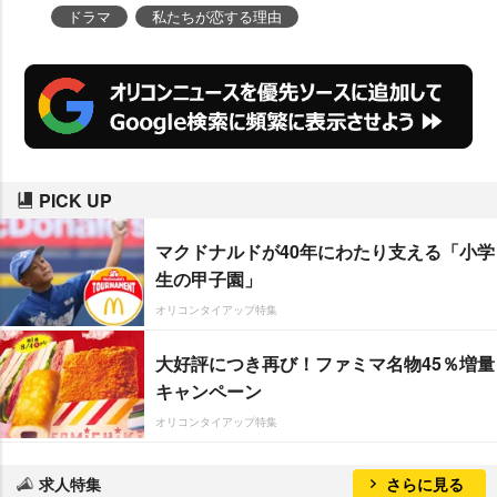
開された。
ドラマ
私たちが恋する理由
PICK UP
マクドナルドが40年にわたり支える「小学
生の甲子園」
オリコンタイアップ特集
大好評につき再び！ファミマ名物45％増量
キャンペーン
オリコンタイアップ特集
求人特集
さらに見る