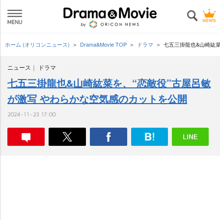
ホーム (オリコンニュース)
Drama&Movie TOP
ドラマ
七五三掛龍也&山崎紘菜
ニュース
ドラマ
七五三掛龍也&山崎紘菜を、“恋敵役”古屋呂敏
が激写 やわらかな空気感のカットを公開
2024-11-23 17:00