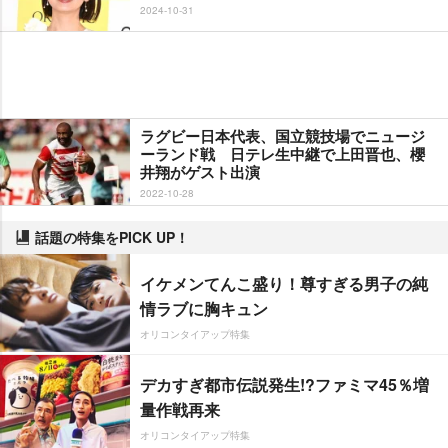
2024-10-31
ラグビー日本代表、国立競技場でニュージ
ーランド戦 日テレ生中継で上田晋也、櫻
井翔がゲスト出演
2022-10-28
話題の特集をPICK UP！
イケメンてんこ盛り！尊すぎる男子の純
情ラブに胸キュン
オリコンタイアップ特集
デカすぎ都市伝説発生!?ファミマ45％増
量作戦再来
オリコンタイアップ特集