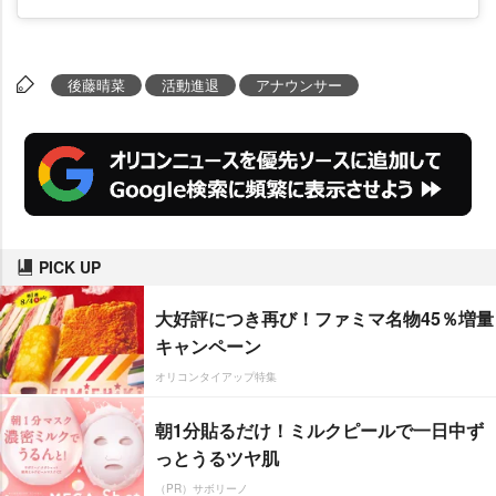
後藤晴菜
活動進退
アナウンサー
PICK UP
大好評につき再び！ファミマ名物45％増量
キャンペーン
オリコンタイアップ特集
朝1分貼るだけ！ミルクピールで一日中ず
っとうるツヤ肌
（PR）サボリーノ