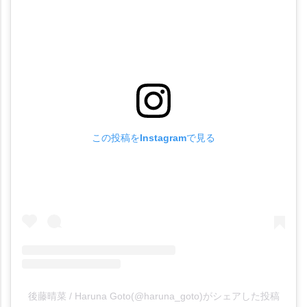
この投稿をInstagramで見る
後藤晴菜 / Haruna Goto(@haruna_goto)がシェアした投稿