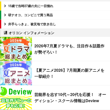
15歳で当時27歳の夫に一目惚れ
研ナオコ、コンビニで買う商品
井手らっきょ、被災地で炊き出し
オリコン インフォメーション
2026年7月夏ドラマも、注目作＆話題作
が勢ぞろい！
【夏アニメ2026】7月期夏の新アニメを
一挙紹介！
芸能界を志す10代～20代を応援！ オー
ディション・スクール情報はDeview