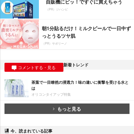
自販機にピッ！ですぐに買えちゃう
（PR）ジハンピ
朝1分貼るだけ！ミルクピールで一日中ず
っとうるツヤ肌
（PR）サボリーノ
新着トレンド
コメントする・見る
茶葉で一目瞭然の浸透力！味の違いに衝撃を受ける水と
は
オリコンタイアップ特集
もっと見る
今、読まれている記事