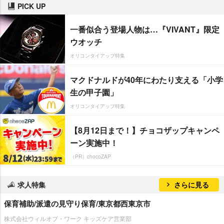
PICK UP
一番似合う登場人物は…『VIVANT』限定
ウオッチ
オリコンタイアップ特集
マクドナルドが40年にわたり支える「小学
生の甲子園」
オリコンタイアップ特集
【8月12日まで！】チョコザップキャンペ
ーン実施中！
（PR）chocoZAP
求人特集
さらに見る
保育補助/派遣の見守り保育/東京都西東京市
株式会社ウィルオブ・ワーク キッズケア営業部