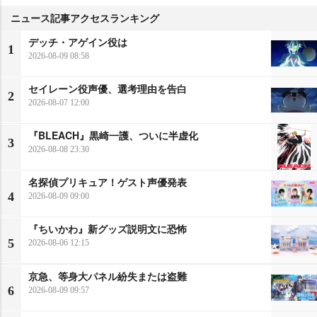
ニュース記事アクセスランキング
デッチ・アゲイン役は
1
2026-08-09 08:58
セイレーン役声優、選考理由を告白
2
2026-08-07 12:00
『BLEACH』黒崎一護、ついに半虚化
3
2026-08-08 23:30
名探偵プリキュア！ゲスト声優発表
4
2026-08-09 09:00
『ちいかわ』新グッズ説明文に恐怖
5
2026-08-06 12:15
京急、等身大パネル紛失または盗難
6
2026-08-09 09:57