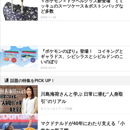
＜ポケモン＞トラベルグッズ新登場 ミミ
ッキュのスーツケース＆ボストンバッグな
ど多数
2024-11-28
『ポケモンのぼり』登場！ コイキングと
ギャラドス、シビシラスとシビルドンのこ
いのぼり
2024-03-01
話題の特集をPICK UP！
川島海荷さんと学ぶ 日常に潜む“人身取
引”のリアル
オリコンタイアップ特集
マクドナルドが40年にわたり支える「小