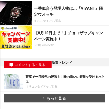
一番似合う登場人物は…『VIVANT』限
定ウオッチ
オリコンタイアップ特集
【8月12日まで！】チョコザップキャン
ペーン実施中！
（PR）chocoZAP
新着トレンド
コメントする・見る
茶葉で一目瞭然の浸透力！味の違いに衝撃を受ける水と
は
オリコンタイアップ特集
もっと見る