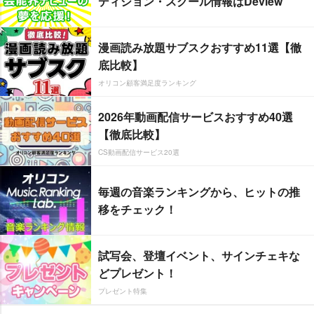
ディション・スクール情報はDeview
漫画読み放題サブスクおすすめ11選【徹
底比較】
オリコン顧客満足度ランキング
2026年動画配信サービスおすすめ40選
【徹底比較】
CS動画配信サービス20選
毎週の音楽ランキングから、ヒットの推
移をチェック！
試写会、登壇イベント、サインチェキな
どプレゼント！
プレゼント特集