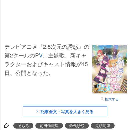
テレビアニメ『2.5次元の誘惑』の
第2クールのP
V
、主題歌、新キャ
ラクターおよびキャスト情報が15
日、公開となった。
拡大する
記事全文・写真を大きく見る
そらる
前田佳織里
鈴代紗弓
鬼頭明里