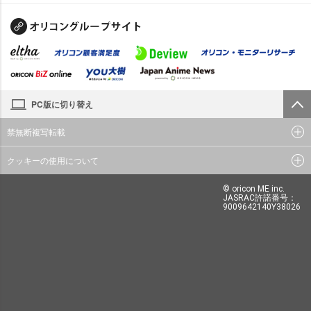
PC版に切り替え
禁無断複写転載
クッキーの使用について
© oricon ME inc.
JASRAC許諾番号：
9009642140Y38026