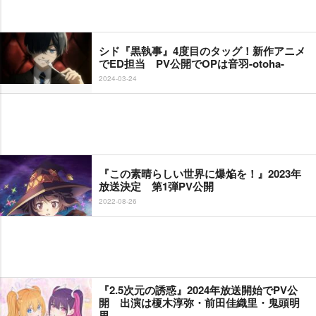
シド『黒執事』4度目のタッグ！新作アニメ
でED担当 PV公開でOPは音羽-otoha-
2024-03-24
『この素晴らしい世界に爆焔を！』2023年
放送決定 第1弾PV公開
2022-08-26
『2.5次元の誘惑』2024年放送開始でPV公
開 出演は榎木淳弥・前田佳織里・鬼頭明
里