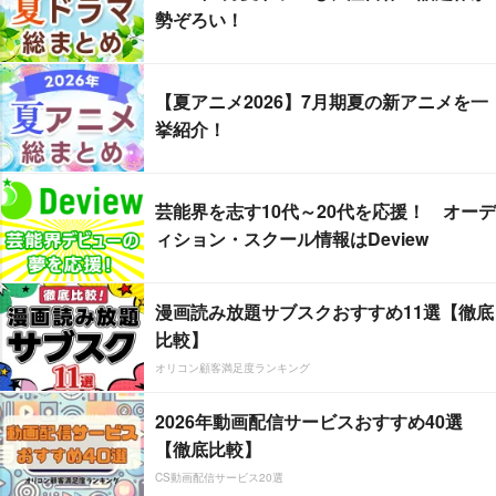
勢ぞろい！
【夏アニメ2026】7月期夏の新アニメを一
挙紹介！
芸能界を志す10代～20代を応援！ オーデ
ィション・スクール情報はDeview
漫画読み放題サブスクおすすめ11選【徹底
比較】
オリコン顧客満足度ランキング
2026年動画配信サービスおすすめ40選
【徹底比較】
CS動画配信サービス20選