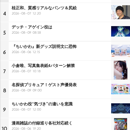
桂正和、質感リアルなパンツ＆尻絵
4
2026-08-07 12:20
デッチ・アゲイン役は
5
2026-08-09 08:58
『ちいかわ』新グッズ説明文に恐怖
6
2026-08-06 12:15
小倉唯、写真集表紙4パターン解禁
7
2026-08-07 10:18
名探偵プリキュア！ゲスト声優発表
8
2026-08-09 09:00
ちいかわ役“気づき”の違いを意識
9
2026-08-07 12:00
漫画雑誌の付録巡り各社対応続く
10
2026-08-06 19:20