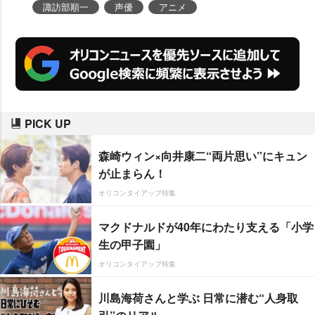
諏訪部順一
声優
アニメ
PICK UP
森崎ウィン×向井康二“両片思い”にキュン
が止まらん！
オリコンタイアップ特集
マクドナルドが40年にわたり支える「小学
生の甲子園」
オリコンタイアップ特集
川島海荷さんと学ぶ 日常に潜む“人身取