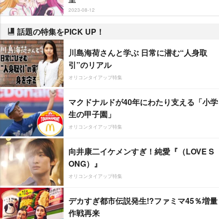
2023-08-12
話題の特集をPICK UP！
川島海荷さんと学ぶ 日常に潜む“人身取
引”のリアル
オリコンタイアップ特集
マクドナルドが40年にわたり支える「小学
生の甲子園」
オリコンタイアップ特集
向井康二イケメンすぎ！純愛『（LOVE S
ONG）』
オリコンタイアップ特集
デカすぎ都市伝説発生!?ファミマ45％増量
作戦再来