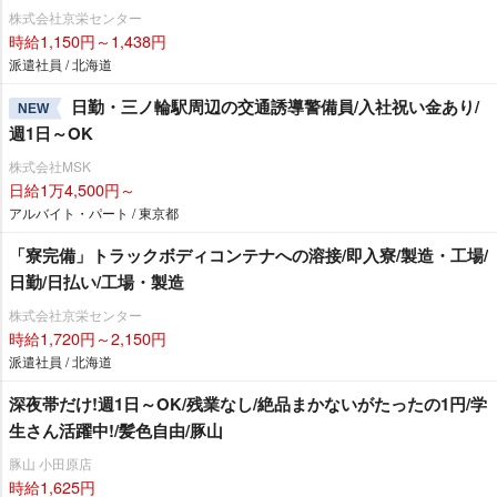
株式会社京栄センター
時給1,150円～1,438円
派遣社員 / 北海道
日勤・三ノ輪駅周辺の交通誘導警備員/入社祝い金あり/
NEW
週1日～OK
株式会社MSK
日給1万4,500円～
アルバイト・パート / 東京都
「寮完備」トラックボディコンテナへの溶接/即入寮/製造・工場/
日勤/日払い/工場・製造
株式会社京栄センター
時給1,720円～2,150円
派遣社員 / 北海道
深夜帯だけ!週1日～OK/残業なし/絶品まかないがたったの1円/学
生さん活躍中!/髪色自由/豚山
豚山 小田原店
時給1,625円