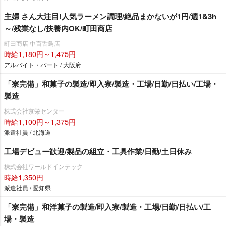
主婦 さん大注目!人気ラーメン調理/絶品まかないが1円/週1&3h
～/残業なし/扶養内OK/町田商店
町田商店 中百舌鳥店
時給1,180円～1,475円
アルバイト・パート / 大阪府
「寮完備」和菓子の製造/即入寮/製造・工場/日勤/日払い/工場・
製造
株式会社京栄センター
時給1,100円～1,375円
派遣社員 / 北海道
工場デビュー歓迎/製品の組立・工具作業/日勤/土日休み
株式会社ワールドインテック
時給1,350円
派遣社員 / 愛知県
「寮完備」和洋菓子の製造/即入寮/製造・工場/日勤/日払い/工
場・製造