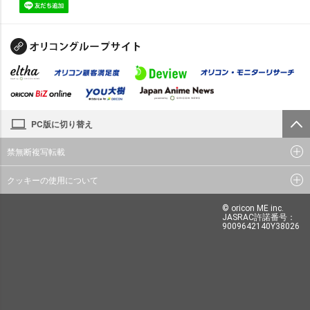
PC版に切り替え
禁無断複写転載
クッキーの使用について
© oricon ME inc.
JASRAC許諾番号：
9009642140Y38026