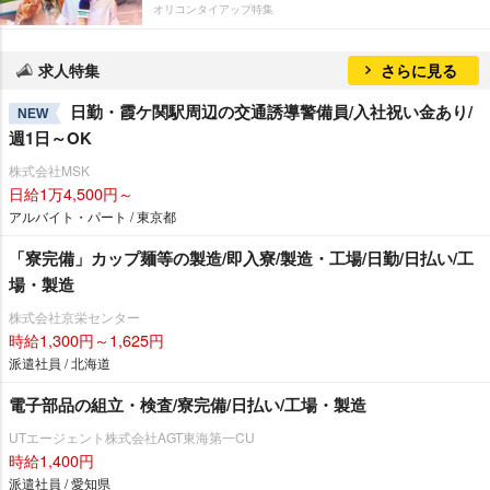
オリコンタイアップ特集
求人特集
さらに見る
日勤・霞ケ関駅周辺の交通誘導警備員/入社祝い金あり/
NEW
週1日～OK
株式会社MSK
日給1万4,500円～
アルバイト・パート / 東京都
「寮完備」カップ麺等の製造/即入寮/製造・工場/日勤/日払い/工
場・製造
株式会社京栄センター
時給1,300円～1,625円
派遣社員 / 北海道
電子部品の組立・検査/寮完備/日払い/工場・製造
UTエージェント株式会社AGT東海第一CU
時給1,400円
派遣社員 / 愛知県