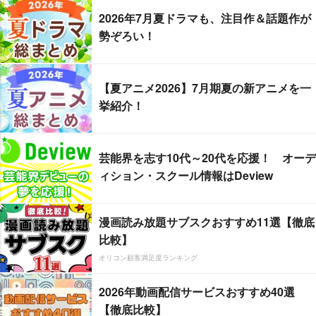
2026年7月夏ドラマも、注目作＆話題作が
勢ぞろい！
【夏アニメ2026】7月期夏の新アニメを一
挙紹介！
芸能界を志す10代～20代を応援！ オーデ
ィション・スクール情報はDeview
漫画読み放題サブスクおすすめ11選【徹底
比較】
オリコン顧客満足度ランキング
2026年動画配信サービスおすすめ40選
【徹底比較】