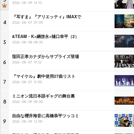
2026-08-09 14:10
『耳すま』『アリエッティ』IMAXで
4
2026-08-07 07:00
&TEAM・K×綱啓永×樋口幸平（2）
5
2026-08-08 08:30
窪田正孝カナダからサプライズ登場
6
2026-08-07 19:52
『マイケル』劇中使用27曲リスト
7
2026-08-07 15:00
ミニオン流日本語ギャグの舞台裏
8
2026-08-09 09:00
自由な櫻井海音に高橋恭平ツッコミ
9
2026-08-09 12:00