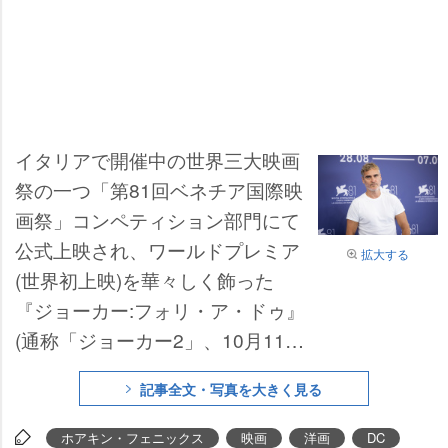
イタリアで開催中の世界三大映画
祭の一つ「第81回ベネチア国際映
画祭」コンペティション部門にて
公式上映され、ワールドプレミア
拡大する
(世界初上映)を華々しく飾った
『ジョーカー:フォリ・ア・ドゥ』
(通称「ジョーカー2」、10月11日
公開)。ワールドプレミアから一夜
記事全文・写真を大きく見る
明けた現地時間5日、ベネチアに
いる
ホアキン・フェニックス
にオ
ホアキン・フェニックス
映画
洋画
DC