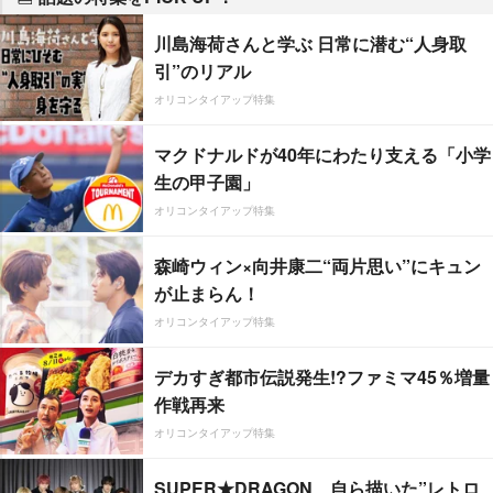
川島海荷さんと学ぶ 日常に潜む“人身取
引”のリアル
オリコンタイアップ特集
マクドナルドが40年にわたり支える「小学
生の甲子園」
オリコンタイアップ特集
森崎ウィン×向井康二“両片思い”にキュン
が止まらん！
オリコンタイアップ特集
デカすぎ都市伝説発生!?ファミマ45％増量
作戦再来
オリコンタイアップ特集
SUPER★DRAGON、自ら描いた”レトロ