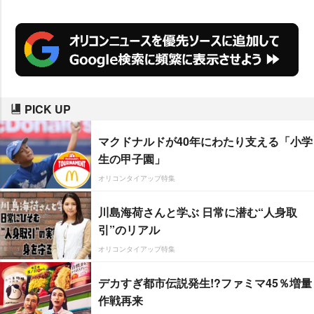
ンラインでインタビューする機会
を得た。そこで、SNSでシェアさ
れ、話題を呼んだ、アーサーが雨
の中で笑い続けるシーンの裏話を
聞くことができた。
PICK UP
マクドナルドが40年にわたり支える「小学
生の甲子園」
オリコンタイアップ特集
川島海荷さんと学ぶ 日常に潜む“人身取
引”のリアル
オリコンタイアップ特集
デカすぎ都市伝説発生!?ファミマ45％増量
作戦再来