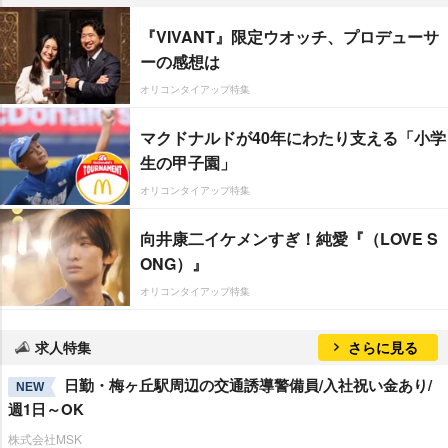
『VIVANT』限定ウオッチ、プロデューサ
ーの感想は
オリコンタイアップ特集
マクドナルドが40年にわたり支える「小学
生の甲子園」
オリコンタイアップ特集
向井康二イケメンすぎ！純愛『（LOVE S
ONG）』
オリコンタイアップ特集
求人特集
さらに見る
日勤・梅ヶ丘駅周辺の交通誘導警備員/入社祝い金あり/
NEW
週1日～OK
株式会社MSK