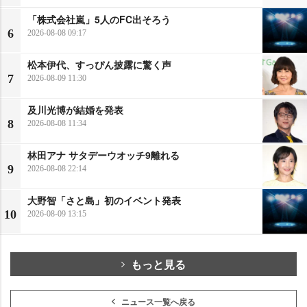
「株式会社嵐」5人のFC出そろう
6
2026-08-08 09:17
松本伊代、すっぴん披露に驚く声
7
2026-08-09 11:30
及川光博が結婚を発表
8
2026-08-08 11:34
林田アナ サタデーウオッチ9離れる
9
2026-08-08 22:14
大野智「さと島」初のイベント発表
10
2026-08-09 13:15
もっと見る
ニュース一覧へ戻る