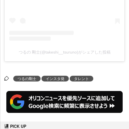
つるの 剛士(@takeshi__tsuruno)がシェアした投稿
つるの剛士
インスタ発
タレント
PICK UP