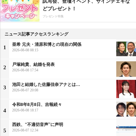
試写会、登壇イベント、サインチェキな
どプレゼント！
プレゼント特集
ニュース記事アクセスランキング
亜希 元夫・清原和博との現在の関係
1
2026-08-08 08:15
戸塚純貴、結婚を発表
2
2026-08-08 17:54
池田と結婚した佐藤佳奈アナとは…
3
2026-08-07 20:08
令和8年8月8日、吉報続々
4
2026-08-08 18:17
西鉄、“不適切音声”に声明
5
2026-08-07 12:34