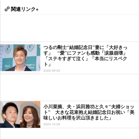
関連リンク+
つるの剛士“結婚記念日”妻に「大好きっ
す」 “愛”にファンも感動「涙腺崩壊」
「ステキすぎて泣く」「本当にリスペク
ト」
2022-09-02
小川菜摘、夫・浜田雅功と久々“夫婦ショッ
ト” 大きな花束抱え結婚記念日お祝い「美
味しいお料理を沢山頂きました」
2024-10-09