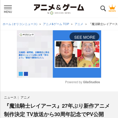
ホーム (オリコンニュース)
アニメ&ゲーム TOP
アニメ
『魔法騎士レイアース』
SEE MORE
Powered by 
GliaStudios
M
ニュース
アニメ
u
t
『魔法騎士レイアース』27年ぶり新作アニメ
e
制作決定 TV放送から30周年記念でPV公開