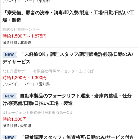
アルバイト・パート / 東京都
「寮完備」豚舎の洗浄・消毒/即入寮/製造・工場/日勤/日払い/工
場・製造
株式会社京栄センター
時給1,500円～1,875円
派遣社員 / 北海道
「未経験OK」調理スタッフ/調理師免許必須/日勤のみ/
NEW
デイサービス
なも介護サポート 有限会社/青塚ケアセンターまほろば
時給1,200円～1,300円
アルバイト・パート / 愛知県
自動車製品のフォークリフト運搬・倉庫内整理・仕分
NEW
け/寮完備/日勤/日払い/工場・製造
UTエージェント株式会社AGT東海第一CU
時給1,300円
派遣社員 / 愛知県
「福祉調理スタッフ」無資格可/日勤のみ/サービス付き
NEW