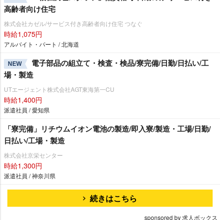
高齢者向け住宅
株式会社カゼル/サービス付き高齢者向け住宅 つなぐ
時給1,075円
アルバイト・パート / 北海道
電子部品の組立て・検査・検品/寮完備/日勤/日払い/工
NEW
場・製造
UTエージェント株式会社AGT東海第一CU
時給1,400円
派遣社員 / 愛知県
「寮完備」リチウムイオン電池の製造/即入寮/製造・工場/日勤/
日払い/工場・製造
株式会社京栄センター
時給1,300円
派遣社員 / 神奈川県
続きはこちら
sponsored by 求人ボックス