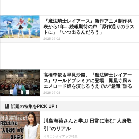
『魔法騎士レイアース』新作アニメ制作発
表から1年…続報期待の声「原作通りのラス
トに」「いつ出るんだろう」
2025-07-02
高橋李依＆早見沙織、『魔法騎士レイアー
ス』ワールドプレミアに登場 鳳凰寺風＆
エメロード姫を演じるうえでの“意識”語る
2026-07-08
話題の特集をPICK UP！
川島海荷さんと学ぶ 日常に潜む“人身取
引”のリアル
オリコンタイアップ特集