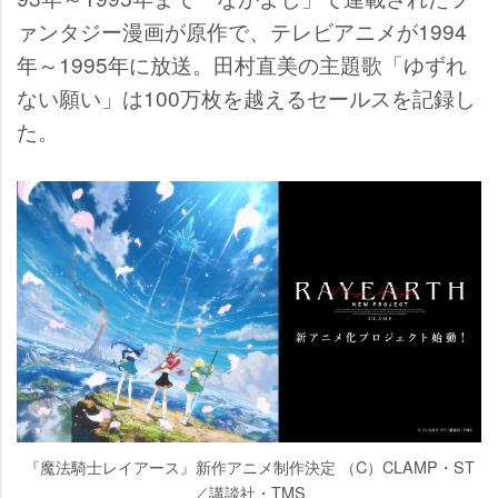
ァンタジー漫画が原作で、テレビアニメが1994
年～1995年に放送。田村直美の主題歌「ゆずれ
ない願い」は100万枚を越えるセールスを記録し
た。
『魔法騎士レイアース』新作アニメ制作決定 （C）CLAMP・ST
／講談社・TMS