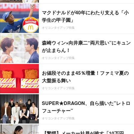
マクドナルドが40年にわたり支える「小
学生の甲子園」
オリコンタイアップ特集
森崎ウィン×向井康二“両片思い”にキュン
が止まらん！
オリコンタイアップ特集
お値段そのまま45％増量！ファミマ夏の
大盤振る舞い
オリコンタイアップ特集
SUPER★DRAGON、自ら描いた”レトロ
フューチャー”
オリコンタイアップ特集
【驚愕】メーカー社員が推す「10万円