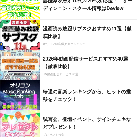
芸能界を志す10代～20代を応援！ オー
ディション・スクール情報はDeview
漫画読み放題サブスクおすすめ11選【徹
底比較】
オリコン顧客満足度ランキング
2026年動画配信サービスおすすめ40選
【徹底比較】
CS動画配信サービス20選
毎週の音楽ランキングから、ヒットの推
移をチェック！
試写会、登壇イベント、サインチェキな
どプレゼント！
プレゼント特集