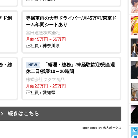
チド創
専属車両の大型ドライバー/月45万可/東京ド
ーム年間シートあり
宮田運送株式会社
月給45万円～55万円
正社員 / 神奈川県
務・総
「経理・総務」/未経験歓迎/完全週
NEW
休二日/残業10～20時間
株式会社タクマ食品
月給22万円～25万円
正社員 / 愛知県
続きはこちら
sponsored by 求人ボックス