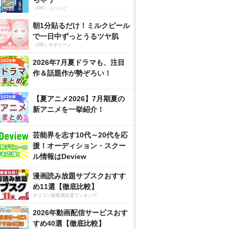
（PR）ジハンピ
朝1分貼るだけ！ミルクピール
で一日中ずっとうるツヤ肌
（PR）サボリーノ
2026年7月夏ドラマも、注目
作＆話題作が勢ぞろい！
【夏アニメ2026】7月期夏の
新アニメを一挙紹介！
芸能界を志す10代～20代を応
援！オーディション・スクー
ル情報はDeview
漫画読み放題サブスクおすす
め11選【徹底比較】
オリコン顧客満足度ランキング
2026年動画配信サービスおす
すめ40選【徹底比較】