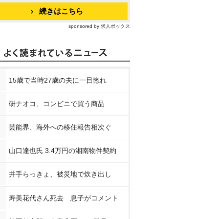
続きはこちら
sponsored by 求人ボックス
15歳で当時27歳の夫に一目惚れ
研ナオコ、コンビニで買う商品
芸能界、海外への移住報告相次ぐ
山口達也氏 3.4万円の湘南物件契約
井手らっきょ、被災地で炊き出し
寿美花代さん死去 息子がコメント