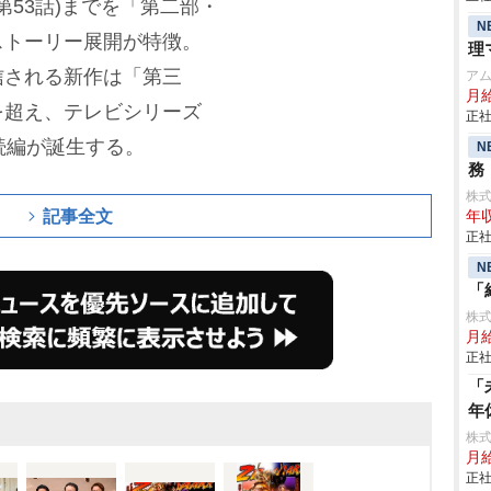
第53話)までを「第二部・
N
ストーリー展開が特徴。
理
信される新作は「第三
ア
月給
を超え、テレビシリーズ
正社
続編が誕生する。
N
務
株
記事全文
年収
正社
N
「
株
月
正社
「
年
株
月給
正社