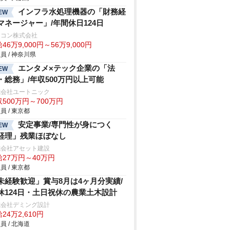
インフラ水処理機器の「財務経
EW
マネージャー」/年間休日124日
ムコン株式会社
46万9,000円～56万9,000円
員 / 神奈川県
エンタメ×テック企業の「法
EW
・総務」/年収500万円以上可能
式会社ユートニック
500万円～700万円
員 / 東京都
安定事業/専門性が身につく
EW
経理」残業ほぼなし
式会社アセット建設
給27万円～40万円
員 / 東京都
未経験歓迎」賞与8月は4ヶ月分実績/
休124日・土日祝休の農業土木設計
式会社デミング設計
24万2,610円
員 / 北海道