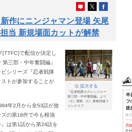
新作にニンジャマン登場 矢尾
担当 新規場面カットが解禁
(TTFC)で配信が決定し
 第三部・中年奮闘編』
レビシリーズ『忍者戦隊
ャストが参加することが
拡大する
『忍者戦隊カクレンジャー
半
第三部・中年奮闘編』より
フ
（C）東映 （C）東映特撮フ
94年2月から全53話が放
ァンクラブ
徒
ズの第18作で今も根強
株
ービ
』は第1話から第24話を
月
正社