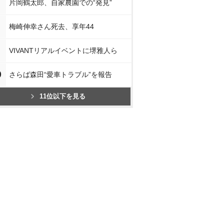
片岡鶴太郎、自家農園での“発見”
梅崎伸幸さん死去、享年44
VIVANTリアルイベントに堺雅人ら
0
さらば森田“愛車トラブル”を報告
11位以下を見る