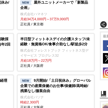
祝休み/
屋外ユニットメーカーで「新製品
NEW
企画」
株式会社ハマネツ
月給34万4,000円～37万9,000円
正社員 / 東京都
最
経験採
半日型フィットネスデイの介護スタッフ/未
経験・無資格OK/食事介助なし/駅徒歩2分
与年2回
株式会社フォレストブック フィットネス型デ
イサービス プログレス32
月給18万円～22万円
正社員 / 大阪府
経理
9月開始/「土日祝休み」グローバル
NEW
企業での産業保健のお仕事/保健師/高時給/
残業なし/服装自由
株式会社パソナ
時給2,300円
正社員 / 大阪府