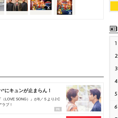
1
2
3
4
い”にキュンが止まらん！
5
OVE SONG）』が8／５よりJ:C
アラブ！
6