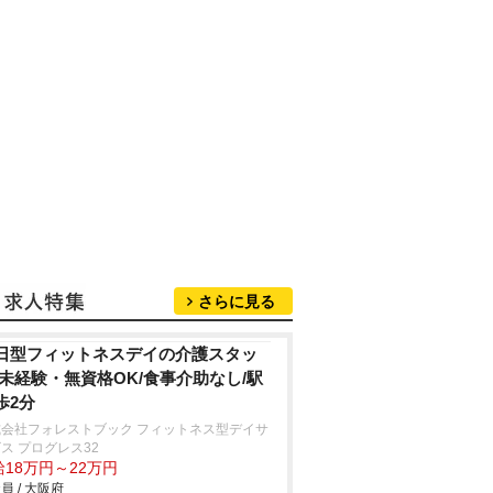
さらに見る
日型フィットネスデイの介護スタッ
/未経験・無資格OK/食事介助なし/駅
歩2分
式会社フォレストブック フィットネス型デイサ
ス プログレス32
給18万円～22万円
員 / 大阪府