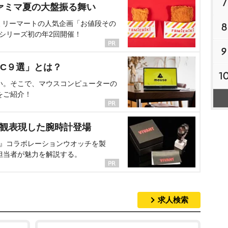
7
ァミマ夏の大盤振る舞い
ミリーマートの人気企画「お値段その
8
、シリーズ初の年2回開催！
9
C９選」とは？
1
い。そこで、マウスコンピューターの
をご紹介！
界観表現した腕時計登場
NT』コラボレーションウオッチを製
担当者が魅力を解説する。
求人検索