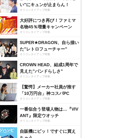
い”にキュンが止まらん！
オリコンタイアップ特集
大好評につき再び！ファミマ
名物45％増量キャンペーン
オリコンタイアップ特集
SUPER★DRAGON、自ら描い
た”レトロフューチャー”
オリコンタイアップ特集
CROWN HEAD、結成1周年で
見えた”バンドらしさ”
オリコンタイアップ特集
【驚愕】メーカー社員が推す
「10万円台」神コスパPC
オリコンタイアップ特集
一番似合う登場人物は…『VIV
ANT』限定ウオッチ
オリコンタイアップ特集
自販機にピッ！ですぐに買え
ちゃう