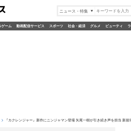
ニュース・特集
&ゲーム
動画配信サービス
スポーツ
社会・経済
グルメ
ビューティ
ラ
『カクレンジャー』新作にニンジャマン登場 矢尾一樹が引き続き声を担当 新規