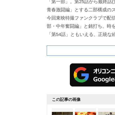
「第一部」、第25話から最終話(
青春激闘編」とする二部構成の
今回東映特撮ファンクラブで配
部・中年奮闘編」と銘打ち、時
「第54話」ともいえる、正統な
この記事の画像