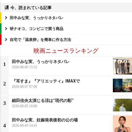
今、読まれている記事
田中みな実、うっかりネタバレ
研ナオコ、コンビニで買う商品
自宅で「温泉卵」を簡単に作る方法
映画ニュースランキング
田中みな実、うっかりネタバレ
1
2026-08-05 15:32
『耳すま』『アリエッティ』IMAXで
2
2026-08-07 07:00
細田佳央太演じる涼は“現代の彰”
3
2026-08-05 10:00
田中みな実、妊娠発表後初の公の場
4
2026-08-05 14:41