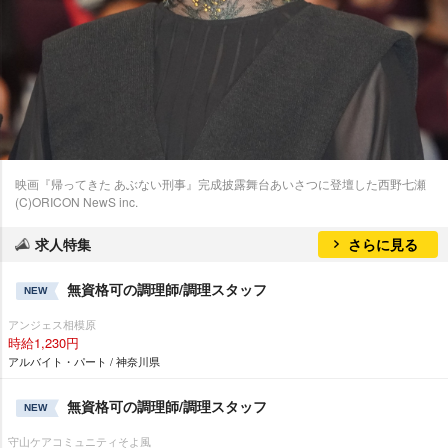
映画『帰ってきた あぶない刑事』完成披露舞台あいさつに登壇した西野七瀬
(C)ORICON NewS inc.
求人特集
さらに見る
無資格可の調理師/調理スタッフ
NEW
アンジェス相模原
時給1,230円
アルバイト・パート / 神奈川県
無資格可の調理師/調理スタッフ
NEW
守山ケアコミュニティそよ風