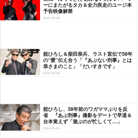
ーにまたがるタカ＆全力疾走のユージ本
予告映像解禁
2024-02-06
舘ひろし＆柴田恭兵、ラスト宣伝で38年
の“愛”伝え合う「『あぶない刑事』とは
恭さまのこと」「だいすきです」
2024-06-05
舘ひろし、38年前のワガママぶりを反
省 『あぶ刑事』撮影をデートで早退＆
台本覚えず「遊ぶのが忙しくて…」
2024-06-05