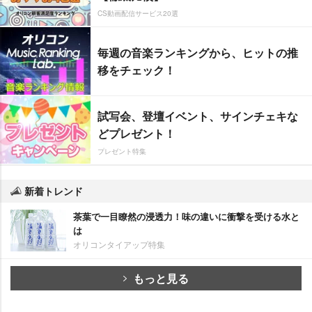
CS動画配信サービス20選
毎週の音楽ランキングから、ヒットの推
移をチェック！
試写会、登壇イベント、サインチェキな
どプレゼント！
プレゼント特集
新着トレンド
茶葉で一目瞭然の浸透力！味の違いに衝撃を受ける水と
は
オリコンタイアップ特集
もっと見る