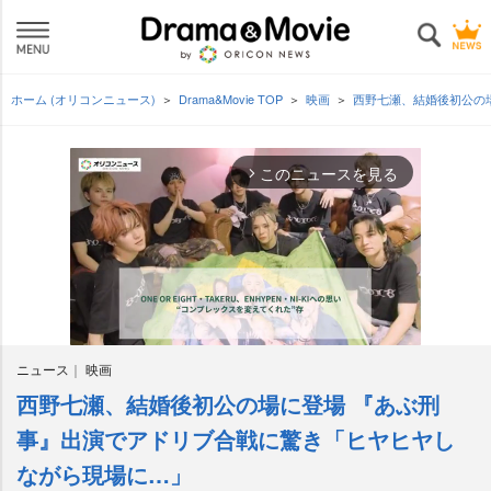
ホーム (オリコンニュース)
Drama&Movie TOP
映画
西野七瀬、結婚後初公の
このニュースを見る
arrow_forward_ios
ニュース
映画
西野七瀬、結婚後初公の場に登場 『あぶ刑
M
u
事』出演でアドリブ合戦に驚き「ヒヤヒヤし
t
ながら現場に…」
e