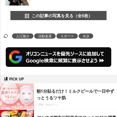
この記事の写真を見る（全5枚）
入江陵介
活動進退
スポーツ
水泳
PICK UP
朝1分貼るだけ！ミルクピールで一日中ず
っとうるツヤ肌
（PR）サボリーノ