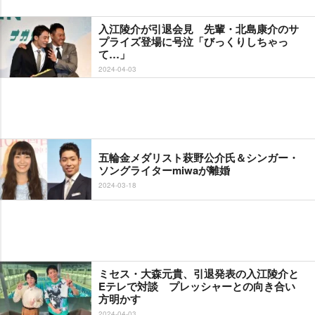
入江陵介が引退会見 先輩・北島康介のサ
プライズ登場に号泣「びっくりしちゃっ
て…」
2024-04-03
五輪金メダリスト萩野公介氏＆シンガー・
ソングライターmiwaが離婚
2024-03-18
ミセス・大森元貴、引退発表の入江陵介と
Eテレで対談 プレッシャーとの向き合い
方明かす
2024-04-03