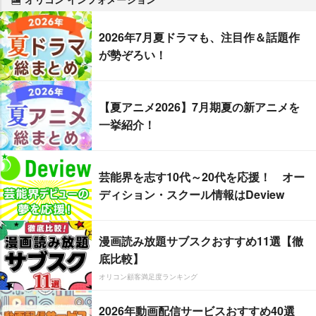
2026年7月夏ドラマも、注目作＆話題作
が勢ぞろい！
【夏アニメ2026】7月期夏の新アニメを
一挙紹介！
芸能界を志す10代～20代を応援！ オー
ディション・スクール情報はDeview
漫画読み放題サブスクおすすめ11選【徹
底比較】
オリコン顧客満足度ランキング
2026年動画配信サービスおすすめ40選