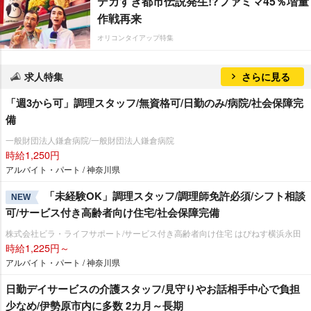
デカすぎ都市伝説発生!?ファミマ45％増量
作戦再来
オリコンタイアップ特集
求人特集
さらに見る
「週3から可」調理スタッフ/無資格可/日勤のみ/病院/社会保障完
備
一般財団法人鎌倉病院/一般財団法人鎌倉病院
時給1,250円
アルバイト・パート / 神奈川県
「未経験OK」調理スタッフ/調理師免許必須/シフト相談
NEW
可/サービス付き高齢者向け住宅/社会保障完備
株式会社ビラ・ライフサポート/サービス付き高齢者向け住宅 はぴねす横浜永田
時給1,225円～
アルバイト・パート / 神奈川県
日勤デイサービスの介護スタッフ/見守りやお話相手中心で負担
少なめ/伊勢原市内に多数 2カ月～長期