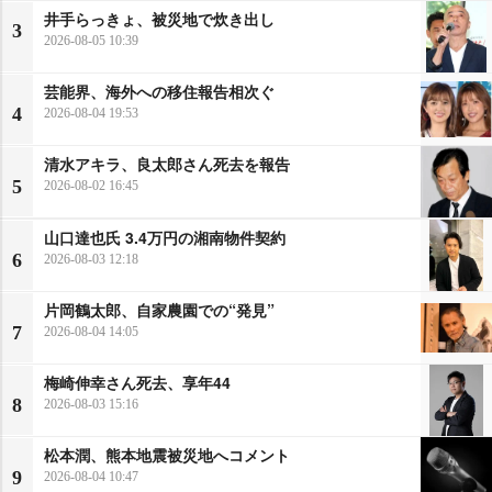
井手らっきょ、被災地で炊き出し
3
2026-08-05 10:39
芸能界、海外への移住報告相次ぐ
4
2026-08-04 19:53
清水アキラ、良太郎さん死去を報告
5
2026-08-02 16:45
山口達也氏 3.4万円の湘南物件契約
6
2026-08-03 12:18
片岡鶴太郎、自家農園での“発見”
7
2026-08-04 14:05
梅崎伸幸さん死去、享年44
8
2026-08-03 15:16
松本潤、熊本地震被災地へコメント
9
2026-08-04 10:47