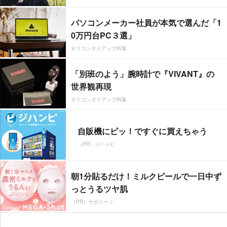
パソコンメーカー社員が本気で選んだ「1
0万円台PC３選」
オリコンタイアップ特集
「別班のよう」腕時計で『VIVANT』の
世界観再現
オリコンタイアップ特集
自販機にピッ！ですぐに買えちゃう
（PR）ジハンピ
朝1分貼るだけ！ミルクピールで一日中ず
っとうるツヤ肌
（PR）サボリーノ