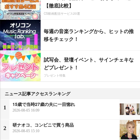
【徹底比較】
CS動画配信サービス20選
毎週の音楽ランキングから、ヒットの推
移をチェック！
試写会、登壇イベント、サインチェキな
どプレゼント！
プレゼント特集
ニュース記事アクセスランキング
15歳で当時27歳の夫に一目惚れ
1
2026-08-05 16:09
研ナオコ、コンビニで買う商品
2
2026-08-05 15:10