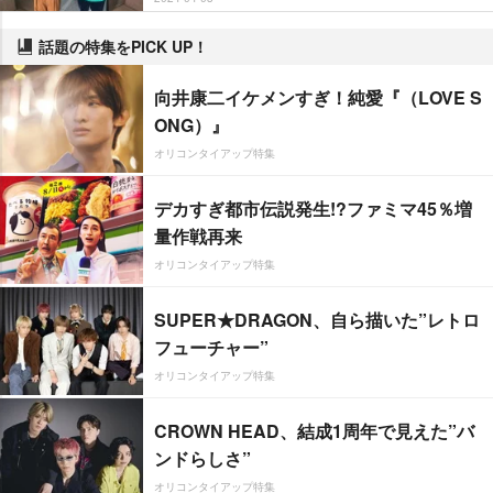
話題の特集をPICK UP！
向井康二イケメンすぎ！純愛『（LOVE S
ONG）』
オリコンタイアップ特集
デカすぎ都市伝説発生!?ファミマ45％増
量作戦再来
オリコンタイアップ特集
SUPER★DRAGON、自ら描いた”レトロ
フューチャー”
オリコンタイアップ特集
CROWN HEAD、結成1周年で見えた”バ
ンドらしさ”
オリコンタイアップ特集