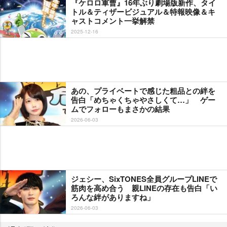
『ケロロ軍曹』16年ぶり劇場版新作、タイ
トル＆ティザービジュアル＆特報映像＆キ
ャストコメント一挙解禁
2025-12-16
あの、プライベートで感じた粗品との絆を
告白「めちゃくちゃやさしくて…」 ゲー
ムでフォローもまさかの結果
2026-06-03
ジェシー、SixTONES全員グループLINEで
筋肉を高め合う 親LINEの存在も告白「い
ろんな絆がありますね」
2026-06-03