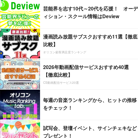
芸能界を志す10代～20代を応援！ オーデ
ィション・スクール情報はDeview
漫画読み放題サブスクおすすめ11選【徹底
比較】
オリコン顧客満足度ランキング
2026年動画配信サービスおすすめ40選
【徹底比較】
CS動画配信サービス20選
毎週の音楽ランキングから、ヒットの推移
をチェック！
試写会、登壇イベント、サインチェキなど
プレゼント！