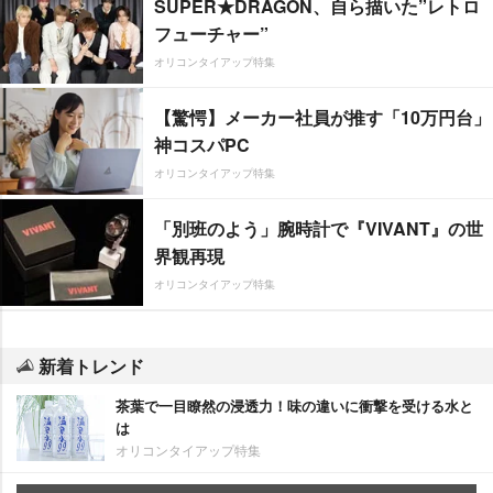
SUPER★DRAGON、自ら描いた”レトロ
フューチャー”
オリコンタイアップ特集
【驚愕】メーカー社員が推す「10万円台」
神コスパPC
オリコンタイアップ特集
「別班のよう」腕時計で『VIVANT』の世
界観再現
オリコンタイアップ特集
新着トレンド
茶葉で一目瞭然の浸透力！味の違いに衝撃を受ける水と
は
オリコンタイアップ特集