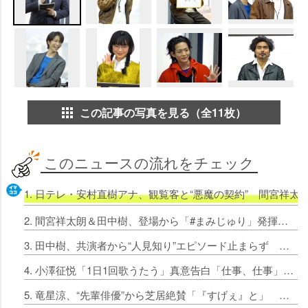
この記事の写真を見る（全11枚）
このニュースの流れをチェック
1. 日テレ・安村直樹アナ、観覧客と“悪魔の契約” 間宮祥太
2. 間宮祥太朗＆田中樹、登場から「#まみじゅり」発揮 竜星涼は嫉妬？「いっつも笑ってくるよね？」
3. 田中樹、共演者から“人見知り”エピソード止まらず 間宮祥太朗も証言「ちっちゃくなってた」
4. 小澤征悦「1日1回歌うたう」真意告白「仕事、仕事」 田中樹の“背中”にぞっこん
5. 竜星涼、“先輩俳優”から芝居絶賛「『すげぇ』と」 膨大なせりふ量に間宮祥太朗「申し訳なかった」