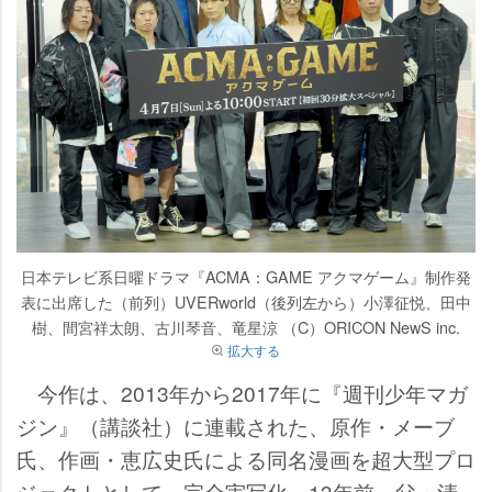
日本テレビ系日曜ドラマ『ACMA：GAME アクマゲーム』制作発
表に出席した（前列）UVERworld（後列左から）小澤征悦、田中
樹、間宮祥太朗、古川琴音、竜星涼 （C）ORICON NewS inc.
拡大する
今作は、2013年から2017年に『週刊少年マガ
ジン』（講談社）に連載された、原作・メーブ
氏、作画・恵広史氏による同名漫画を超大型プロ
ジェクトとして、完全実写化。13年前、父・清