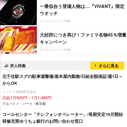
一番似合う登場人物は…『VIVANT』限定
ウオッチ
オリコンタイアップ特集
大好評につき再び！ファミマ名物45％増量
キャンペーン
オリコンタイアップ特集
求人特集
さらに見る
北千住駅スグの駐車場警備/基本屋内勤務/日給全額保証/週1日～
からOK
シンテイ警備株式会社
日給1万500円～1万1,485円
アルバイト・パート / 東京都
コールセンター「テレフォンオペレーター」/長期安定10月開始
研修充実ゆうちょ銀行のお問い合わせ窓口