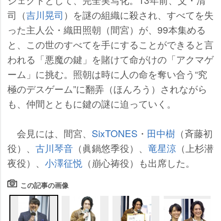
司（
吉川晃司
）を謎の組織に殺され、すべてを失
った主人公・織田照朝（間宮）が、99本集める
と、この世のすべてを手にすることができると言
われる「悪魔の鍵」を賭けて命がけの「アクマゲ
ーム」に挑む。照朝は時に人の命を奪い合う“究
極のデスゲーム”に翻弄（ほんろう）されながら
も、仲間とともに鍵の謎に迫っていく。
会見には、間宮、
SixTONES
・
田中樹
（斉藤初
役）、
古川琴音
（眞鍋悠季役）、
竜星涼
（上杉潜
夜役）、
小澤征悦
（崩心祷役）も出席した。
この記事の画像