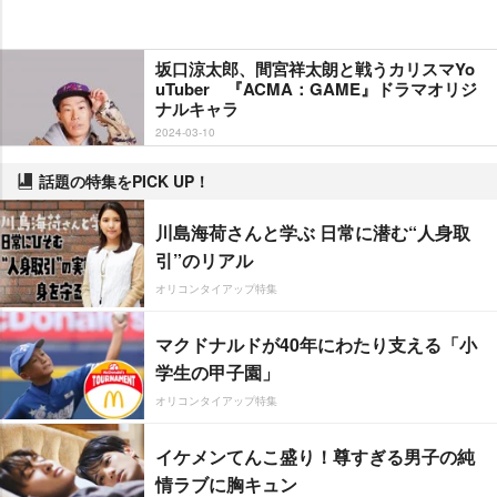
坂口涼太郎、間宮祥太朗と戦うカリスマYo
uTuber 『ACMA：GAME』ドラマオリジ
ナルキャラ
2024-03-10
話題の特集をPICK UP！
川島海荷さんと学ぶ 日常に潜む“人身取
引”のリアル
オリコンタイアップ特集
マクドナルドが40年にわたり支える「小
学生の甲子園」
オリコンタイアップ特集
イケメンてんこ盛り！尊すぎる男子の純
情ラブに胸キュン