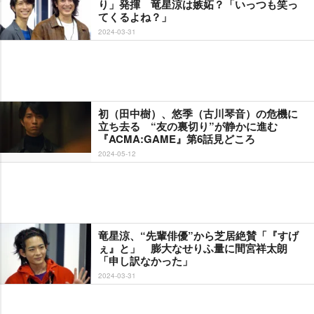
り」発揮 竜星涼は嫉妬？「いっつも笑っ
てくるよね？」
2024-03-31
初（田中樹）、悠季（古川琴音）の危機に
立ち去る “友の裏切り”が静かに進む
『ACMA:GAME』第6話見どころ
2024-05-12
竜星涼、“先輩俳優”から芝居絶賛「『すげ
ぇ』と」 膨大なせりふ量に間宮祥太朗
「申し訳なかった」
2024-03-31