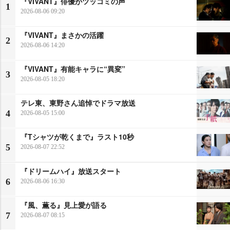
『VIVANT』俳優がツッコミの声
1
2026-08-06 09:20
『VIVANT』まさかの活躍
2
2026-08-06 14:20
『VIVANT』有能キャラに“異変”
3
2026-08-05 18:20
テレ東、東野さん追悼でドラマ放送
4
2026-08-05 15:00
『Tシャツが乾くまで』ラスト10秒
5
2026-08-07 22:52
『ドリームハイ』放送スタート
6
2026-08-06 16:30
『風、薫る』見上愛が語る
7
2026-08-07 08:15